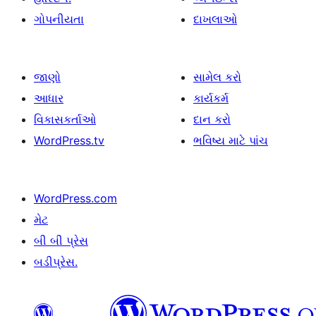
ગોપનીયતા
દાખલાઓ
જાણો
સામેલ કરો
આધાર
કાર્યકર્મ
વિકાસકર્તાઓ
દાન કરો
WordPress.tv
ભવિષ્ય માટે પાંચ
WordPress.com
મેટ
બી બી પ્રેસ
બડીપ્રેસ.