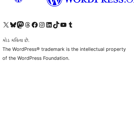
અમારા X (અગાઉ ટ્વિટર) એકાઉન્ટની મુલાકાત લો
અમારા Bluesky એકાઉન્ટની મુલાકાત લો
અમારા માસ્ટોડોન એકાઉન્ટની મુલાકાત લો
અમારા Threads એકાઉન્ટની મુલાકાત લો
અમારા ફેસબુક પેજની મુલાકાત લો
અમારા ઇન્સ્ટાગ્રામ એકાઉન્ટની મુલાકાત લો
અમારા LinkedIn એકાઉન્ટની મુલાકાત લો
અમારા TikTok એકાઉન્ટની મુલાકાત લો
અમારી YouTube ચેનલની મુલાકાત લો
અમારા Tumblr એકાઉન્ટની મુલાકાત લો
કોડ કવિતા છે.
The WordPress® trademark is the intellectual property
of the WordPress Foundation.