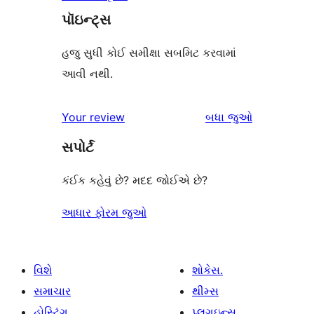
પૉઇન્ટ્સ
હજુ સુધી કોઈ સમીક્ષા સબમિટ કરવામાં
આવી નથી.
સમીક્ષાઓ
Your review
બધા
જુઓ
સપોર્ટ
કંઈક કહેવું છે? મદદ જોઈએ છે?
આધાર ફોરમ જુઓ
વિશે
શોકેસ.
સમાચાર
થીમ્સ
હોસ્ટિંગ.
પ્લગઇન્સ