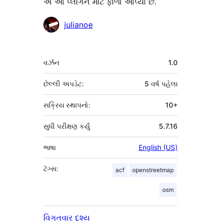
એ આ પ્લગિન માટે ફાળો આપ્યો છે.
ફાળો
julianoe
આપનારા
મેટા
વર્ઝન
1.0
છેલ્લી અપડેટ:
5 વર્ષ
પહેલા
સક્રિય સ્થાપનો:
10+
સુધી પરીક્ષણ કર્યું
5.7.16
ભાષા
English (US)
ટૅગ્સ:
acf
openstreetmap
osm
વિગતવાર દૃશ્ય