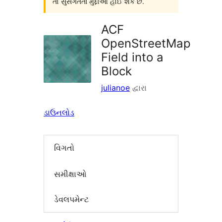
તો સુસંગતતા મુદ્દાઓ હોઈ શકે છે.
ACF
OpenStreetMap
Field into a
Block
julianoe
દ્વારા
ડાઉનલોડ
વિગતો
સમીક્ષાઓ
ડેવલપમેન્ટ