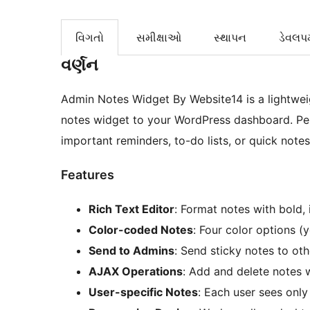
વિગતો
સમીક્ષાઓ
સ્થાપન
ડેવલપમ
વર્ણન
Admin Notes Widget By Website14 is a lightweig
notes widget to your WordPress dashboard. Per
important reminders, to-do lists, or quick note
Features
Rich Text Editor
: Format notes with bold, i
Color-coded Notes
: Four color options (y
Send to Admins
: Send sticky notes to oth
AJAX Operations
: Add and delete notes 
User-specific Notes
: Each user sees onl