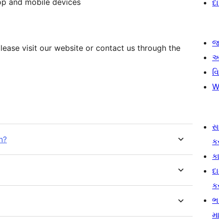
op and mobile devices
દ
જ
please visit our website or contact us through the
આ
વ
W
સ
n?
ક
કા
દ
ક
ભ
મા