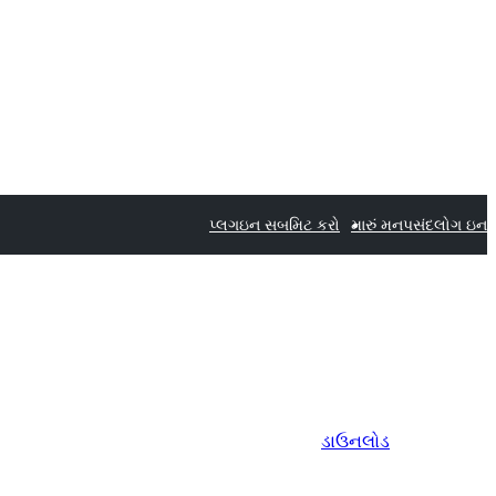
પ્લગઇન સબમિટ કરો
મારું મનપસંદ
લોગ ઇન
ડાઉનલોડ