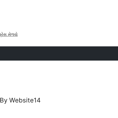
પ્રેસ મેળવો
By Website14