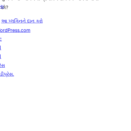
ંચ
છો?
આ પ્લગિનને દાન કરો
ordPress.com
ટ
ી
ી
રેસ
ીપ્રેસ.