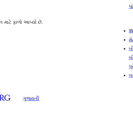
પા
 માટે ફાળો આપ્યો છે.
W
મે
બ
બ
પ્
બડ
ગુજરાતી