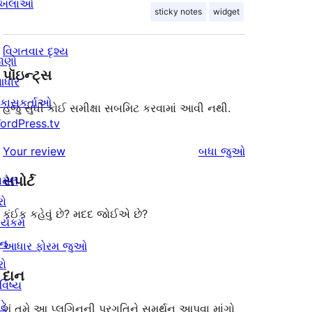
ાખલાઓ
sticky notes
widget
વિગતવાર દૃશ્ય
ાણો
પૉઇન્ટ્સ
ધાર
િકાસકર્તાઓ
હજુ સુધી કોઈ સમીક્ષા સબમિટ કરવામાં આવી નથી.
ordPress.tv
સમીક્ષાઓ
Your review
બધા
જુઓ
સપોર્ટ
ામેલ
રો
કંઈક કહેવું છે? મદદ જોઈએ છે?
ર્યકર્મ
ાન
આધાર ફોરમ જુઓ
રો
દાન
વિષ્ય
ટે
શું તમે આ પ્લગિનની પ્રગતિને સમર્થન આપવા માંગો