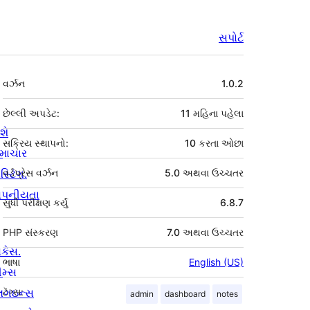
સપોર્ટ
મેટા
વર્ઝન
1.0.2
છેલ્લી અપડેટ:
11 મહિના
પહેલા
શે
સક્રિય સ્થાપનો:
10 કરતા ઓછા
માચાર
સ્ટિંગ.
વર્ડપ્રેસ વર્ઝન
5.0 અથવા ઉચ્ચતર
ોપનીયતા
સુધી પરીક્ષણ કર્યું
6.8.7
PHP સંસ્કરણ
7.0 અથવા ઉચ્ચતર
ોકેસ.
ભાષા
English (US)
ીમ્સ
્લગઇન્સ
ટૅગ્સ:
admin
dashboard
notes