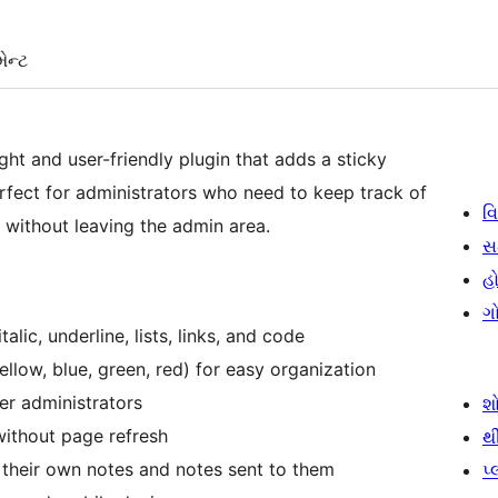
ેન્ટ
ht and user-friendly plugin that adds a sticky
fect for administrators who need to keep track of
વિ
s without leaving the admin area.
સ
હો
ગ
talic, underline, lists, links, and code
ellow, blue, green, red) for easy organization
er administrators
શ
without page refresh
થ
y their own notes and notes sent to them
પ