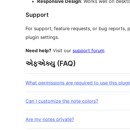
Responsive Design
: Works well on deskt
Support
For support, feature requests, or bug reports, 
plugin settings.
Need help?
Visit our
support forum
એફએક્યુ (FAQ)
What permissions are required to use this plugi
Can I customize the note colors?
Are my notes private?