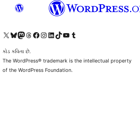
અમારા X (અગાઉ ટ્વિટર) એકાઉન્ટની મુલાકાત લો
અમારા Bluesky એકાઉન્ટની મુલાકાત લો
અમારા માસ્ટોડોન એકાઉન્ટની મુલાકાત લો
અમારા Threads એકાઉન્ટની મુલાકાત લો
અમારા ફેસબુક પેજની મુલાકાત લો
અમારા ઇન્સ્ટાગ્રામ એકાઉન્ટની મુલાકાત લો
અમારા LinkedIn એકાઉન્ટની મુલાકાત લો
અમારા TikTok એકાઉન્ટની મુલાકાત લો
અમારી YouTube ચેનલની મુલાકાત લો
અમારા Tumblr એકાઉન્ટની મુલાકાત લો
કોડ કવિતા છે.
The WordPress® trademark is the intellectual property
of the WordPress Foundation.