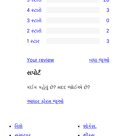
28
4 સ્ટારો
3
5-
3
3 સ્ટારો
0
સ્ટાર
4-
0
2 સ્ટારો
2
સમીક્ષાઓ
સ્ટાર
3-
2
1 સ્ટાર
3
સમીક્ષાઓ
સ્ટાર
2-
3
સમીક્ષાઓ
સ્ટાર
1-
સમીક્ષાઓ
Your review
બધા
જુઓ
સમીક્ષાઓ
સ્ટાર
સપોર્ટ
સમીક્ષાઓ
કંઈક કહેવું છે? મદદ જોઈએ છે?
આધાર ફોરમ જુઓ
વિશે
શોકેસ.
સમાચાર
થીમ્સ