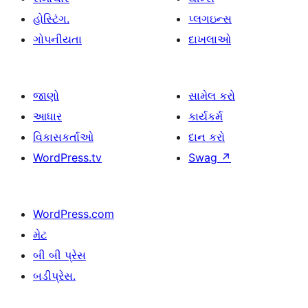
હોસ્ટિંગ.
પ્લગઇન્સ
ગોપનીયતા
દાખલાઓ
જાણો
સામેલ કરો
આધાર
કાર્યકર્મ
વિકાસકર્તાઓ
દાન કરો
WordPress.tv
Swag
↗
WordPress.com
મેટ
બી બી પ્રેસ
બડીપ્રેસ.