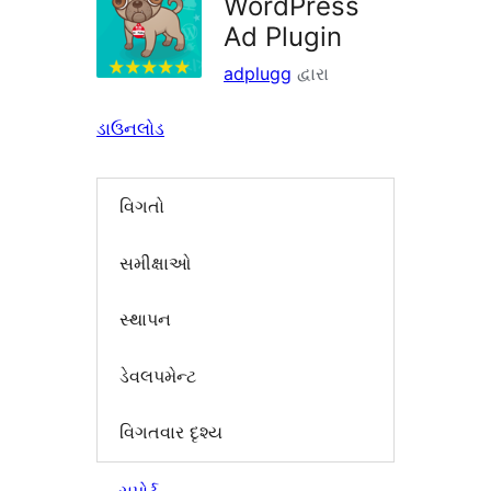
WordPress
Ad Plugin
adplugg
દ્વારા
ડાઉનલોડ
વિગતો
સમીક્ષાઓ
સ્થાપન
ડેવલપમેન્ટ
વિગતવાર દૃશ્ય
સપોર્ટ