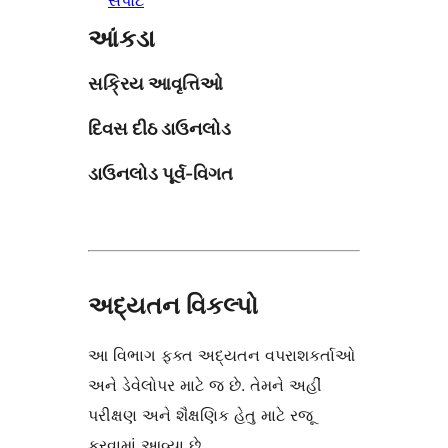
આંકડા
સક્રિય આવૃત્તિઓ
દિવસ દીઠ ડાઉનલોડ
ડાઉનલોડ પૂર્વ-વિગત
અદ્યતન વિકલ્પો
આ વિભાગ ફક્ત અદ્યતન વપરાશકર્તાઓ
અને ડેવેલોપર માટે જ છે. તેમને અહીં
પરીક્ષણ અને શૈક્ષણિક હેતુ માટે રજૂ
કરવામાં આવ્યા છે.