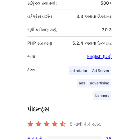
સક્રિય સ્થાપનો:
500+
વર્ડપ્રેસ વર્ઝન
3.3 અથવા ઉચ્ચતર
સુધી પરીક્ષણ કર્યું
7.0.3
PHP સંસ્કરણ
5.2.4 અથવા ઉચ્ચતર
ભાષા
English (US)
ટૅગ્સ:
ad rotator
Ad Server
ads
advertising
banners
પૉઇન્ટ્સ
5 માંથી
4.4
સ્ટાર.
5 સ્ટારો
28