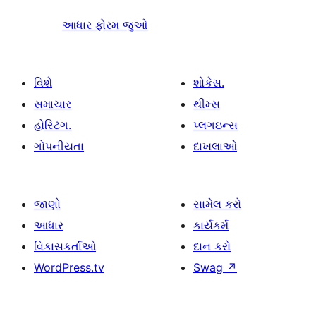
આધાર ફોરમ જુઓ
વિશે
શોકેસ.
સમાચાર
થીમ્સ
હોસ્ટિંગ.
પ્લગઇન્સ
ગોપનીયતા
દાખલાઓ
જાણો
સામેલ કરો
આધાર
કાર્યકર્મ
વિકાસકર્તાઓ
દાન કરો
WordPress.tv
Swag
↗