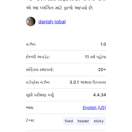
એ આ પ્લગિન માટે ફાળો આપ્યો છે.
ફાળો
danish-iqbal
આપનારા
મેટા
વર્ઝન
1.0
છેલ્લી અપડેટ:
11 વર્ષ
પહેલા
સક્રિય સ્થાપનો:
20+
વર્ડપ્રેસ વર્ઝન
3.0.1 અથવા ઉચ્ચતર
સુધી પરીક્ષણ કર્યું
4.4.34
ભાષા
English (US)
ટૅગ્સ:
fixed
header
sticky