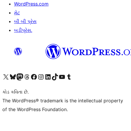
WordPress.com
મેટ
બી બી પ્રેસ
બડીપ્રેસ.
અમારા X (અગાઉ ટ્વિટર) એકાઉન્ટની મુલાકાત લો
અમારા Bluesky એકાઉન્ટની મુલાકાત લો
અમારા માસ્ટોડોન એકાઉન્ટની મુલાકાત લો
અમારા Threads એકાઉન્ટની મુલાકાત લો
અમારા ફેસબુક પેજની મુલાકાત લો
અમારા ઇન્સ્ટાગ્રામ એકાઉન્ટની મુલાકાત લો
અમારા LinkedIn એકાઉન્ટની મુલાકાત લો
અમારા TikTok એકાઉન્ટની મુલાકાત લો
અમારી YouTube ચેનલની મુલાકાત લો
અમારા Tumblr એકાઉન્ટની મુલાકાત લો
કોડ કવિતા છે.
The WordPress® trademark is the intellectual property
of the WordPress Foundation.