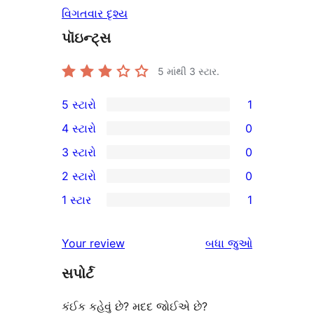
વિગતવાર દૃશ્ય
પૉઇન્ટ્સ
5 માંથી
3
સ્ટાર.
5 સ્ટારો
1
1
4 સ્ટારો
0
5-
0
3 સ્ટારો
0
સ્ટાર
4-
0
2 સ્ટારો
0
સમીક્ષા
સ્ટાર
3-
0
1 સ્ટાર
1
સમીક્ષાઓ
સ્ટાર
2-
1
સમીક્ષાઓ
સ્ટાર
1-
સમીક્ષાઓ
Your review
બધા
જુઓ
સમીક્ષાઓ
સ્ટાર
સપોર્ટ
સમીક્ષા
કંઈક કહેવું છે? મદદ જોઈએ છે?