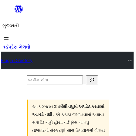
કંટેન્ટ(લખાણ)
પર
ગુજરાતી
જાઓ
વર્ડપ્રેસ મેળવો
Plugin Directory
પ્લગીન
શોધો
આ પલ્ગઇન
2 વર્ષથી વધુમાં અપડેટ કરવામાં
આવ્યો નથી
. એ કદાચ જાળવવામાં અથવા
સપોર્ટેડ નહી હોય. વર્ડપ્રેસ ના વધુ
તાજેતરનાં સંસ્કરણો સાથે ઉપયોગમાં લેવાય