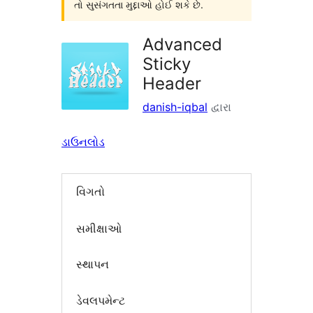
તો સુસંગતતા મુદ્દાઓ હોઈ શકે છે.
Advanced
Sticky
Header
danish-iqbal
દ્વારા
ડાઉનલોડ
વિગતો
સમીક્ષાઓ
સ્થાપન
ડેવલપમેન્ટ