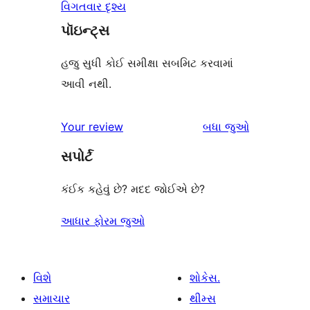
વિગતવાર દૃશ્ય
પૉઇન્ટ્સ
હજુ સુધી કોઈ સમીક્ષા સબમિટ કરવામાં
આવી નથી.
સમીક્ષાઓ
Your review
બધા
જુઓ
સપોર્ટ
કંઈક કહેવું છે? મદદ જોઈએ છે?
આધાર ફોરમ જુઓ
વિશે
શોકેસ.
સમાચાર
થીમ્સ