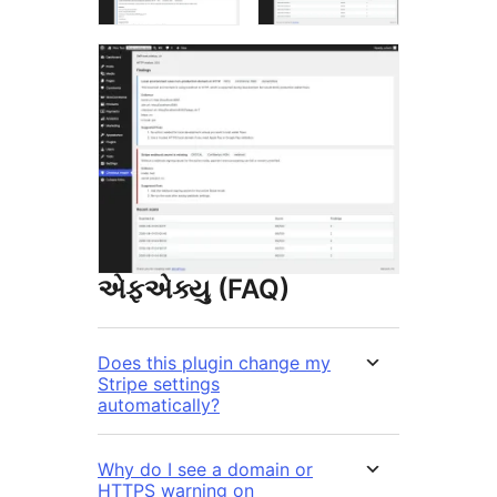
એફએક્યુ (FAQ)
Does this plugin change my
Stripe settings
automatically?
Why do I see a domain or
HTTPS warning on