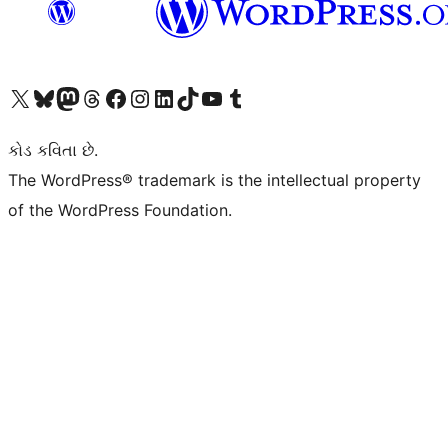
અમારા X (અગાઉ ટ્વિટર) એકાઉન્ટની મુલાકાત લો
અમારા Bluesky એકાઉન્ટની મુલાકાત લો
અમારા માસ્ટોડોન એકાઉન્ટની મુલાકાત લો
અમારા Threads એકાઉન્ટની મુલાકાત લો
અમારા ફેસબુક પેજની મુલાકાત લો
અમારા ઇન્સ્ટાગ્રામ એકાઉન્ટની મુલાકાત લો
અમારા LinkedIn એકાઉન્ટની મુલાકાત લો
અમારા TikTok એકાઉન્ટની મુલાકાત લો
અમારી YouTube ચેનલની મુલાકાત લો
અમારા Tumblr એકાઉન્ટની મુલાકાત લો
કોડ કવિતા છે.
The WordPress® trademark is the intellectual property
of the WordPress Foundation.