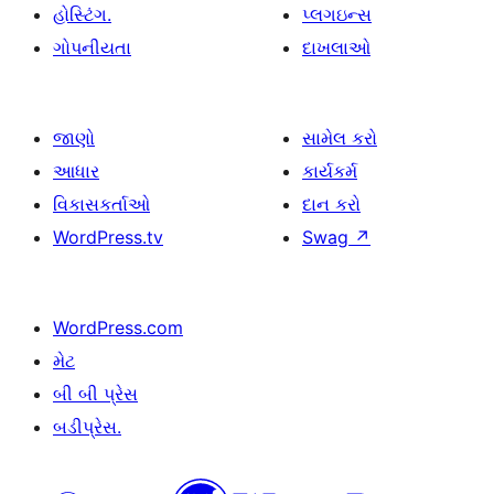
હોસ્ટિંગ.
પ્લગઇન્સ
ગોપનીયતા
દાખલાઓ
જાણો
સામેલ કરો
આધાર
કાર્યકર્મ
વિકાસકર્તાઓ
દાન કરો
WordPress.tv
Swag
↗
WordPress.com
મેટ
બી બી પ્રેસ
બડીપ્રેસ.