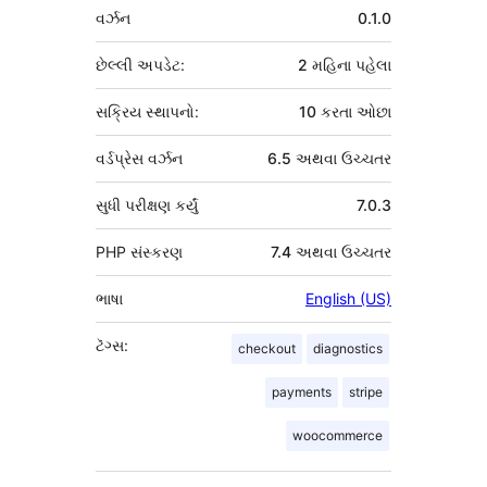
મેટા
વર્ઝન
0.1.0
છેલ્લી અપડેટ:
2 મહિના
પહેલા
સક્રિય સ્થાપનો:
10 કરતા ઓછા
વર્ડપ્રેસ વર્ઝન
6.5 અથવા ઉચ્ચતર
સુધી પરીક્ષણ કર્યું
7.0.3
PHP સંસ્કરણ
7.4 અથવા ઉચ્ચતર
ભાષા
English (US)
ટૅગ્સ:
checkout
diagnostics
payments
stripe
woocommerce