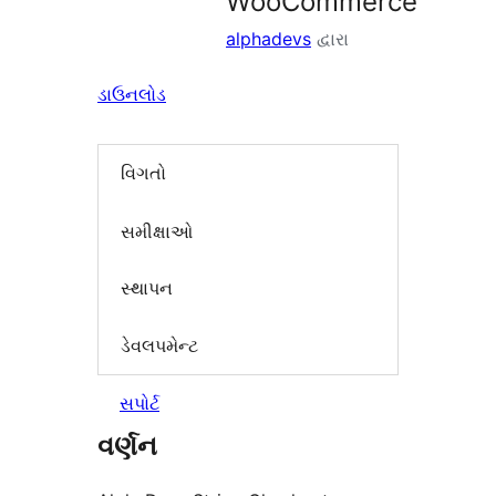
WooCommerce
alphadevs
દ્વારા
ડાઉનલોડ
વિગતો
સમીક્ષાઓ
સ્થાપન
ડેવલપમેન્ટ
સપોર્ટ
વર્ણન