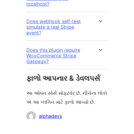
localhost?
Does webhook self-test
simulate a real Stripe
event?
Does this plugin require
WooCommerce Stripe
Gateway?
ફાળો આપનાર & ડેવલપર્સ
આ ઓપન સોર્સ સોફ્ટવેર છે. નીચેના લોકો
એ આ પ્લગિન માટે ફાળો આપ્યો છે.
ફાળો
alphadevs
આપનારા