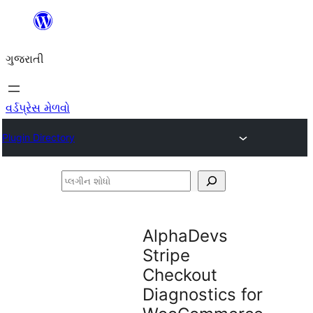
કંટેન્ટ(લખાણ)
પર
ગુજરાતી
જાઓ
વર્ડપ્રેસ મેળવો
Plugin Directory
પ્લગીન
શોધો
AlphaDevs
Stripe
Checkout
Diagnostics for