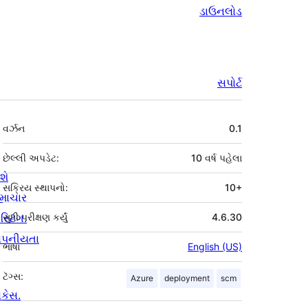
ડાઉનલોડ
સપોર્ટ
મેટા
વર્ઝન
0.1
છેલ્લી અપડેટ:
10 વર્ષ
પહેલા
શે
સક્રિય સ્થાપનો:
10+
માચાર
સ્ટિંગ.
સુધી પરીક્ષણ કર્યું
4.6.30
ોપનીયતા
ભાષા
English (US)
ટૅગ્સ:
Azure
deployment
scm
ોકેસ.