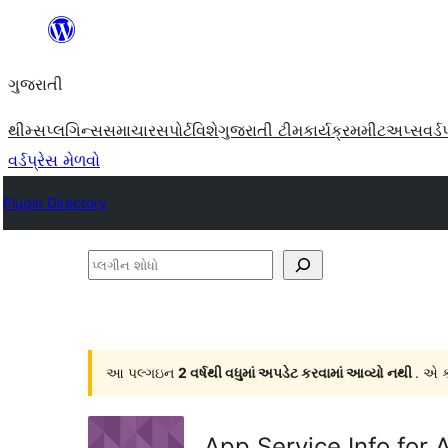
કંટેન્ટ(લખાણ)
પર
ગુજરાતી
જાઓ
થીમ્સ
પ્લગિન્સ
સમાચાર
સપોર્ટ
વિશે
ગુજરાતી ટીમ
કાર્યક્રમ
મીટઅપ્સ
વર્ડ
વર્ડપ્રેસ મેળવો
Plugin Directory
પ્લગીન
શોધો
આ પલ્ગઇન
2 વર્ષથી વધુમાં અપડેટ કરવામાં આવ્યો નથી
. એ ક
App Service Info for 