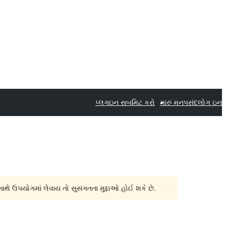
પ્લગઇન સબમિટ કરો
મારું મનપસંદ
લોગ ઇન
સાથે ઉપયોગમાં લેવાય તો સુસંગતતા મુદ્દાઓ હોઈ શકે છે.