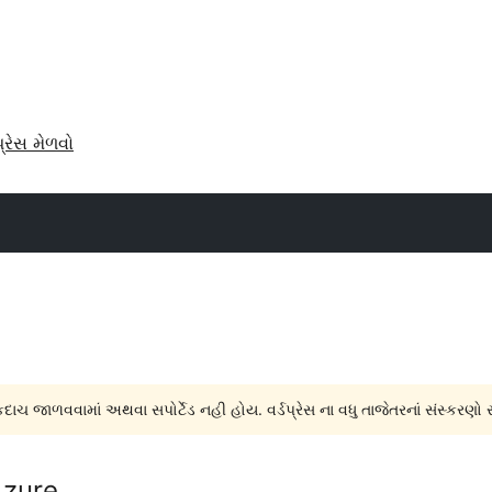
પ્રેસ મેળવો
દાચ જાળવવામાં અથવા સપોર્ટેડ નહી હોય. વર્ડપ્રેસ ના વધુ તાજેતરનાં સંસ્કરણો 
Azure