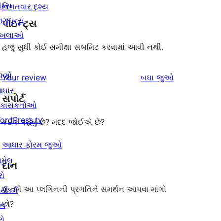
ીમ્સ
વિગતવાર દૃશ્ય
્લગઇન્સ
પૉઇન્ટ્સ
ાખલાઓ
હજુ સુધી કોઈ સમીક્ષા સબમિટ કરવામાં આવી નથી.
ાણો
સમીક્ષાઓ
Your review
બધા
જુઓ
ધાર
સપોર્ટ
િકાસકર્તાઓ
ordPress.tv
કંઈક કહેવું છે? મદદ જોઈએ છે?
આધાર ફોરમ જુઓ
ામેલ
દાન
રો
શું તમે આ પ્લગિનની પ્રગતિને સમર્થન આપવા માંગો
ર્યકર્મ
છો?
ાન
રો