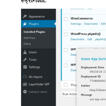
સ્ક્રીનશોટ