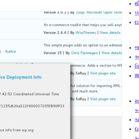
થ
પ
દ
જ
આ
વ
W
સ
ક
કા
દ
ક