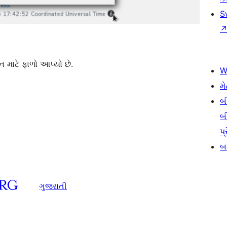
S
 માટે ફાળો આપ્યો છે.
W
મે
બ
બ
પ્
બડ
ગુજરાતી