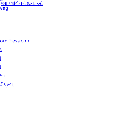
આ પ્લગિનને દાન કરો
wag
↗
ordPress.com
ટ
ી
ી
રેસ
ીપ્રેસ.