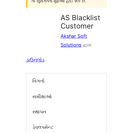
તો સુસંગતતા મુદ્દાઓ હોઈ શકે છે.
AS Blacklist
Customer
Akshar Soft
Solutions
દ્વારા
ડાઉનલોડ
વિગતો
સમીક્ષાઓ
સ્થાપન
ડેવલપમેન્ટ