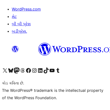
WordPress.com
મેટ
બી બી પ્રેસ
બડીપ્રેસ.
અમારા X (અગાઉ ટ્વિટર) એકાઉન્ટની મુલાકાત લો
અમારા Bluesky એકાઉન્ટની મુલાકાત લો
અમારા માસ્ટોડોન એકાઉન્ટની મુલાકાત લો
અમારા Threads એકાઉન્ટની મુલાકાત લો
અમારા ફેસબુક પેજની મુલાકાત લો
અમારા ઇન્સ્ટાગ્રામ એકાઉન્ટની મુલાકાત લો
અમારા LinkedIn એકાઉન્ટની મુલાકાત લો
અમારા TikTok એકાઉન્ટની મુલાકાત લો
અમારી YouTube ચેનલની મુલાકાત લો
અમારા Tumblr એકાઉન્ટની મુલાકાત લો
કોડ કવિતા છે.
The WordPress® trademark is the intellectual property
of the WordPress Foundation.