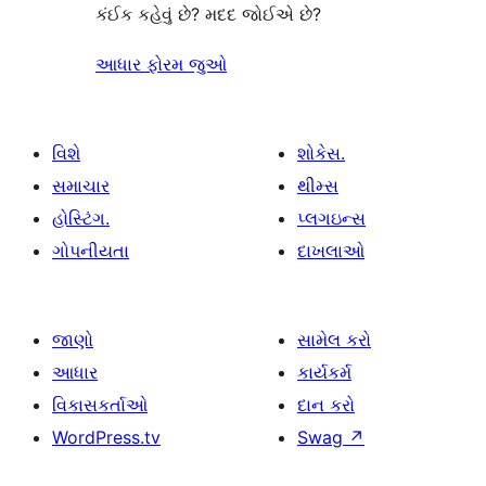
કંઈક કહેવું છે? મદદ જોઈએ છે?
આધાર ફોરમ જુઓ
વિશે
શોકેસ.
સમાચાર
થીમ્સ
હોસ્ટિંગ.
પ્લગઇન્સ
ગોપનીયતા
દાખલાઓ
જાણો
સામેલ કરો
આધાર
કાર્યકર્મ
વિકાસકર્તાઓ
દાન કરો
WordPress.tv
Swag
↗