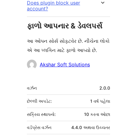
Does plugin block user
account?
ફાળો આપનાર & ડેવલપર્સ
આ ઓપન સોર્સ સોફ્ટવેર છે. નીચેના લોકો
એ આ પ્લગિન માટે ફાળો આપ્યો છે.
ફાળો
Akshar Soft Solutions
આપનારા
મેટા
વર્ઝન
2.0.0
છેલ્લી અપડેટ:
1 વર્ષ
પહેલા
સક્રિય સ્થાપનો:
10 કરતા ઓછા
વર્ડપ્રેસ વર્ઝન
4.4.0 અથવા ઉચ્ચતર