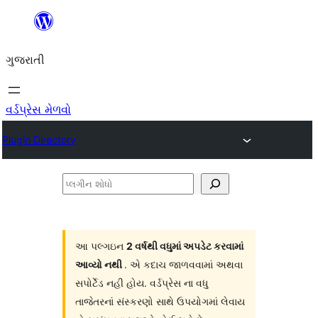
કંટેન્ટ(લખાણ)
પર
ગુજરાતી
જાઓ
વર્ડપ્રેસ મેળવો
Plugin Directory
પ્લગીન
શોધો
આ પલ્ગઇન
2 વર્ષથી વધુમાં અપડેટ કરવામાં
આવ્યો નથી
. એ કદાચ જાળવવામાં અથવા
સપોર્ટેડ નહી હોય. વર્ડપ્રેસ ના વધુ
તાજેતરનાં સંસ્કરણો સાથે ઉપયોગમાં લેવાય