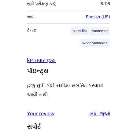
સુધી પરીક્ષણ કર્યું
6.7.6
ભાષા
English (US)
ટૅગ્સ:
blacklist
customer
woocommerce
વિગતવાર દૃશ્ય
પૉઇન્ટ્સ
હજુ સુધી કોઈ સમીક્ષા સબમિટ કરવામાં
આવી નથી.
સમીક્ષાઓ
Your review
બધા
જુઓ
સપોર્ટ