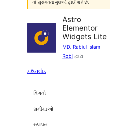
તો સુસંગતતા મુદ્દાઓ હોઈ શકે છે.
Astro
Elementor
Widgets Lite
MD. Rabiul Islam
Robi
દ્વારા
ડાઉનલોડ
વિગતો
સમીક્ષાઓ
સ્થાપન