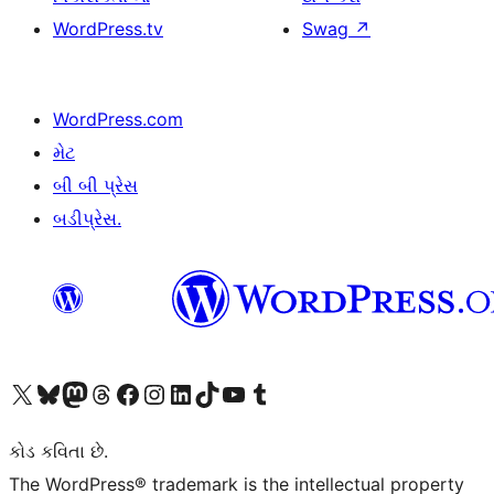
WordPress.tv
Swag
↗
WordPress.com
મેટ
બી બી પ્રેસ
બડીપ્રેસ.
અમારા X (અગાઉ ટ્વિટર) એકાઉન્ટની મુલાકાત લો
અમારા Bluesky એકાઉન્ટની મુલાકાત લો
અમારા માસ્ટોડોન એકાઉન્ટની મુલાકાત લો
અમારા Threads એકાઉન્ટની મુલાકાત લો
અમારા ફેસબુક પેજની મુલાકાત લો
અમારા ઇન્સ્ટાગ્રામ એકાઉન્ટની મુલાકાત લો
અમારા LinkedIn એકાઉન્ટની મુલાકાત લો
અમારા TikTok એકાઉન્ટની મુલાકાત લો
અમારી YouTube ચેનલની મુલાકાત લો
અમારા Tumblr એકાઉન્ટની મુલાકાત લો
કોડ કવિતા છે.
The WordPress® trademark is the intellectual property