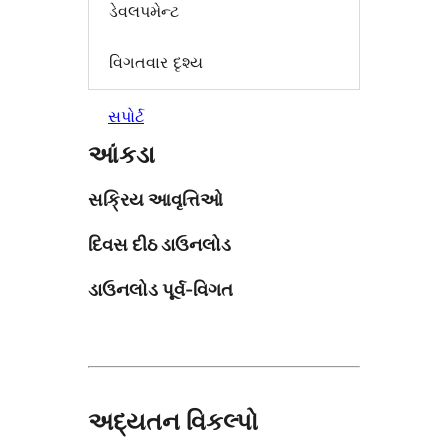
ડેવલપમેન્ટ
વિગતવાર દૃશ્ય
સપોર્ટ
આંકડા
સક્રિય આવૃત્તિઓ
દિવસ દીઠ ડાઉનલોડ
ડાઉનલોડ પૂર્વ-વિગત
અદ્યતન વિકલ્પો