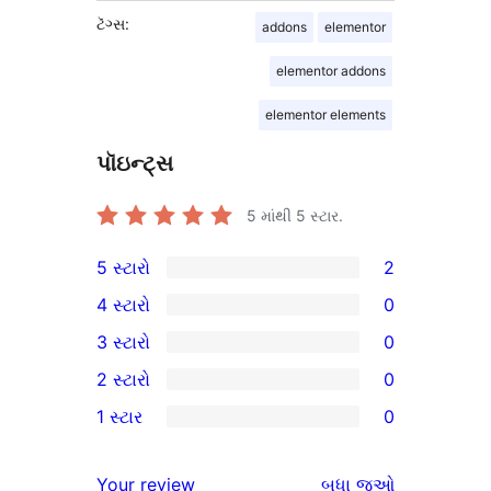
ટૅગ્સ:
addons
elementor
elementor addons
elementor elements
પૉઇન્ટ્સ
5 માંથી
5
સ્ટાર.
5 સ્ટારો
2
2
4 સ્ટારો
0
5-
0
3 સ્ટારો
0
સ્ટાર
4-
0
2 સ્ટારો
0
સમીક્ષાઓ
સ્ટાર
3-
0
1 સ્ટાર
0
સમીક્ષાઓ
સ્ટાર
2-
0
સમીક્ષાઓ
સ્ટાર
1-
સમીક્ષાઓ
Your review
બધા
જુઓ