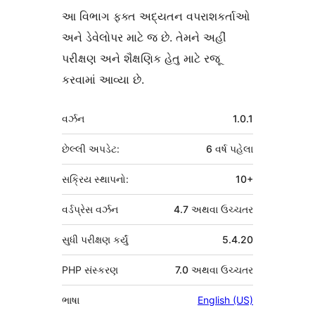
આ વિભાગ ફક્ત અદ્યતન વપરાશકર્તાઓ
અને ડેવેલોપર માટે જ છે. તેમને અહીં
પરીક્ષણ અને શૈક્ષણિક હેતુ માટે રજૂ
કરવામાં આવ્યા છે.
મેટા
વર્ઝન
1.0.1
છેલ્લી અપડેટ:
6 વર્ષ
પહેલા
સક્રિય સ્થાપનો:
10+
વર્ડપ્રેસ વર્ઝન
4.7 અથવા ઉચ્ચતર
સુધી પરીક્ષણ કર્યું
5.4.20
PHP સંસ્કરણ
7.0 અથવા ઉચ્ચતર
ભાષા
English (US)