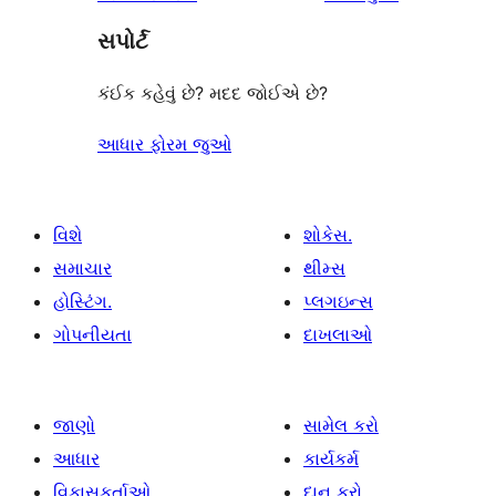
સમીક્ષાઓ
સ્ટાર
સપોર્ટ
સમીક્ષાઓ
કંઈક કહેવું છે? મદદ જોઈએ છે?
આધાર ફોરમ જુઓ
વિશે
શોકેસ.
સમાચાર
થીમ્સ
હોસ્ટિંગ.
પ્લગઇન્સ
ગોપનીયતા
દાખલાઓ
જાણો
સામેલ કરો
આધાર
કાર્યકર્મ
વિકાસકર્તાઓ
દાન કરો