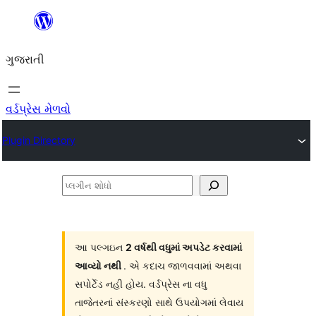
કંટેન્ટ(લખાણ)
પર
ગુજરાતી
જાઓ
વર્ડપ્રેસ મેળવો
Plugin Directory
પ્લગીન
શોધો
આ પલ્ગઇન
2 વર્ષથી વધુમાં અપડેટ કરવામાં
આવ્યો નથી
. એ કદાચ જાળવવામાં અથવા
સપોર્ટેડ નહી હોય. વર્ડપ્રેસ ના વધુ
તાજેતરનાં સંસ્કરણો સાથે ઉપયોગમાં લેવાય