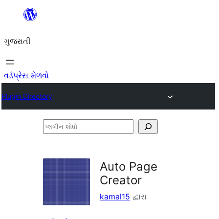
કંટેન્ટ(લખાણ)
પર
ગુજરાતી
જાઓ
વર્ડપ્રેસ મેળવો
Plugin Directory
પ્લગીન
શોધો
Auto Page
Creator
kamal15
દ્વારા