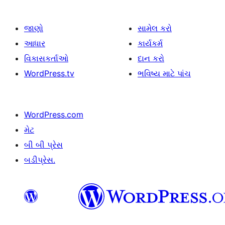
જાણો
સામેલ કરો
આધાર
કાર્યકર્મ
વિકાસકર્તાઓ
દાન કરો
WordPress.tv
ભવિષ્ય માટે પાંચ
WordPress.com
મેટ
બી બી પ્રેસ
બડીપ્રેસ.