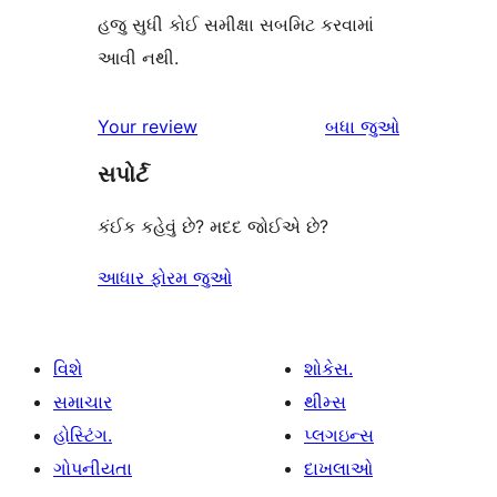
હજુ સુધી કોઈ સમીક્ષા સબમિટ કરવામાં
આવી નથી.
સમીક્ષાઓ
Your review
બધા
જુઓ
સપોર્ટ
કંઈક કહેવું છે? મદદ જોઈએ છે?
આધાર ફોરમ જુઓ
વિશે
શોકેસ.
સમાચાર
થીમ્સ
હોસ્ટિંગ.
પ્લગઇન્સ
ગોપનીયતા
દાખલાઓ