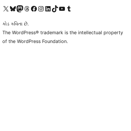
અમારા X (અગાઉ ટ્વિટર) એકાઉન્ટની મુલાકાત લો
અમારા Bluesky એકાઉન્ટની મુલાકાત લો
અમારા માસ્ટોડોન એકાઉન્ટની મુલાકાત લો
અમારા Threads એકાઉન્ટની મુલાકાત લો
અમારા ફેસબુક પેજની મુલાકાત લો
અમારા ઇન્સ્ટાગ્રામ એકાઉન્ટની મુલાકાત લો
અમારા LinkedIn એકાઉન્ટની મુલાકાત લો
અમારા TikTok એકાઉન્ટની મુલાકાત લો
અમારી YouTube ચેનલની મુલાકાત લો
અમારા Tumblr એકાઉન્ટની મુલાકાત લો
કોડ કવિતા છે.
The WordPress® trademark is the intellectual property
of the WordPress Foundation.