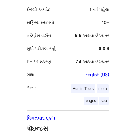
છેલ્લી અપડેટ:
1 વર્ષ
પહેલા
સક્રિય સ્થાપનો:
10+
વર્ડપ્રેસ વર્ઝન
5.5 અથવા ઉચ્ચતર
સુધી પરીક્ષણ કર્યું
6.8.6
PHP સંસ્કરણ
7.4 અથવા ઉચ્ચતર
ભાષા
English (US)
ટૅગ્સ:
Admin Tools
meta
pages
seo
વિગતવાર દૃશ્ય
પૉઇન્ટ્સ