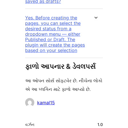
saved as drafts?
Yes. Before creating the
pages, you can select the
desired status from a
dropdown menu — either
Published or Draft. The
plugin will create the pages
based on your selection
ફાળો આપનાર & ડેવલપર્સ
આ ઓપન સોર્સ સોફ્ટવેર છે. નીચેના લોકો
એ આ પ્લગિન માટે ફાળો આપ્યો છે.
ફાળો
kamal15
આપનારા
મેટા
વર્ઝન
1.0