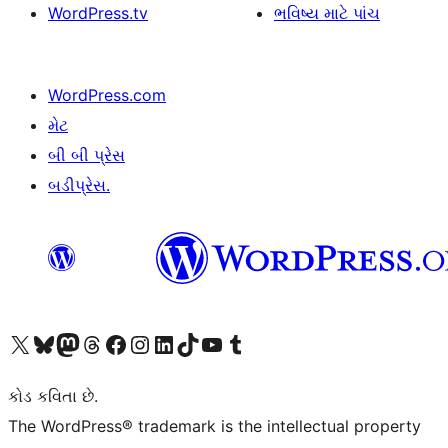
WordPress.tv
ભવિષ્ય માટે પાંચ
WordPress.com
મેટ
બી બી પ્રેસ
બડીપ્રેસ.
અમારા X (અગાઉ ટ્વિટર) એકાઉન્ટની મુલાકાત લો
અમારા Bluesky એકાઉન્ટની મુલાકાત લો
અમારા માસ્ટોડોન એકાઉન્ટની મુલાકાત લો
અમારા Threads એકાઉન્ટની મુલાકાત લો
અમારા ફેસબુક પેજની મુલાકાત લો
અમારા ઇન્સ્ટાગ્રામ એકાઉન્ટની મુલાકાત લો
અમારા LinkedIn એકાઉન્ટની મુલાકાત લો
અમારા TikTok એકાઉન્ટની મુલાકાત લો
અમારી YouTube ચેનલની મુલાકાત લો
અમારા Tumblr એકાઉન્ટની મુલાકાત લો
કોડ કવિતા છે.
The WordPress® trademark is the intellectual property