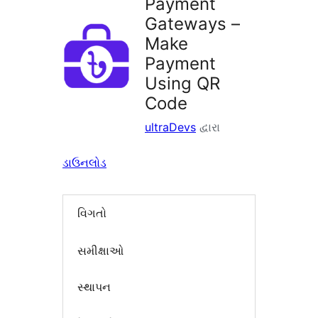
Payment
Gateways –
Make
Payment
Using QR
Code
ultraDevs
દ્વારા
ડાઉનલોડ
વિગતો
સમીક્ષાઓ
સ્થાપન