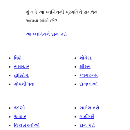
શું તમે આ પ્લગિનની પ્રગતિને સમર્થન
આપવા માંગો છો?
આ પ્લગિનને દાન કરો
વિશે
શોકેસ.
સમાચાર
થીમ્સ
હોસ્ટિંગ.
પ્લગઇન્સ
ગોપનીયતા
દાખલાઓ
જાણો
સામેલ કરો
આધાર
કાર્યકર્મ
વિકાસકર્તાઓ
દાન કરો