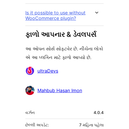
Is it possible to use without
WooCommerce plugin?
ફાળો આપનાર & ડેવલપર્સ
આ ઓપન સોર્સ સોફ્ટવેર છે. નીચેના લોકો
એ આ પ્લગિન માટે ફાળો આપ્યો છે.
ફાળો
ultraDevs
આપનારા
Mahbub Hasan Imon
મેટા
વર્ઝન
4.0.4
છેલ્લી અપડેટ:
7 મહિના
પહેલા