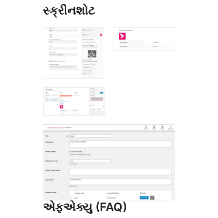
સ્ક્રીનશોટ
એફએક્યુ (FAQ)