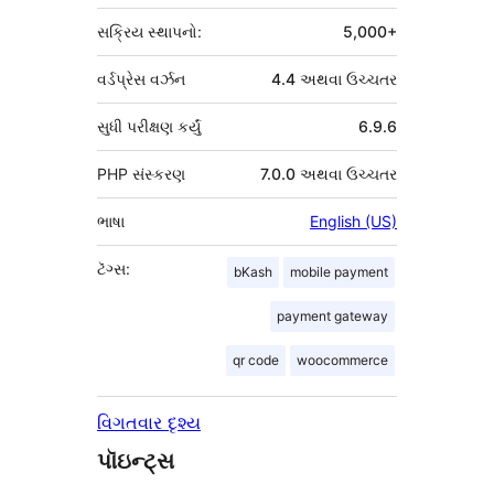
સક્રિય સ્થાપનો:
5,000+
વર્ડપ્રેસ વર્ઝન
4.4 અથવા ઉચ્ચતર
સુધી પરીક્ષણ કર્યું
6.9.6
PHP સંસ્કરણ
7.0.0 અથવા ઉચ્ચતર
ભાષા
English (US)
ટૅગ્સ:
bKash
mobile payment
payment gateway
qr code
woocommerce
વિગતવાર દૃશ્ય
પૉઇન્ટ્સ