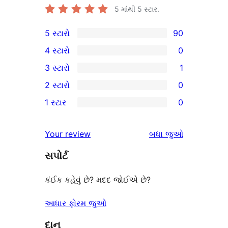
5 માંથી
5
સ્ટાર.
5 સ્ટારો
90
90
4 સ્ટારો
0
5-
0
3 સ્ટારો
1
સ્ટાર
4-
1
2 સ્ટારો
0
સમીક્ષાઓ
સ્ટાર
3-
0
1 સ્ટાર
0
સમીક્ષાઓ
સ્ટાર
2-
0
સમીક્ષા
સ્ટાર
1-
સમીક્ષાઓ
Your review
બધા
જુઓ
સમીક્ષાઓ
સ્ટાર
સપોર્ટ
સમીક્ષાઓ
કંઈક કહેવું છે? મદદ જોઈએ છે?
આધાર ફોરમ જુઓ
દાન