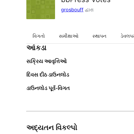
grosbouff
દ્વારા
વિગતો
સમીક્ષાઓ
સ્થાપન
ડેવલપમ
આંકડા
સક્રિય આવૃત્તિઓ
દિવસ દીઠ ડાઉનલોડ
ડાઉનલોડ પૂર્વ-વિગત
અદ્યતન વિકલ્પો