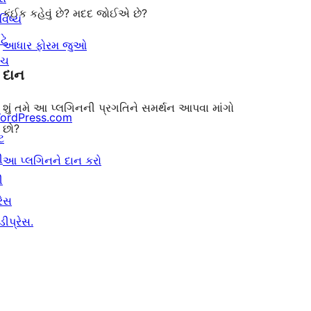
કંઈક કહેવું છે? મદદ જોઈએ છે?
વિષ્ય
ટે
આધાર ફોરમ જુઓ
ંચ
દાન
શું તમે આ પ્લગિનની પ્રગતિને સમર્થન આપવા માંગો
ordPress.com
છો?
ટ
ી
આ પ્લગિનને દાન કરો
ી
રેસ
ીપ્રેસ.