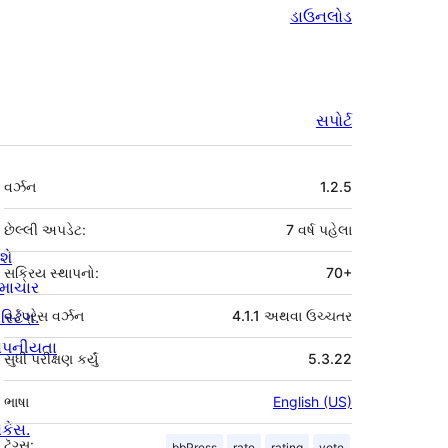
ડાઉનલોડ
સપોર્ટ
મેટા
વર્ઝન
1.2.5
છેલ્લી અપડેટ:
7 વર્ષ
પહેલા
શે
સક્રિય સ્થાપનો:
70+
માચાર
સ્ટિંગ.
વર્ડપ્રેસ વર્ઝન
4.1.1 અથવા ઉચ્ચતર
ોપનીયતા
સુધી પરીક્ષણ કર્યું
5.3.22
ભાષા
English (US)
ોકેસ.
ટૅગ્સ:
bbPress
rate
rating
vote