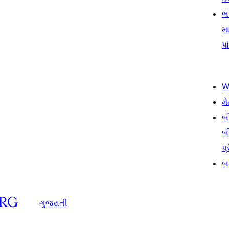
ભ
મા
પા
W
મે
બ
બ
પ્
બડ
ગુજરાતી