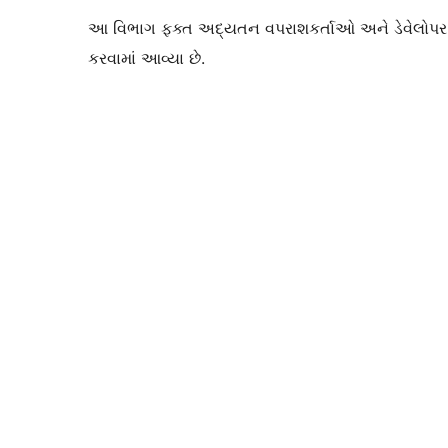
આ વિભાગ ફક્ત અદ્યતન વપરાશકર્તાઓ અને ડેવેલોપર માટે
કરવામાં આવ્યા છે.