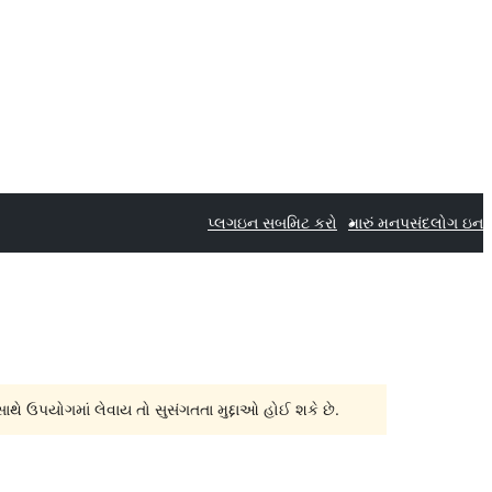
પ્લગઇન સબમિટ કરો
મારું મનપસંદ
લોગ ઇન
સાથે ઉપયોગમાં લેવાય તો સુસંગતતા મુદ્દાઓ હોઈ શકે છે.