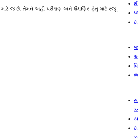
થ
 જ છે. તેમને અહીં પરીક્ષણ અને શૈક્ષણિક હેતુ માટે રજૂ
પ
દ
જ
આ
વ
W
સ
ક
કા
દ
ક