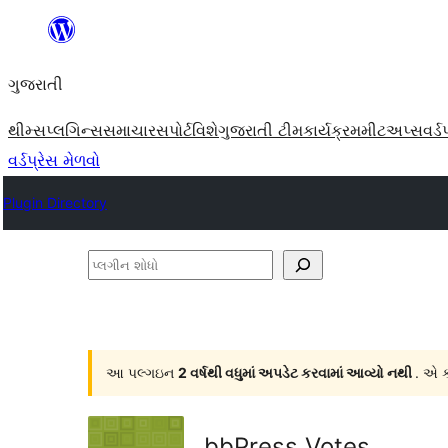
કંટેન્ટ(લખાણ)
પર
ગુજરાતી
જાઓ
થીમ્સ
પ્લગિન્સ
સમાચાર
સપોર્ટ
વિશે
ગુજરાતી ટીમ
કાર્યક્રમ
મીટઅપ્સ
વર્ડ
વર્ડપ્રેસ મેળવો
Plugin Directory
પ્લગીન
શોધો
આ પલ્ગઇન
2 વર્ષથી વધુમાં અપડેટ કરવામાં આવ્યો નથી
. એ ક
bbPress Votes