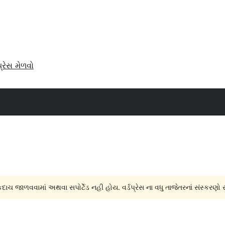
પ્રેસ મેળવો
દાચ જાળવવામાં અથવા સપોર્ટેડ નહી હોય. વર્ડપ્રેસ ના વધુ તાજેતરનાં સંસ્કરણો 