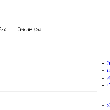
ેન્ટ
વિગતવાર દૃશ્ય
વિ
સ
હો
ગ
શ