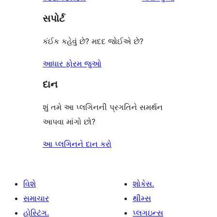
સપોર્ટ
કંઈક કહેવું છે? મદદ જોઈએ છે?
આધાર ફોરમ જુઓ
દાન
શું તમે આ પ્લગિનની પ્રગતિને સમર્થન
આપવા માંગો છો?
આ પ્લગિનને દાન કરો
વિશે
શોકેસ.
સમાચાર
થીમ્સ
હોસ્ટિંગ.
પ્લગઇન્સ