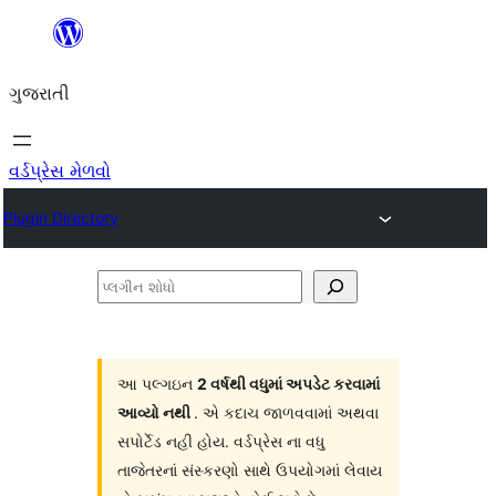
કંટેન્ટ(લખાણ)
પર
ગુજરાતી
જાઓ
વર્ડપ્રેસ મેળવો
Plugin Directory
પ્લગીન
શોધો
આ પલ્ગઇન
2 વર્ષથી વધુમાં અપડેટ કરવામાં
આવ્યો નથી
. એ કદાચ જાળવવામાં અથવા
સપોર્ટેડ નહી હોય. વર્ડપ્રેસ ના વધુ
તાજેતરનાં સંસ્કરણો સાથે ઉપયોગમાં લેવાય