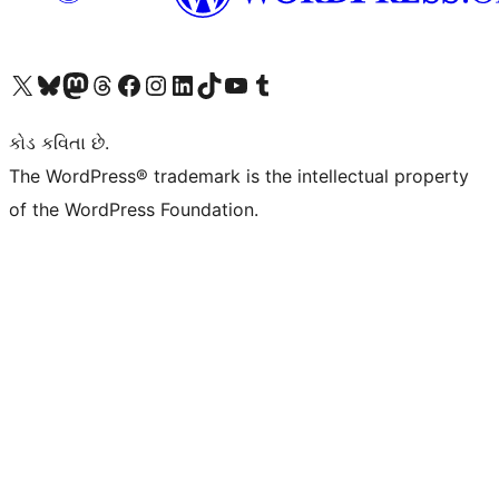
અમારા X (અગાઉ ટ્વિટર) એકાઉન્ટની મુલાકાત લો
અમારા Bluesky એકાઉન્ટની મુલાકાત લો
અમારા માસ્ટોડોન એકાઉન્ટની મુલાકાત લો
અમારા Threads એકાઉન્ટની મુલાકાત લો
અમારા ફેસબુક પેજની મુલાકાત લો
અમારા ઇન્સ્ટાગ્રામ એકાઉન્ટની મુલાકાત લો
અમારા LinkedIn એકાઉન્ટની મુલાકાત લો
અમારા TikTok એકાઉન્ટની મુલાકાત લો
અમારી YouTube ચેનલની મુલાકાત લો
અમારા Tumblr એકાઉન્ટની મુલાકાત લો
કોડ કવિતા છે.
The WordPress® trademark is the intellectual property
of the WordPress Foundation.