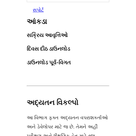
સપોર્ટ
આંકડા
સક્રિય આવૃત્તિઓ
દિવસ દીઠ ડાઉનલોડ
ડાઉનલોડ પૂર્વ-વિગત
અદ્યતન વિકલ્પો
આ વિભાગ ફક્ત અદ્યતન વપરાશકર્તાઓ
અને ડેવેલોપર માટે જ છે. તેમને અહીં
પરીક્ષણ અને શૈક્ષણિક હેતુ માટે રજૂ