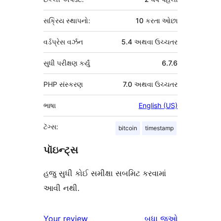
સક્રિય સ્થાપનો:
10 કરતા ઓછા
વર્ડપ્રેસ વર્ઝન
5.4 અથવા ઉચ્ચતર
સુધી પરીક્ષણ કર્યું
6.7.6
PHP સંસ્કરણ
7.0 અથવા ઉચ્ચતર
ભાષા
English (US)
ટૅગ્સ:
bitcoin
timestamp
પૉઇન્ટ્સ
હજુ સુધી કોઈ સમીક્ષા સબમિટ કરવામાં
આવી નથી.
સમીક્ષાઓ
Your review
બધા
જુઓ