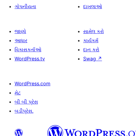
ગોપનીયતા
દાખલાઓ
જાણો
સામેલ કરો
આધાર
કાર્યકર્મ
વિકાસકર્તાઓ
દાન કરો
WordPress.tv
Swag
↗
WordPress.com
મેટ
બી બી પ્રેસ
બડીપ્રેસ.