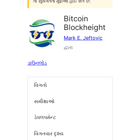
તો સુસંગતતા મુદ્દાઓ હોઈ શકે છે.
Bitcoin
Blockheight
Mark E. Jeftovic
દ્વારા
ડાઉનલોડ
વિગતો
સમીક્ષાઓ
ડેવલપમેન્ટ
વિગતવાર દૃશ્ય