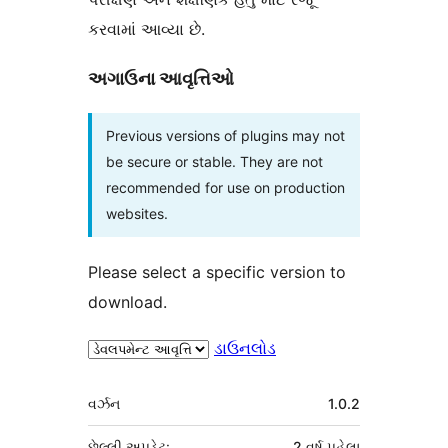
કરવામાં આવ્યા છે.
અગાઉના આવૃત્તિઓ
Previous versions of plugins may not
be secure or stable. They are not
recommended for use on production
websites.
Please select a specific version to
download.
ડાઉનલોડ
મેટા
વર્ઝન
1.0.2
છેલ્લી અપડેટ:
2 વર્ષ
પહેલા