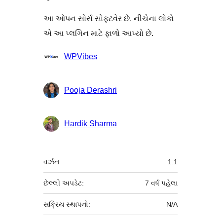
આ ઓપન સોર્સ સોફ્ટવેર છે. નીચેના લોકો
એ આ પ્લગિન માટે ફાળો આપ્યો છે.
ફાળો
WPVibes
આપનારા
Pooja Derashri
Hardik Sharma
મેટા
વર્ઝન
1.1
છેલ્લી અપડેટ:
7 વર્ષ
પહેલા
સક્રિય સ્થાપનો:
N/A