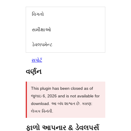
વિગતો
સમીક્ષાઓ
ડેવલપમેન્ટ
સપોર્ટ
વર્ણન
This plugin has been closed as of
જુલાઇ 6, 2026 and is not available for
download. આ બંધ શાશ્વત છે. કારણ:
લેખક વિનંતી.
ફાળો આપનાર & ડેવલપર્સ