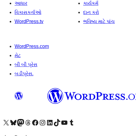
આધાર
કાર્યકર્મ
વિકાસકર્તાઓ
દાન કરો
WordPress.tv
ભવિષ્ય માટે પાંચ
WordPress.com
મેટ
બી બી પ્રેસ
બડીપ્રેસ.
અમારા X (અગાઉ ટ્વિટર) એકાઉન્ટની મુલાકાત લો
અમારા Bluesky એકાઉન્ટની મુલાકાત લો
અમારા માસ્ટોડોન એકાઉન્ટની મુલાકાત લો
અમારા Threads એકાઉન્ટની મુલાકાત લો
અમારા ફેસબુક પેજની મુલાકાત લો
અમારા ઇન્સ્ટાગ્રામ એકાઉન્ટની મુલાકાત લો
અમારા LinkedIn એકાઉન્ટની મુલાકાત લો
અમારા TikTok એકાઉન્ટની મુલાકાત લો
અમારી YouTube ચેનલની મુલાકાત લો
અમારા Tumblr એકાઉન્ટની મુલાકાત લો