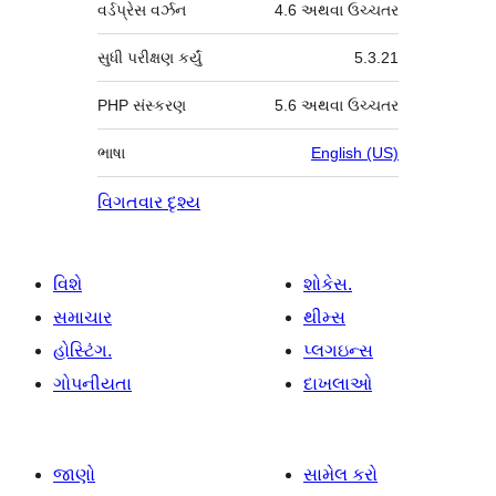
વર્ડપ્રેસ વર્ઝન
4.6 અથવા ઉચ્ચતર
સુધી પરીક્ષણ કર્યું
5.3.21
PHP સંસ્કરણ
5.6 અથવા ઉચ્ચતર
ભાષા
English (US)
વિગતવાર દૃશ્ય
વિશે
શોકેસ.
સમાચાર
થીમ્સ
હોસ્ટિંગ.
પ્લગઇન્સ
ગોપનીયતા
દાખલાઓ
જાણો
સામેલ કરો