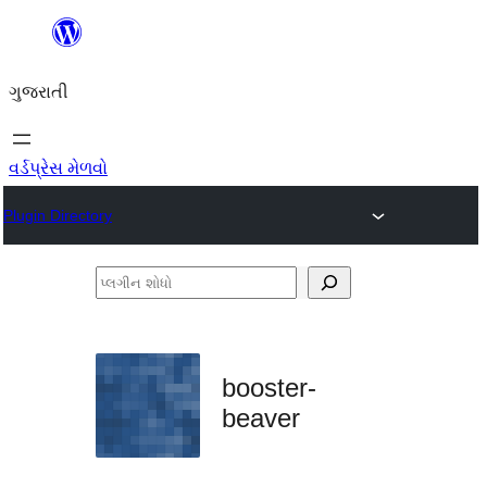
કંટેન્ટ(લખાણ)
પર
ગુજરાતી
જાઓ
વર્ડપ્રેસ મેળવો
Plugin Directory
પ્લગીન
શોધો
booster-
beaver