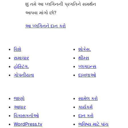
શું તમે આ પ્લગિનની પ્રગતિને સમર્થન
આપવા માંગો છો?
આ પ્લગિનને દાન કરો
વિશે
શોકેસ.
સમાચાર
થીમ્સ
હોસ્ટિંગ.
પ્લગઇન્સ
ગોપનીયતા
દાખલાઓ
જાણો
સામેલ કરો
આધાર
કાર્યકર્મ
વિકાસકર્તાઓ
દાન કરો
WordPress.tv
ભવિષ્ય માટે પાંચ