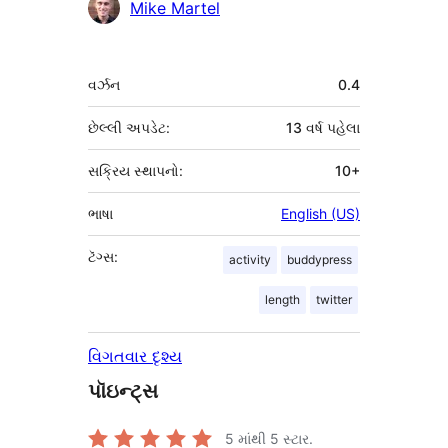
ફાળો
Mike Martel
આપનારા
મેટા
વર્ઝન
0.4
છેલ્લી અપડેટ:
13 વર્ષ
પહેલા
સક્રિય સ્થાપનો:
10+
ભાષા
English (US)
ટૅગ્સ:
activity
buddypress
length
twitter
વિગતવાર દૃશ્ય
પૉઇન્ટ્સ
5 માંથી
5
સ્ટાર.