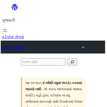
કંટેન્ટ(લખાણ)
પર
ગુજરાતી
જાઓ
વર્ડપ્રેસ મેળવો
Plugin Directory
પ્લગીન
શોધો
આ પલ્ગઇન
2 વર્ષથી વધુમાં અપડેટ કરવામાં
આવ્યો નથી
. એ કદાચ જાળવવામાં અથવા
સપોર્ટેડ નહી હોય. વર્ડપ્રેસ ના વધુ
તાજેતરનાં સંસ્કરણો સાથે ઉપયોગમાં લેવાય