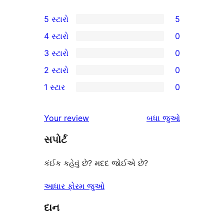
5 સ્ટારો
5
5
4 સ્ટારો
0
5-
0
3 સ્ટારો
0
સ્ટાર
4-
0
2 સ્ટારો
0
સમીક્ષાઓ
સ્ટાર
3-
0
1 સ્ટાર
0
સમીક્ષાઓ
સ્ટાર
2-
0
સમીક્ષાઓ
સ્ટાર
1-
સમીક્ષાઓ
Your review
બધા
જુઓ
સમીક્ષાઓ
સ્ટાર
સપોર્ટ
સમીક્ષાઓ
કંઈક કહેવું છે? મદદ જોઈએ છે?
આધાર ફોરમ જુઓ
દાન