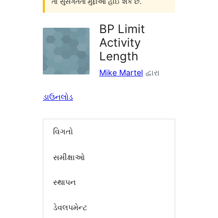
તો સુસંગતતા મુદ્દાઓ હોઈ શકે છે.
BP Limit
Activity
Length
Mike Martel
દ્વારા
ડાઉનલોડ
વિગતો
સમીક્ષાઓ
સ્થાપન
ડેવલપમેન્ટ