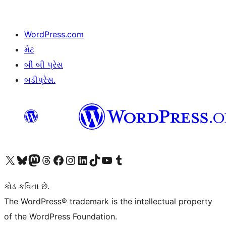
WordPress.com
મેટ
બી બી પ્રેસ
બડીપ્રેસ.
અમારા X (અગાઉ ટ્વિટર) એકાઉન્ટની મુલાકાત લો
અમારા Bluesky એકાઉન્ટની મુલાકાત લો
અમારા માસ્ટોડોન એકાઉન્ટની મુલાકાત લો
અમારા Threads એકાઉન્ટની મુલાકાત લો
અમારા ફેસબુક પેજની મુલાકાત લો
અમારા ઇન્સ્ટાગ્રામ એકાઉન્ટની મુલાકાત લો
અમારા LinkedIn એકાઉન્ટની મુલાકાત લો
અમારા TikTok એકાઉન્ટની મુલાકાત લો
અમારી YouTube ચેનલની મુલાકાત લો
અમારા Tumblr એકાઉન્ટની મુલાકાત લો
કોડ કવિતા છે.
The WordPress® trademark is the intellectual property
of the WordPress Foundation.