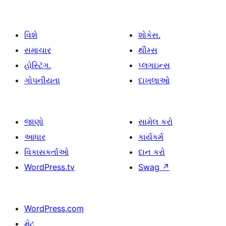
વિશે
શોકેસ.
સમાચાર
થીમ્સ
હોસ્ટિંગ.
પ્લગઇન્સ
ગોપનીયતા
દાખલાઓ
જાણો
સામેલ કરો
આધાર
કાર્યકર્મ
વિકાસકર્તાઓ
દાન કરો
WordPress.tv
Swag
↗
WordPress.com
મેટ