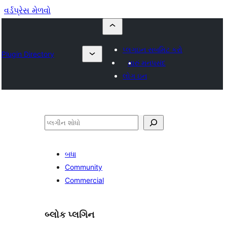
વર્ડપ્રેસ મેળવો
પ્લગઇન સબમિટ કરો
Plugin Directory
મારું મનપસંદ
લોગ ઇન
શોધો
બધા
Community
Commercial
બ્લોક પ્લગિન