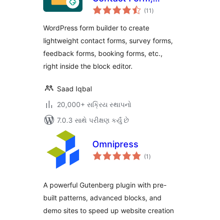
કુલ
Survey Form,
(11
)
રેટિંગ્સ
Feedback Form,
WordPress form builder to create
Booking Form, and
lightweight contact forms, survey forms,
Custom Form
feedback forms, booking forms, etc.,
Builder
right inside the block editor.
Saad Iqbal
20,000+ સક્રિય સ્થાપનો
7.0.3 સાથે પરીક્ષણ કર્યું છે
Omnipress
કુલ
(1
)
રેટિંગ્સ
A powerful Gutenberg plugin with pre-
built patterns, advanced blocks, and
demo sites to speed up website creation