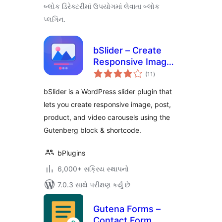
બ્લોક ડિરેક્ટરીમાં ઉપયોગમાં લેવાતા બ્લોક
પ્લગિન.
bSlider – Create
Responsive Image,
કુલ
Post, Product, and
(11
)
રેટિંગ્સ
Video Sliders
bSlider is a WordPress slider plugin that
lets you create responsive image, post,
product, and video carousels using the
Gutenberg block & shortcode.
bPlugins
6,000+ સક્રિય સ્થાપનો
7.0.3 સાથે પરીક્ષણ કર્યું છે
Gutena Forms –
Contact Form,