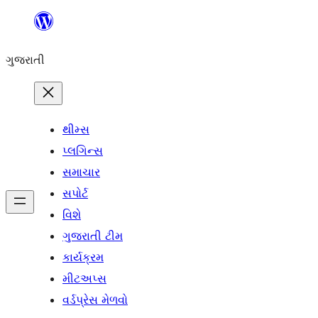
કંટેન્ટ(લખાણ)
પર
ગુજરાતી
જાઓ
થીમ્સ
પ્લગિન્સ
સમાચાર
સપોર્ટ
વિશે
ગુજરાતી ટીમ
કાર્યક્રમ
મીટઅપ્સ
વર્ડપ્રેસ મેળવો