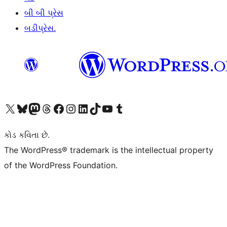
બી બી પ્રેસ
બડીપ્રેસ.
અમારા X (અગાઉ ટ્વિટર) એકાઉન્ટની મુલાકાત લો
અમારા Bluesky એકાઉન્ટની મુલાકાત લો
અમારા માસ્ટોડોન એકાઉન્ટની મુલાકાત લો
અમારા Threads એકાઉન્ટની મુલાકાત લો
અમારા ફેસબુક પેજની મુલાકાત લો
અમારા ઇન્સ્ટાગ્રામ એકાઉન્ટની મુલાકાત લો
અમારા LinkedIn એકાઉન્ટની મુલાકાત લો
અમારા TikTok એકાઉન્ટની મુલાકાત લો
અમારી YouTube ચેનલની મુલાકાત લો
અમારા Tumblr એકાઉન્ટની મુલાકાત લો
કોડ કવિતા છે.
The WordPress® trademark is the intellectual property
of the WordPress Foundation.