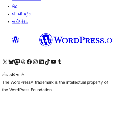
મેટ
બી બી પ્રેસ
બડીપ્રેસ.
અમારા X (અગાઉ ટ્વિટર) એકાઉન્ટની મુલાકાત લો
અમારા Bluesky એકાઉન્ટની મુલાકાત લો
અમારા માસ્ટોડોન એકાઉન્ટની મુલાકાત લો
અમારા Threads એકાઉન્ટની મુલાકાત લો
અમારા ફેસબુક પેજની મુલાકાત લો
અમારા ઇન્સ્ટાગ્રામ એકાઉન્ટની મુલાકાત લો
અમારા LinkedIn એકાઉન્ટની મુલાકાત લો
અમારા TikTok એકાઉન્ટની મુલાકાત લો
અમારી YouTube ચેનલની મુલાકાત લો
અમારા Tumblr એકાઉન્ટની મુલાકાત લો
કોડ કવિતા છે.
The WordPress® trademark is the intellectual property of
the WordPress Foundation.