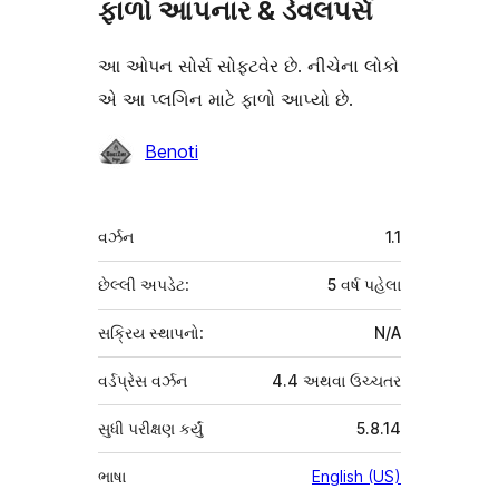
ફાળો આપનાર & ડેવલપર્સ
આ ઓપન સોર્સ સોફ્ટવેર છે. નીચેના લોકો
એ આ પ્લગિન માટે ફાળો આપ્યો છે.
ફાળો
Benoti
આપનારા
મેટા
વર્ઝન
1.1
છેલ્લી અપડેટ:
5 વર્ષ
પહેલા
સક્રિય સ્થાપનો:
N/A
વર્ડપ્રેસ વર્ઝન
4.4 અથવા ઉચ્ચતર
સુધી પરીક્ષણ કર્યું
5.8.14
ભાષા
English (US)