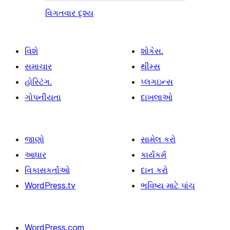
વિગતવાર દૃશ્ય
વિશે
શોકેસ.
સમાચાર
થીમ્સ
હોસ્ટિંગ.
પ્લગઇન્સ
ગોપનીયતા
દાખલાઓ
જાણો
સામેલ કરો
આધાર
કાર્યકર્મ
વિકાસકર્તાઓ
દાન કરો
WordPress.tv
ભવિષ્ય માટે પાંચ
WordPress.com