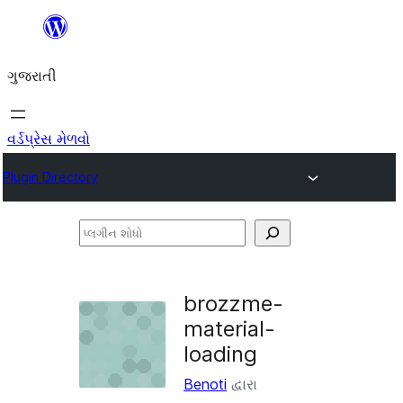
કંટેન્ટ(લખાણ)
પર
ગુજરાતી
જાઓ
વર્ડપ્રેસ મેળવો
Plugin Directory
પ્લગીન
શોધો
brozzme-
material-
loading
Benoti
દ્વારા