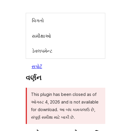
વિગતો
સમીક્ષાઓ
ડેવલપમેન્ટ
સપોર્ટ
વર્ણન
This plugin has been closed as of
ઓગસ્ટ 4, 2026 and is not available
for download. આ બંધ કામચલાઉ છે,
સંપૂર્ણ સમીક્ષા માટે બાકી છે.