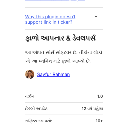
Why this plugin doesn’t
support link in ticker?
ફાળો આપનાર & ડેવલપર્સ
આ ઓપન સોર્સ સોફ્ટવેર છે. નીચેના લોકો
એ આ પ્લગિન માટે ફાળો આપ્યો છે.
ફાળો
Sayfur Rahman
આપનારા
મેટા
વર્ઝન
1.0
છેલ્લી અપડેટ:
12 વર્ષ
પહેલા
સક્રિય સ્થાપનો:
10+