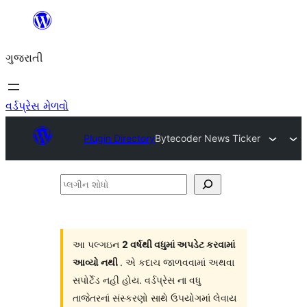
કંટેન્ટ(લખાણ)
પર
ગુજરાતી
જાઓ
વર્ડપ્રેસ મેળવો
Plugin Directory
Bytecoder News Ticker
પ્લગીન
શોધો
આ પલ્ગઇન
2 વર્ષથી વધુમાં અપડેટ કરવામાં
આવ્યો નથી
. એ કદાચ જાળવવામાં અથવા
સપોર્ટેડ નહી હોય. વર્ડપ્રેસ ના વધુ
તાજેતરનાં સંસ્કરણો સાથે ઉપયોગમાં લેવાય