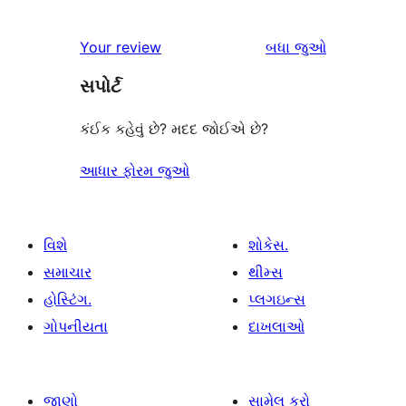
સમીક્ષાઓ
Your review
બધા
જુઓ
સપોર્ટ
કંઈક કહેવું છે? મદદ જોઈએ છે?
આધાર ફોરમ જુઓ
વિશે
શોકેસ.
સમાચાર
થીમ્સ
હોસ્ટિંગ.
પ્લગઇન્સ
ગોપનીયતા
દાખલાઓ
જાણો
સામેલ કરો