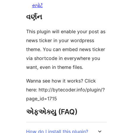
સપોર્ટ
વર્ણન
This plugin will enable your post as
news ticker in your wordpress
theme. You can embed news ticker
via shortcode in everywhere you
want, even in theme files.
Wanna see how it works? Click
here: http://bytecoder.info/plugin/?
page_id=1715
એફએક્યુ (FAQ)
How do I install this plugin?