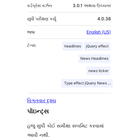
વર્ડપ્રેસ વર્ઝન
3.0.1 અથવા ઉચ્ચતર
સુધી પરીક્ષણ કર્યું
4.0.38
ભાષા
English (US)
ટૅગ્સ:
headlines
jQuery effect
News Headlines
news ticker
Type effect jQuery News ticker
વિગતવાર દૃશ્ય
પૉઇન્ટ્સ
હજુ સુધી કોઈ સમીક્ષા સબમિટ કરવામાં
આવી નથી.