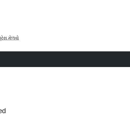
પ્રેસ મેળવો
ed