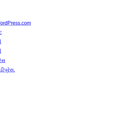
ordPress.com
ટ
ી
ી
રેસ
ીપ્રેસ.