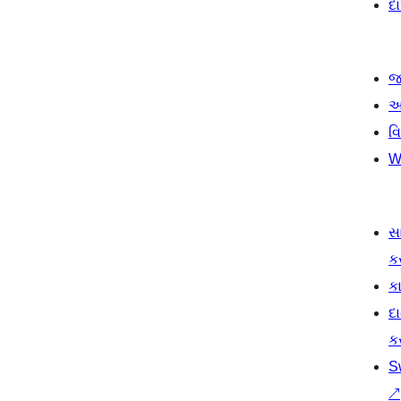
દ
જ
આ
વ
W
સ
ક
કા
દ
ક
S
↗