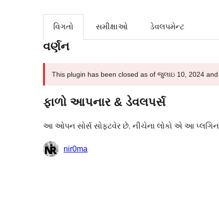
વિગતો
સમીક્ષાઓ
ડેવલપમેન્ટ
વર્ણન
This plugin has been closed as of જુલાઇ 10, 2024 and is
ફાળો આપનાર & ડેવલપર્સ
આ ઓપન સોર્સ સોફ્ટવેર છે. નીચેના લોકો એ આ પ્લગિન મ
ફાળો
nir0ma
આપનારા