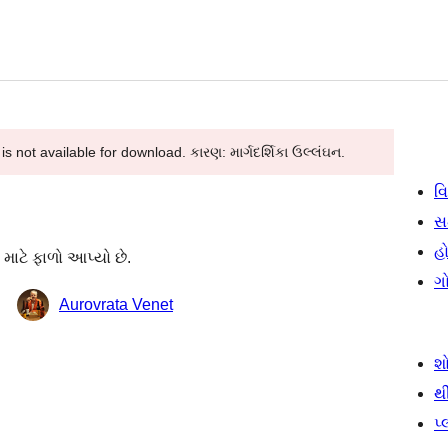
 not available for download. કારણ: માર્ગદર્શિકા ઉલ્લંઘન.
વિ
સ
હો
ાટે ફાળો આપ્યો છે.
ગ
Aurovrata Venet
શ
થ
પ