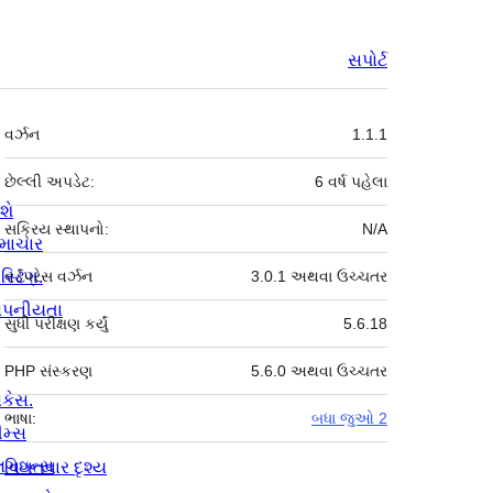
સપોર્ટ
મેટા
વર્ઝન
1.1.1
છેલ્લી અપડેટ:
6 વર્ષ
પહેલા
શે
સક્રિય સ્થાપનો:
N/A
માચાર
સ્ટિંગ.
વર્ડપ્રેસ વર્ઝન
3.0.1 અથવા ઉચ્ચતર
ોપનીયતા
સુધી પરીક્ષણ કર્યું
5.6.18
PHP સંસ્કરણ
5.6.0 અથવા ઉચ્ચતર
ોકેસ.
ભાષા:
બધા જુઓ 2
ીમ્સ
્લગઇન્સ
વિગતવાર દૃશ્ય