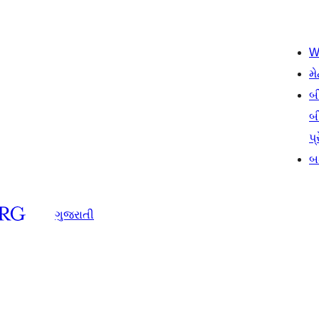
W
મે
બ
બ
પ્
બડ
ગુજરાતી