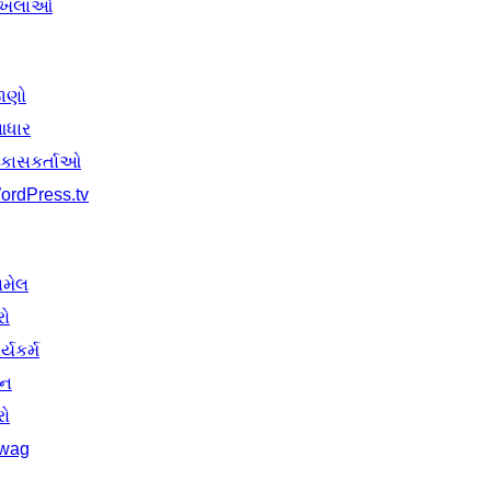
ાખલાઓ
ાણો
ધાર
િકાસકર્તાઓ
ordPress.tv
ામેલ
રો
ર્યકર્મ
ાન
રો
wag