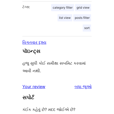
ટૅગ્સ:
category filter
grid view
list view
posts filter
sort
વિગતવાર દૃશ્ય
પૉઇન્ટ્સ
હજુ સુધી કોઈ સમીક્ષા સબમિટ કરવામાં
આવી નથી.
સમીક્ષાઓ
Your review
બધા
જુઓ
સપોર્ટ
કંઈક કહેવું છે? મદદ જોઈએ છે?