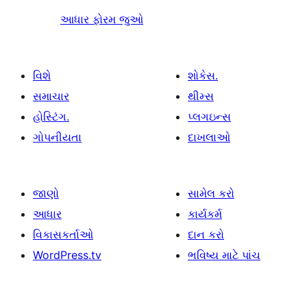
આધાર ફોરમ જુઓ
વિશે
શોકેસ.
સમાચાર
થીમ્સ
હોસ્ટિંગ.
પ્લગઇન્સ
ગોપનીયતા
દાખલાઓ
જાણો
સામેલ કરો
આધાર
કાર્યકર્મ
વિકાસકર્તાઓ
દાન કરો
WordPress.tv
ભવિષ્ય માટે પાંચ