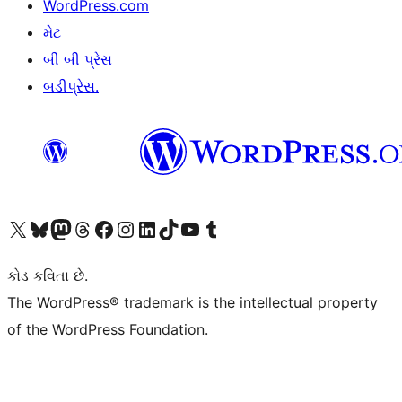
WordPress.com
મેટ
બી બી પ્રેસ
બડીપ્રેસ.
અમારા X (અગાઉ ટ્વિટર) એકાઉન્ટની મુલાકાત લો
અમારા Bluesky એકાઉન્ટની મુલાકાત લો
અમારા માસ્ટોડોન એકાઉન્ટની મુલાકાત લો
અમારા Threads એકાઉન્ટની મુલાકાત લો
અમારા ફેસબુક પેજની મુલાકાત લો
અમારા ઇન્સ્ટાગ્રામ એકાઉન્ટની મુલાકાત લો
અમારા LinkedIn એકાઉન્ટની મુલાકાત લો
અમારા TikTok એકાઉન્ટની મુલાકાત લો
અમારી YouTube ચેનલની મુલાકાત લો
અમારા Tumblr એકાઉન્ટની મુલાકાત લો
કોડ કવિતા છે.
The WordPress® trademark is the intellectual property
of the WordPress Foundation.