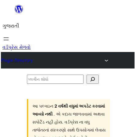
કંટેન્ટ(લખાણ)
પર
ગુજરાતી
જાઓ
વર્ડપ્રેસ મેળવો
Plugin Directory
પ્લગીન
શોધો
આ પલ્ગઇન
2 વર્ષથી વધુમાં અપડેટ કરવામાં
આવ્યો નથી
. એ કદાચ જાળવવામાં અથવા
સપોર્ટેડ નહી હોય. વર્ડપ્રેસ ના વધુ
તાજેતરનાં સંસ્કરણો સાથે ઉપયોગમાં લેવાય