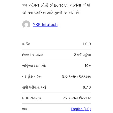
આ ઓપન સોર્સ સોફ્ટવેર છે. નીચેના લોકો
એ આ પ્લગિન માટે ફાળો આપ્યો છે.
ફાળો
YKR Infotech
આપનારા
મેટા
વર્ઝન
1.0.0
છેલ્લી અપડેટ:
2 વર્ષ
પહેલા
સક્રિય સ્થાપનો:
10+
વર્ડપ્રેસ વર્ઝન
5.0 અથવા ઉચ્ચતર
સુધી પરીક્ષણ કર્યું
6.7.6
PHP સંસ્કરણ
7.2 અથવા ઉચ્ચતર
ભાષા
English (US)