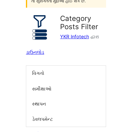
તો સુસંગતતા મુદ્દાઓ હોઈ શકે છે.
Category
Posts Filter
YKR Infotech
દ્વારા
ડાઉનલોડ
વિગતો
સમીક્ષાઓ
સ્થાપન
ડેવલપમેન્ટ