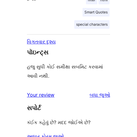
Smart Quotes
special characters
વિગતવાર દૃશ્ય
પૉઇન્ટ્સ
હજુ સુધી કોઈ સમીક્ષા સબમિટ કરવામાં
આવી નથી.
સમીક્ષાઓ
Your review
બધા
જુઓ
સપોર્ટ
કંઈક કહેવું છે? મદદ જોઈએ છે?
આધાર ફોરમ જુઓ