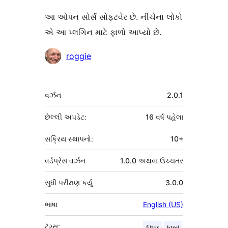
આ ઓપન સોર્સ સોફ્ટવેર છે. નીચેના લોકો
એ આ પ્લગિન માટે ફાળો આપ્યો છે.
ફાળો
roggie
આપનારા
મેટા
વર્ઝન
2.0.1
છેલ્લી અપડેટ:
16 વર્ષ
પહેલા
સક્રિય સ્થાપનો:
10+
વર્ડપ્રેસ વર્ઝન
1.0.0 અથવા ઉચ્ચતર
સુધી પરીક્ષણ કર્યું
3.0.0
ભાષા
English (US)
ટૅગ્સ:
filter
html