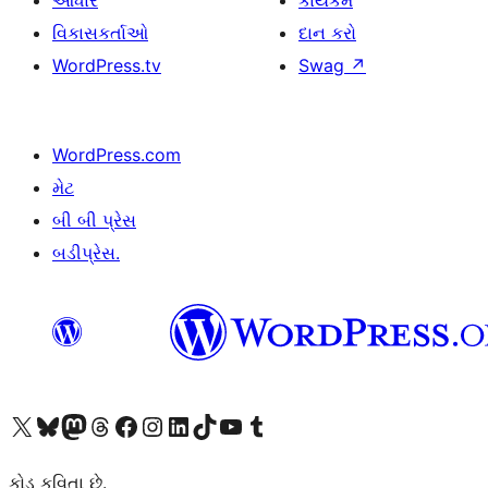
આધાર
કાર્યકર્મ
વિકાસકર્તાઓ
દાન કરો
WordPress.tv
Swag
↗
WordPress.com
મેટ
બી બી પ્રેસ
બડીપ્રેસ.
અમારા X (અગાઉ ટ્વિટર) એકાઉન્ટની મુલાકાત લો
અમારા Bluesky એકાઉન્ટની મુલાકાત લો
અમારા માસ્ટોડોન એકાઉન્ટની મુલાકાત લો
અમારા Threads એકાઉન્ટની મુલાકાત લો
અમારા ફેસબુક પેજની મુલાકાત લો
અમારા ઇન્સ્ટાગ્રામ એકાઉન્ટની મુલાકાત લો
અમારા LinkedIn એકાઉન્ટની મુલાકાત લો
અમારા TikTok એકાઉન્ટની મુલાકાત લો
અમારી YouTube ચેનલની મુલાકાત લો
અમારા Tumblr એકાઉન્ટની મુલાકાત લો
કોડ કવિતા છે.