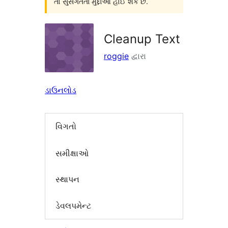
તો સુસંગતતા મુદ્દાઓ હોઈ શકે છે.
Cleanup Text
roggie
દ્વારા
ડાઉનલોડ
વિગતો
સમીક્ષાઓ
સ્થાપન
ડેવલપમેન્ટ