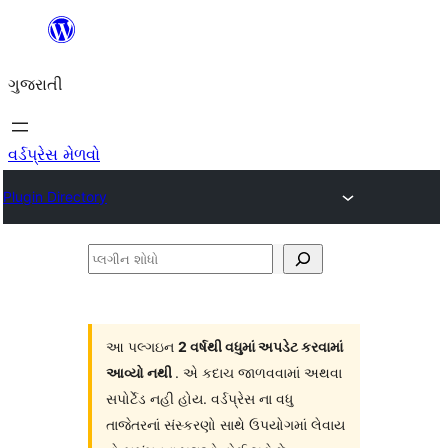
કંટેન્ટ(લખાણ)
પર
ગુજરાતી
જાઓ
વર્ડપ્રેસ મેળવો
Plugin Directory
પ્લગીન
શોધો
આ પલ્ગઇન
2 વર્ષથી વધુમાં અપડેટ કરવામાં
આવ્યો નથી
. એ કદાચ જાળવવામાં અથવા
સપોર્ટેડ નહી હોય. વર્ડપ્રેસ ના વધુ
તાજેતરનાં સંસ્કરણો સાથે ઉપયોગમાં લેવાય