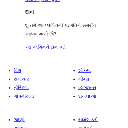
દાન
શું તમે આ પ્લગિનની પ્રગતિને સમર્થન
આપવા માંગો છો?
આ પ્લગિનને દાન કરો
વિશે
શોકેસ.
સમાચાર
થીમ્સ
હોસ્ટિંગ.
પ્લગઇન્સ
ગોપનીયતા
દાખલાઓ
જાણો
સામેલ કરો