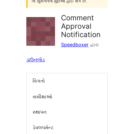
તો સુસંગતતા મુદ્દાઓ હોઈ શકે છે.
Comment
Approval
Notification
Speedboxer
દ્વારા
ડાઉનલોડ
વિગતો
સમીક્ષાઓ
સ્થાપન
ડેવલપમેન્ટ