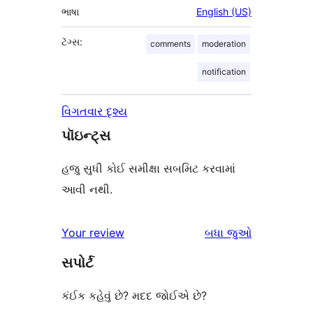
ભાષા
English (US)
ટૅગ્સ:
comments
moderation
notification
વિગતવાર દૃશ્ય
પૉઇન્ટ્સ
હજુ સુધી કોઈ સમીક્ષા સબમિટ કરવામાં
આવી નથી.
સમીક્ષાઓ
Your review
બધા
જુઓ
સપોર્ટ
કંઈક કહેવું છે? મદદ જોઈએ છે?