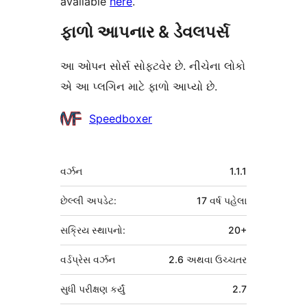
available
here
.
ફાળો આપનાર & ડેવલપર્સ
આ ઓપન સોર્સ સોફ્ટવેર છે. નીચેના લોકો
એ આ પ્લગિન માટે ફાળો આપ્યો છે.
ફાળો
Speedboxer
આપનારા
મેટા
વર્ઝન
1.1.1
છેલ્લી અપડેટ:
17 વર્ષ
પહેલા
સક્રિય સ્થાપનો:
20+
વર્ડપ્રેસ વર્ઝન
2.6 અથવા ઉચ્ચતર
સુધી પરીક્ષણ કર્યું
2.7