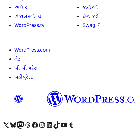
આધાર
કાર્યકર્મ
વિકાસકર્તાઓ
દાન કરો
WordPress.tv
Swag
↗
WordPress.com
મેટ
બી બી પ્રેસ
બડીપ્રેસ.
અમારા X (અગાઉ ટ્વિટર) એકાઉન્ટની મુલાકાત લો
અમારા Bluesky એકાઉન્ટની મુલાકાત લો
અમારા માસ્ટોડોન એકાઉન્ટની મુલાકાત લો
અમારા Threads એકાઉન્ટની મુલાકાત લો
અમારા ફેસબુક પેજની મુલાકાત લો
અમારા ઇન્સ્ટાગ્રામ એકાઉન્ટની મુલાકાત લો
અમારા LinkedIn એકાઉન્ટની મુલાકાત લો
અમારા TikTok એકાઉન્ટની મુલાકાત લો
અમારી YouTube ચેનલની મુલાકાત લો
અમારા Tumblr એકાઉન્ટની મુલાકાત લો