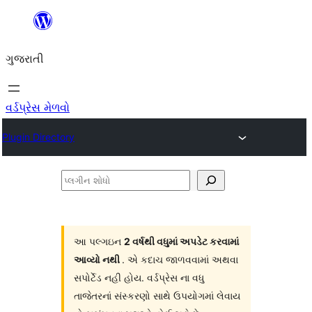
કંટેન્ટ(લખાણ)
પર
ગુજરાતી
જાઓ
વર્ડપ્રેસ મેળવો
Plugin Directory
પ્લગીન
શોધો
આ પલ્ગઇન
2 વર્ષથી વધુમાં અપડેટ કરવામાં
આવ્યો નથી
. એ કદાચ જાળવવામાં અથવા
સપોર્ટેડ નહી હોય. વર્ડપ્રેસ ના વધુ
તાજેતરનાં સંસ્કરણો સાથે ઉપયોગમાં લેવાય