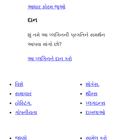
આધાર ફોરમ જુઓ
દાન
શું તમે આ પ્લગિનની પ્રગતિને સમર્થન
આપવા માંગો છો?
આ પ્લગિનને દાન કરો
વિશે
શોકેસ.
સમાચાર
થીમ્સ
હોસ્ટિંગ.
પ્લગઇન્સ
ગોપનીયતા
દાખલાઓ
જાણો
સામેલ કરો