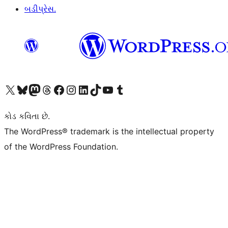
બડીપ્રેસ.
અમારા X (અગાઉ ટ્વિટર) એકાઉન્ટની મુલાકાત લો
અમારા Bluesky એકાઉન્ટની મુલાકાત લો
અમારા માસ્ટોડોન એકાઉન્ટની મુલાકાત લો
અમારા Threads એકાઉન્ટની મુલાકાત લો
અમારા ફેસબુક પેજની મુલાકાત લો
અમારા ઇન્સ્ટાગ્રામ એકાઉન્ટની મુલાકાત લો
અમારા LinkedIn એકાઉન્ટની મુલાકાત લો
અમારા TikTok એકાઉન્ટની મુલાકાત લો
અમારી YouTube ચેનલની મુલાકાત લો
અમારા Tumblr એકાઉન્ટની મુલાકાત લો
કોડ કવિતા છે.
The WordPress® trademark is the intellectual property
of the WordPress Foundation.