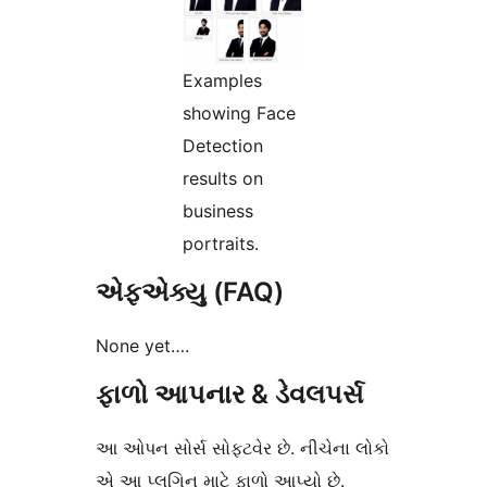
Examples
showing Face
Detection
results on
business
portraits.
એફએક્યુ (FAQ)
None yet….
ફાળો આપનાર & ડેવલપર્સ
આ ઓપન સોર્સ સોફ્ટવેર છે. નીચેના લોકો
એ આ પ્લગિન માટે ફાળો આપ્યો છે.