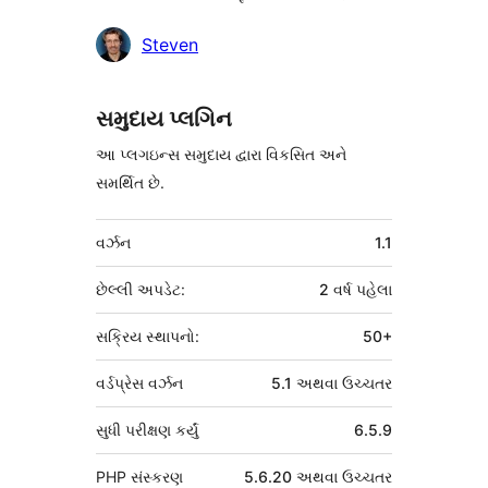
ફાળો
Steven
આપનારા
સમુદાય પ્લગિન
આ પ્લગઇન્સ સમુદાય દ્વારા વિકસિત અને
સમર્થિત છે.
મેટા
વર્ઝન
1.1
છેલ્લી અપડેટ:
2 વર્ષ
પહેલા
સક્રિય સ્થાપનો:
50+
વર્ડપ્રેસ વર્ઝન
5.1 અથવા ઉચ્ચતર
સુધી પરીક્ષણ કર્યું
6.5.9
PHP સંસ્કરણ
5.6.20 અથવા ઉચ્ચતર