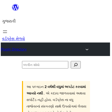
કંટેન્ટ(લખાણ)
પર
ગુજરાતી
જાઓ
વર્ડપ્રેસ મેળવો
Plugin Directory
પ્લગીન
શોધો
આ પલ્ગઇન
2 વર્ષથી વધુમાં અપડેટ કરવામાં
આવ્યો નથી
. એ કદાચ જાળવવામાં અથવા
સપોર્ટેડ નહી હોય. વર્ડપ્રેસ ના વધુ
તાજેતરનાં સંસ્કરણો સાથે ઉપયોગમાં લેવાય