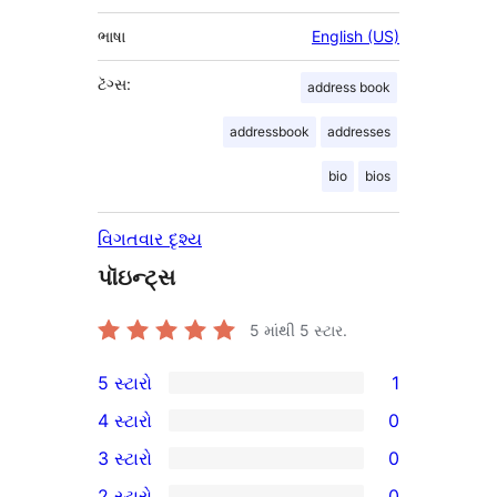
ભાષા
English (US)
ટૅગ્સ:
address book
addressbook
addresses
bio
bios
વિગતવાર દૃશ્ય
પૉઇન્ટ્સ
5 માંથી
5
સ્ટાર.
5 સ્ટારો
1
1
4 સ્ટારો
0
5-
0
3 સ્ટારો
0
સ્ટાર
4-
0
2 સ્ટારો
0