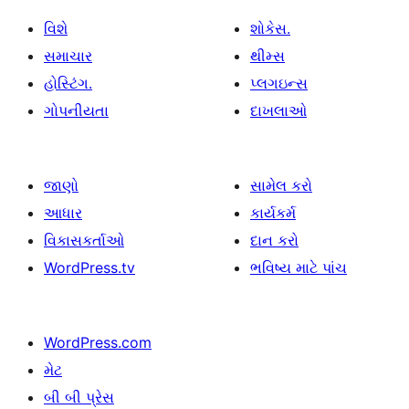
વિશે
શોકેસ.
સમાચાર
થીમ્સ
હોસ્ટિંગ.
પ્લગઇન્સ
ગોપનીયતા
દાખલાઓ
જાણો
સામેલ કરો
આધાર
કાર્યકર્મ
વિકાસકર્તાઓ
દાન કરો
WordPress.tv
ભવિષ્ય માટે પાંચ
WordPress.com
મેટ
બી બી પ્રેસ