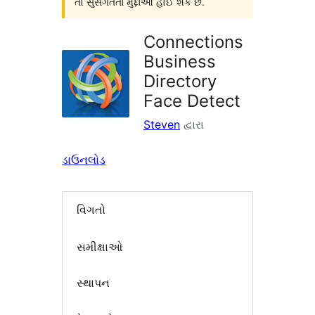
તો સુસંગતતા મુદ્દાઓ હોઈ શકે છે.
Connections
Business
Directory
Face Detect
Steven
દ્વારા
ડાઉનલોડ
વિગતો
સમીક્ષાઓ
સ્થાપન