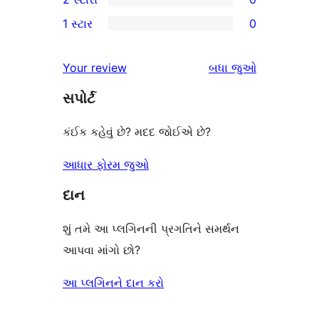
સમીક્ષા
સ્ટાર
3-
0
1 સ્ટાર
0
સમીક્ષાઓ
સ્ટાર
2-
0
સમીક્ષાઓ
સ્ટાર
1-
સમીક્ષાઓ
Your review
બધા
જુઓ
સમીક્ષાઓ
સ્ટાર
સપોર્ટ
સમીક્ષાઓ
કંઈક કહેવું છે? મદદ જોઈએ છે?
આધાર ફોરમ જુઓ
દાન
શું તમે આ પ્લગિનની પ્રગતિને સમર્થન
આપવા માંગો છો?
આ પ્લગિનને દાન કરો