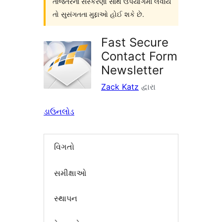
તાજેતરનાં સંસ્કરણો સાથે ઉપયોગમાં લેવાય
તો સુસંગતતા મુદ્દાઓ હોઈ શકે છે.
Fast Secure
Contact Form
Newsletter
Zack Katz
દ્વારા
ડાઉનલોડ
વિગતો
સમીક્ષાઓ
સ્થાપન