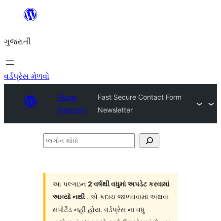
કંટેન્ટ(લખાણ)
પર
ગુજરાતી
જાઓ
વર્ડપ્રેસ મેળવો
Plugin
Fast Secure Contact Form
Directory
Newsletter
પ્લગીન
શોધો
આ પલ્ગઇન
2 વર્ષથી વધુમાં અપડેટ કરવામાં
આવ્યો નથી
. એ કદાચ જાળવવામાં અથવા
સપોર્ટેડ નહી હોય. વર્ડપ્રેસ ના વધુ