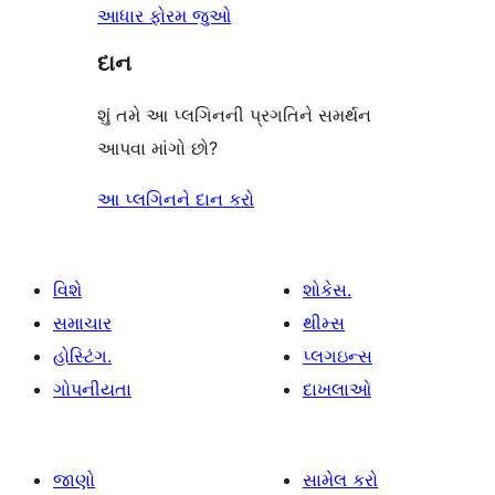
આધાર ફોરમ જુઓ
દાન
શું તમે આ પ્લગિનની પ્રગતિને સમર્થન
આપવા માંગો છો?
આ પ્લગિનને દાન કરો
વિશે
શોકેસ.
સમાચાર
થીમ્સ
હોસ્ટિંગ.
પ્લગઇન્સ
ગોપનીયતા
દાખલાઓ
જાણો
સામેલ કરો