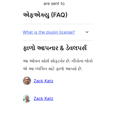
are sent to
એફએક્યુ (FAQ)
What is the plugin license?
ફાળો આપનાર & ડેવલપર્સ
આ ઓપન સોર્સ સોફ્ટવેર છે. નીચેના લોકો
એ આ પ્લગિન માટે ફાળો આપ્યો છે.
ફાળો
Zack Katz
આપનારા
Zack Katz