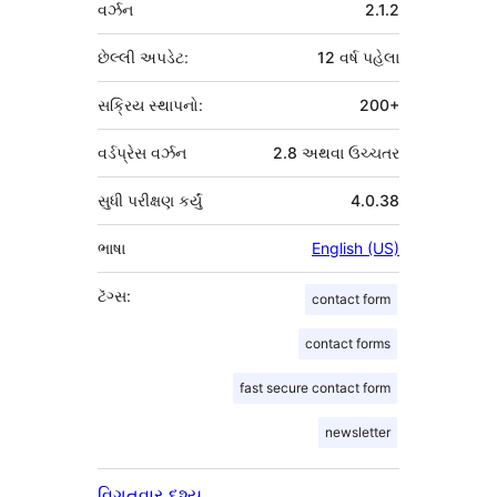
મેટા
વર્ઝન
2.1.2
છેલ્લી અપડેટ:
12 વર્ષ
પહેલા
સક્રિય સ્થાપનો:
200+
વર્ડપ્રેસ વર્ઝન
2.8 અથવા ઉચ્ચતર
સુધી પરીક્ષણ કર્યું
4.0.38
ભાષા
English (US)
ટૅગ્સ:
contact form
contact forms
fast secure contact form
newsletter
વિગતવાર દૃશ્ય