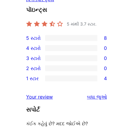
પૉઇન્ટ્સ
5 માંથી
3.7
સ્ટાર.
5 સ્ટારો
8
8
4 સ્ટારો
0
5-
0
3 સ્ટારો
0
સ્ટાર
4-
0
2 સ્ટારો
0
સમીક્ષાઓ
સ્ટાર
3-
0
1 સ્ટાર
4
સમીક્ષાઓ
સ્ટાર
2-
4
સમીક્ષાઓ
સ્ટાર
1-
સમીક્ષાઓ
Your review
બધા
જુઓ
સમીક્ષાઓ
સ્ટાર
સપોર્ટ
સમીક્ષાઓ
કંઈક કહેવું છે? મદદ જોઈએ છે?