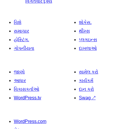
વિગતવાર દૃશ્ય
વિશે
શોકેસ.
સમાચાર
થીમ્સ
હોસ્ટિંગ.
પ્લગઇન્સ
ગોપનીયતા
દાખલાઓ
જાણો
સામેલ કરો
આધાર
કાર્યકર્મ
વિકાસકર્તાઓ
દાન કરો
WordPress.tv
Swag
↗
WordPress.com