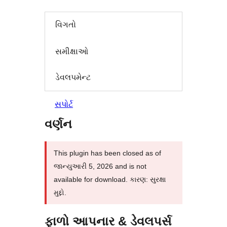
વિગતો
સમીક્ષાઓ
ડેવલપમેન્ટ
સપોર્ટ
વર્ણન
This plugin has been closed as of
જાન્યુઆરી 5, 2026 and is not
available for download. કારણ: સુરક્ષા
મુદ્દો.
ફાળો આપનાર & ડેવલપર્સ