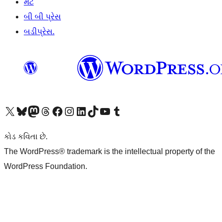
મેટ
બી બી પ્રેસ
બડીપ્રેસ.
અમારા X (અગાઉ ટ્વિટર) એકાઉન્ટની મુલાકાત લો
અમારા Bluesky એકાઉન્ટની મુલાકાત લો
અમારા માસ્ટોડોન એકાઉન્ટની મુલાકાત લો
અમારા Threads એકાઉન્ટની મુલાકાત લો
અમારા ફેસબુક પેજની મુલાકાત લો
અમારા ઇન્સ્ટાગ્રામ એકાઉન્ટની મુલાકાત લો
અમારા LinkedIn એકાઉન્ટની મુલાકાત લો
અમારા TikTok એકાઉન્ટની મુલાકાત લો
અમારી YouTube ચેનલની મુલાકાત લો
અમારા Tumblr એકાઉન્ટની મુલાકાત લો
કોડ કવિતા છે.
The WordPress® trademark is the intellectual property of the
WordPress Foundation.