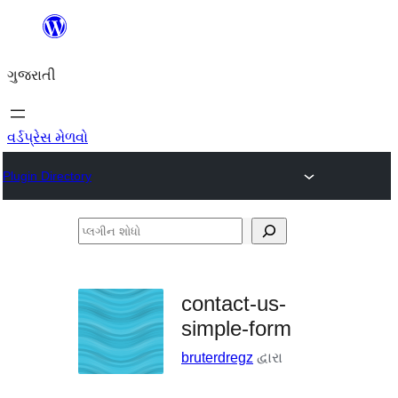
કંટેન્ટ(લખાણ)
પર
ગુજરાતી
જાઓ
વર્ડપ્રેસ મેળવો
Plugin Directory
પ્લગીન
શોધો
contact-us-
simple-form
bruterdregz
દ્વારા