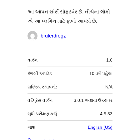
આ ઓપન સોર્સ સોફ્ટવેર છે. નીચેના લોકો
એ આ પ્લગિન માટે ફાળો આપ્યો છે.
ફાળો
bruterdregz
આપનારા
મેટા
વર્ઝન
1.0
છેલ્લી અપડેટ:
10 વર્ષ
પહેલા
સક્રિય સ્થાપનો:
N/A
વર્ડપ્રેસ વર્ઝન
3.0.1 અથવા ઉચ્ચતર
સુધી પરીક્ષણ કર્યું
4.5.33
ભાષા
English (US)