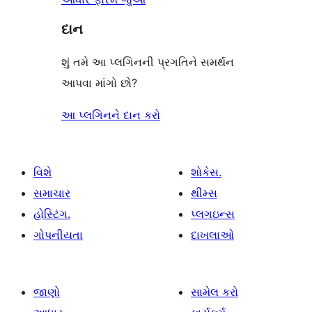
દાન
શું તમે આ પ્લગિનની પ્રગતિને સમર્થન
આપવા માંગો છો?
આ પ્લગિનને દાન કરો
વિશે
શોકેસ.
સમાચાર
થીમ્સ
હોસ્ટિંગ.
પ્લગઇન્સ
ગોપનીયતા
દાખલાઓ
જાણો
સામેલ કરો