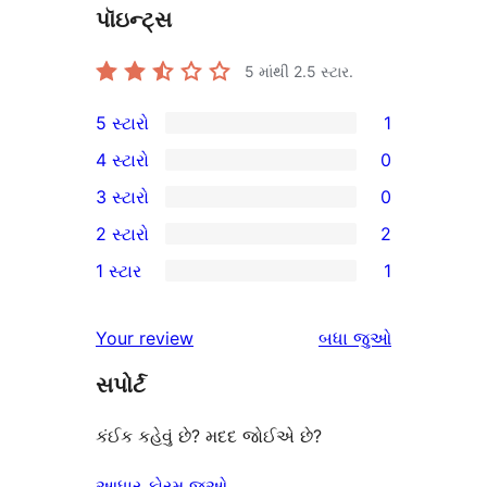
પૉઇન્ટ્સ
5 માંથી
2.5
સ્ટાર.
5 સ્ટારો
1
1
4 સ્ટારો
0
5-
0
3 સ્ટારો
0
સ્ટાર
4-
0
2 સ્ટારો
2
સમીક્ષા
સ્ટાર
3-
2
1 સ્ટાર
1
સમીક્ષાઓ
સ્ટાર
2-
1
સમીક્ષાઓ
સ્ટાર
1-
સમીક્ષાઓ
Your review
બધા
જુઓ
સમીક્ષાઓ
સ્ટાર
સપોર્ટ
સમીક્ષા
કંઈક કહેવું છે? મદદ જોઈએ છે?
આધાર ફોરમ જુઓ