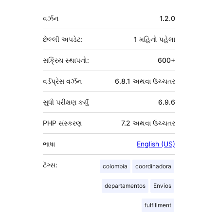
મેટા
વર્ઝન
1.2.0
છેલ્લી અપડેટ:
1 મહિનો
પહેલા
સક્રિય સ્થાપનો:
600+
વર્ડપ્રેસ વર્ઝન
6.8.1 અથવા ઉચ્ચતર
સુધી પરીક્ષણ કર્યું
6.9.6
PHP સંસ્કરણ
7.2 અથવા ઉચ્ચતર
ભાષા
English (US)
ટૅગ્સ:
colombia
coordinadora
departamentos
Envios
fulfillment