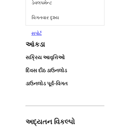
ડેવલપમેન્ટ
વિગતવાર દૃશ્ય
સપોર્ટ
આંકડા
સક્રિય આવૃત્તિઓ
દિવસ દીઠ ડાઉનલોડ
ડાઉનલોડ પૂર્વ-વિગત
અદ્યતન વિકલ્પો