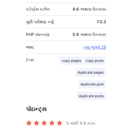
વર્ડપ્રેસ વર્ઝન
4.6 અથવા ઉચ્ચતર
સુધી પરીક્ષણ કર્યું
7.0.3
PHP સંસ્કરણ
5.6 અથવા ઉચ્ચતર
ભાષા:
બધા જુઓ 29
ટૅગ્સ:
copy pages
copy posts
duplicate pages
duplicate post
duplicate posts
પૉઇન્ટ્સ
5 માંથી
4.9
સ્ટાર.