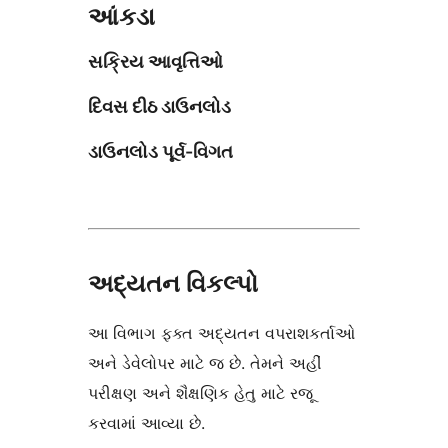
આંકડા
સક્રિય આવૃત્તિઓ
દિવસ દીઠ ડાઉનલોડ
ડાઉનલોડ પૂર્વ-વિગત
અદ્યતન વિકલ્પો
આ વિભાગ ફક્ત અદ્યતન વપરાશકર્તાઓ
અને ડેવેલોપર માટે જ છે. તેમને અહીં
પરીક્ષણ અને શૈક્ષણિક હેતુ માટે રજૂ
કરવામાં આવ્યા છે.