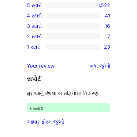
5 સ્ટારો
1,522
1
4 સ્ટારો
41
5-
41
3 સ્ટારો
16
સ્ટાર
4-
16
2 સ્ટારો
7
સમીક્ષાઓ
સ્ટાર
3-
7
1 સ્ટાર
23
સમીક્ષાઓ
સ્ટાર
2-
23
સમીક્ષાઓ
સ્ટાર
1-
સમીક્ષાઓ
Your review
બધા
જુઓ
સમીક્ષાઓ
સ્ટાર
સપોર્ટ
સમીક્ષાઓ
મુદ્દાઓનું છેલ્લા બે મહિનામાં નિવારણ:
3 માંથી 3
આધાર ફોરમ જુઓ