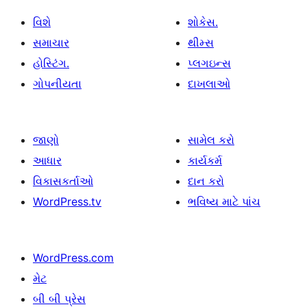
વિશે
શોકેસ.
સમાચાર
થીમ્સ
હોસ્ટિંગ.
પ્લગઇન્સ
ગોપનીયતા
દાખલાઓ
જાણો
સામેલ કરો
આધાર
કાર્યકર્મ
વિકાસકર્તાઓ
દાન કરો
WordPress.tv
ભવિષ્ય માટે પાંચ
WordPress.com
મેટ
બી બી પ્રેસ