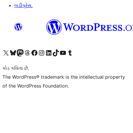
બડીપ્રેસ.
અમારા X (અગાઉ ટ્વિટર) એકાઉન્ટની મુલાકાત લો
અમારા Bluesky એકાઉન્ટની મુલાકાત લો
અમારા માસ્ટોડોન એકાઉન્ટની મુલાકાત લો
અમારા Threads એકાઉન્ટની મુલાકાત લો
અમારા ફેસબુક પેજની મુલાકાત લો
અમારા ઇન્સ્ટાગ્રામ એકાઉન્ટની મુલાકાત લો
અમારા LinkedIn એકાઉન્ટની મુલાકાત લો
અમારા TikTok એકાઉન્ટની મુલાકાત લો
અમારી YouTube ચેનલની મુલાકાત લો
અમારા Tumblr એકાઉન્ટની મુલાકાત લો
કોડ કવિતા છે.
The WordPress® trademark is the intellectual property
of the WordPress Foundation.