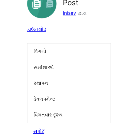
Post
Inisev
દ્વારા
ડાઉનલોડ
વિગતો
સમીક્ષાઓ
સ્થાપન
ડેવલપમેન્ટ
વિગતવાર દૃશ્ય
સપોર્ટ