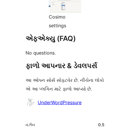
Cosimo
settings
એફએક્યુ (FAQ)
No questions.
ફાળો આપનાર & ડેવલપર્સ
આ ઓપન સોર્સ સોફ્ટવેર છે. નીચેના લોકો
એ આ પ્લગિન માટે ફાળો આપ્યો છે.
ફાળો
UnderWordPressure
આપનારા
મેટા
વર્ઝન
0.5