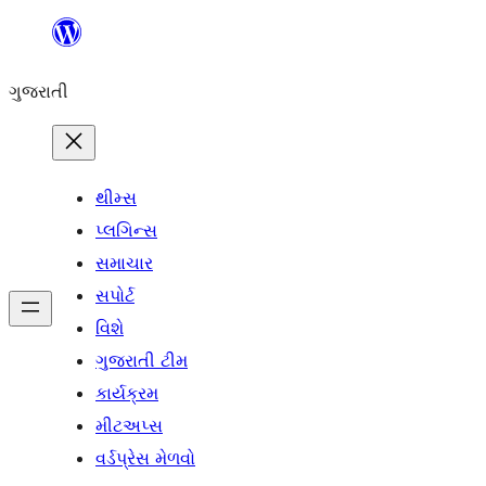
કંટેન્ટ(લખાણ)
પર
ગુજરાતી
જાઓ
થીમ્સ
પ્લગિન્સ
સમાચાર
સપોર્ટ
વિશે
ગુજરાતી ટીમ
કાર્યક્રમ
મીટઅપ્સ
વર્ડપ્રેસ મેળવો