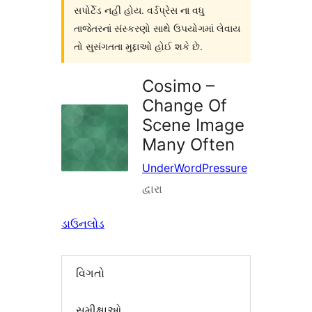
સપોર્ટેડ નહી હોય. વર્ડપ્રેસ ના વધુ
તાજેતરનાં સંસ્કરણો સાથે ઉપયોગમાં લેવાય
તો સુસંગતતા મુદ્દાઓ હોઈ શકે છે.
Cosimo –
Change Of
Scene Image
Many Often
UnderWordPressure
દ્વારા
ડાઉનલોડ
વિગતો
સમીક્ષાઓ