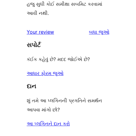
હજુ સુધી કોઈ સમીક્ષા સબમિટ કરવામાં
આવી નથી.
સમીક્ષાઓ
Your review
બધા
જુઓ
સપોર્ટ
કંઈક કહેવું છે? મદદ જોઈએ છે?
આધાર ફોરમ જુઓ
દાન
શું તમે આ પ્લગિનની પ્રગતિને સમર્થન
આપવા માંગો છો?
આ પ્લગિનને દાન કરો