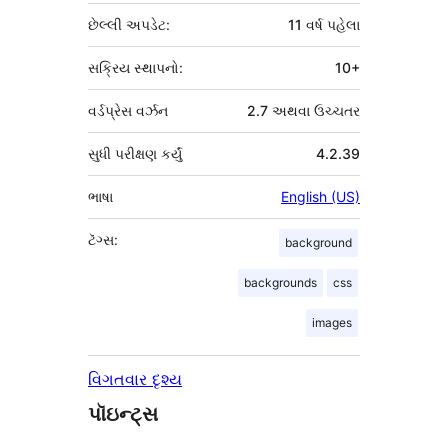
છેલ્લી અપડેટ:
11 વર્ષ
પહેલા
સક્રિય સ્થાપનો:
10+
વર્ડપ્રેસ વર્ઝન
2.7 અથવા ઉચ્ચતર
સુધી પરીક્ષણ કર્યું
4.2.39
ભાષા
English (US)
ટૅગ્સ:
background
backgrounds
css
images
વિગતવાર દૃશ્ય
પૉઇન્ટ્સ