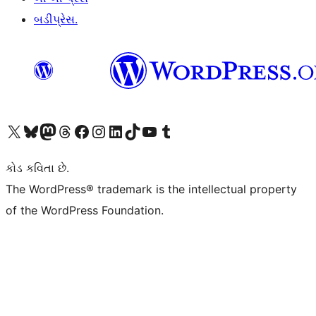
બડીપ્રેસ.
અમારા X (અગાઉ ટ્વિટર) એકાઉન્ટની મુલાકાત લો
અમારા Bluesky એકાઉન્ટની મુલાકાત લો
અમારા માસ્ટોડોન એકાઉન્ટની મુલાકાત લો
અમારા Threads એકાઉન્ટની મુલાકાત લો
અમારા ફેસબુક પેજની મુલાકાત લો
અમારા ઇન્સ્ટાગ્રામ એકાઉન્ટની મુલાકાત લો
અમારા LinkedIn એકાઉન્ટની મુલાકાત લો
અમારા TikTok એકાઉન્ટની મુલાકાત લો
અમારી YouTube ચેનલની મુલાકાત લો
અમારા Tumblr એકાઉન્ટની મુલાકાત લો
કોડ કવિતા છે.
The WordPress® trademark is the intellectual property
of the WordPress Foundation.