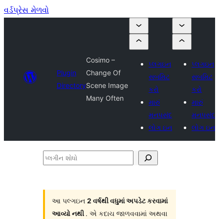
વર્ડપ્રેસ મેળવો
Cosimo –
પ્લગઇન
પ્લગઇન
Plugin
Change Of
સબમિટ
સબમિટ
Directory
Scene Image
કરો
કરો
Many Often
મારું
મારું
મનપસંદ
મનપસંદ
લોગ ઇન
લોગ ઇન
પ્લગીન
શોધો
આ પલ્ગઇન
2 વર્ષથી વધુમાં અપડેટ કરવામાં
આવ્યો નથી
. એ કદાચ જાળવવામાં અથવા