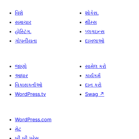
વિશે
શોકેસ.
સમાચાર
થીમ્સ
હોસ્ટિંગ.
પ્લગઇન્સ
ગોપનીયતા
દાખલાઓ
જાણો
સામેલ કરો
આધાર
કાર્યકર્મ
વિકાસકર્તાઓ
દાન કરો
WordPress.tv
Swag
↗
WordPress.com
મેટ
બી બી પ્રેસ