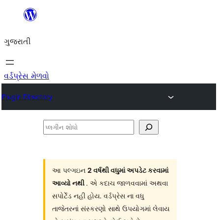
કંટેન્ટ(લખાણ)
પર
ગુજરાતી
જાઓ
વર્ડપ્રેસ મેળવો
Plugin Directory
પ્લગીન
શોધો
આ પલ્ગઇન
2 વર્ષથી વધુમાં અપડેટ કરવામાં
આવ્યો નથી
. એ કદાચ જાળવવામાં અથવા
સપોર્ટેડ નહી હોય. વર્ડપ્રેસ ના વધુ
તાજેતરનાં સંસ્કરણો સાથે ઉપયોગમાં લેવાય