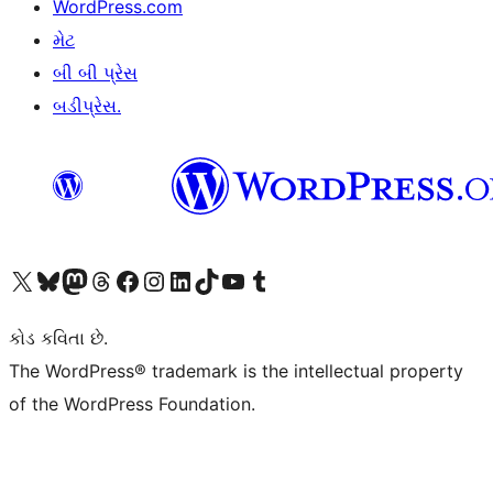
WordPress.com
મેટ
બી બી પ્રેસ
બડીપ્રેસ.
અમારા X (અગાઉ ટ્વિટર) એકાઉન્ટની મુલાકાત લો
અમારા Bluesky એકાઉન્ટની મુલાકાત લો
અમારા માસ્ટોડોન એકાઉન્ટની મુલાકાત લો
અમારા Threads એકાઉન્ટની મુલાકાત લો
અમારા ફેસબુક પેજની મુલાકાત લો
અમારા ઇન્સ્ટાગ્રામ એકાઉન્ટની મુલાકાત લો
અમારા LinkedIn એકાઉન્ટની મુલાકાત લો
અમારા TikTok એકાઉન્ટની મુલાકાત લો
અમારી YouTube ચેનલની મુલાકાત લો
અમારા Tumblr એકાઉન્ટની મુલાકાત લો
કોડ કવિતા છે.
The WordPress® trademark is the intellectual property
of the WordPress Foundation.