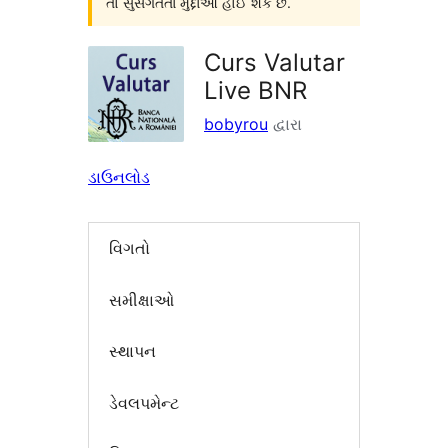
તો સુસંગતતા મુદ્દાઓ હોઈ શકે છે.
Curs Valutar
Live BNR
bobyrou
દ્વારા
ડાઉનલોડ
વિગતો
સમીક્ષાઓ
સ્થાપન
ડેવલપમેન્ટ