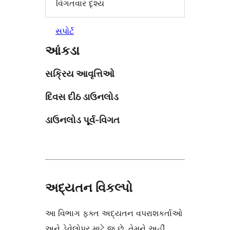
વિગતવાર દૃશ્ય
સપોર્ટ
આંકડા
સક્રિય આવૃત્તિઓ
દિવસ દીઠ ડાઉનલોડ
ડાઉનલોડ પૂર્વ-વિગત
અદ્યતન વિકલ્પો
આ વિભાગ ફક્ત અદ્યતન વપરાશકર્તાઓ
અને ડેવેલોપર માટે જ છે. તેમને અહીં