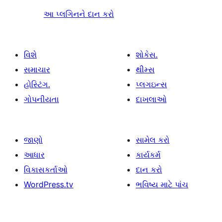
આ પ્લગિનને દાન કરો
વિશે
શોકેસ.
સમાચાર
થીમ્સ
હોસ્ટિંગ.
પ્લગઇન્સ
ગોપનીયતા
દાખલાઓ
જાણો
સામેલ કરો
આધાર
કાર્યકર્મ
વિકાસકર્તાઓ
દાન કરો
WordPress.tv
ભવિષ્ય માટે પાંચ