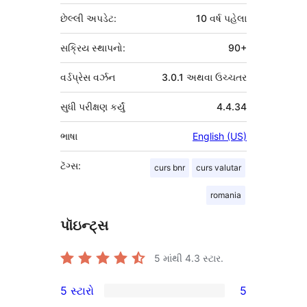
છેલ્લી અપડેટ:
10 વર્ષ
પહેલા
સક્રિય સ્થાપનો:
90+
વર્ડપ્રેસ વર્ઝન
3.0.1 અથવા ઉચ્ચતર
સુધી પરીક્ષણ કર્યું
4.4.34
ભાષા
English (US)
ટૅગ્સ:
curs bnr
curs valutar
romania
પૉઇન્ટ્સ
5 માંથી
4.3
સ્ટાર.
5 સ્ટારો
5
5