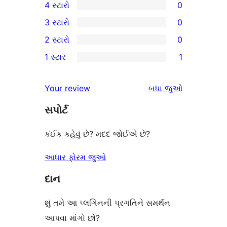
4 સ્ટારો
0
5-
0
3 સ્ટારો
0
સ્ટાર
4-
0
2 સ્ટારો
0
સમીક્ષાઓ
સ્ટાર
3-
0
1 સ્ટાર
1
સમીક્ષાઓ
સ્ટાર
2-
1
સમીક્ષાઓ
સ્ટાર
1-
સમીક્ષાઓ
Your review
બધા
જુઓ
સમીક્ષાઓ
સ્ટાર
સપોર્ટ
સમીક્ષા
કંઈક કહેવું છે? મદદ જોઈએ છે?
આધાર ફોરમ જુઓ
દાન
શું તમે આ પ્લગિનની પ્રગતિને સમર્થન
આપવા માંગો છો?