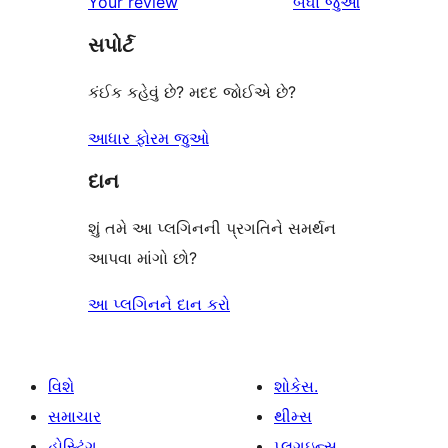
સમીક્ષાઓ
Your review
બધા
જુઓ
સમીક્ષાઓ
સ્ટાર
સપોર્ટ
સમીક્ષાઓ
કંઈક કહેવું છે? મદદ જોઈએ છે?
આધાર ફોરમ જુઓ
દાન
શું તમે આ પ્લગિનની પ્રગતિને સમર્થન
આપવા માંગો છો?
આ પ્લગિનને દાન કરો
વિશે
શોકેસ.
સમાચાર
થીમ્સ
હોસ્ટિંગ.
પ્લગઇન્સ