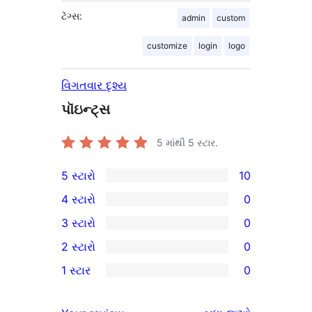
ટૅગ્સ:
admin
custom
customize
login
logo
વિગતવાર દૃશ્ય
પૉઇન્ટ્સ
5 માંથી
5
સ્ટાર.
5 સ્ટારો
10
10
4 સ્ટારો
0
5-
0
3 સ્ટારો
0
સ્ટાર
4-
0
2 સ્ટારો
0
સમીક્ષાઓ
સ્ટાર
3-
0
1 સ્ટાર
0
સમીક્ષાઓ
સ્ટાર
2-
0
સમીક્ષાઓ
સ્ટાર
1-