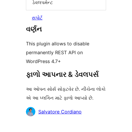
ડેવલપમેન્ટ
સપોર્ટ
વર્ણન
This plugin allows to disable
permanently REST API on
WordPress 4.7+
ફાળો આપનાર & ડેવલપર્સ
આ ઓપન સોર્સ સોફ્ટવેર છે. નીચેના લોકો
એ આ પ્લગિન માટે ફાળો આપ્યો છે.
ફાળો
Salvatore Cordiano
આપનારા
મેટા