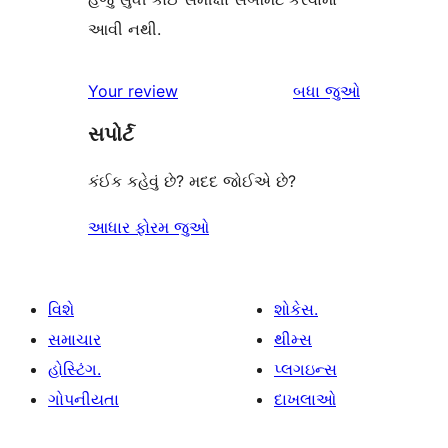
આવી નથી.
સમીક્ષાઓ
Your review
બધા
જુઓ
સપોર્ટ
કંઈક કહેવું છે? મદદ જોઈએ છે?
આધાર ફોરમ જુઓ
વિશે
શોકેસ.
સમાચાર
થીમ્સ
હોસ્ટિંગ.
પ્લગઇન્સ
ગોપનીયતા
દાખલાઓ