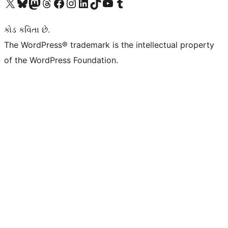
અમારા X (અગાઉ ટ્વિટર) એકાઉન્ટની મુલાકાત લો
અમારા Bluesky એકાઉન્ટની મુલાકાત લો
અમારા માસ્ટોડોન એકાઉન્ટની મુલાકાત લો
અમારા Threads એકાઉન્ટની મુલાકાત લો
અમારા ફેસબુક પેજની મુલાકાત લો
અમારા ઇન્સ્ટાગ્રામ એકાઉન્ટની મુલાકાત લો
અમારા LinkedIn એકાઉન્ટની મુલાકાત લો
અમારા TikTok એકાઉન્ટની મુલાકાત લો
અમારી YouTube ચેનલની મુલાકાત લો
અમારા Tumblr એકાઉન્ટની મુલાકાત લો
કોડ કવિતા છે.
The WordPress® trademark is the intellectual property
of the WordPress Foundation.