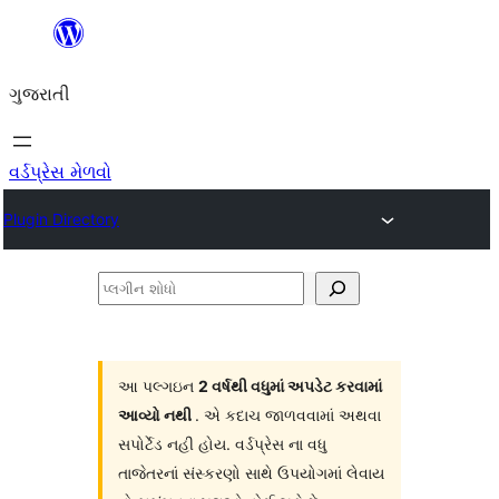
કંટેન્ટ(લખાણ)
પર
ગુજરાતી
જાઓ
વર્ડપ્રેસ મેળવો
Plugin Directory
પ્લગીન
શોધો
આ પલ્ગઇન
2 વર્ષથી વધુમાં અપડેટ કરવામાં
આવ્યો નથી
. એ કદાચ જાળવવામાં અથવા
સપોર્ટેડ નહી હોય. વર્ડપ્રેસ ના વધુ
તાજેતરનાં સંસ્કરણો સાથે ઉપયોગમાં લેવાય