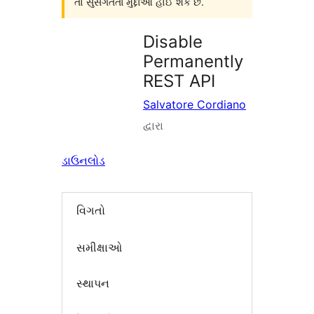
તો સુસંગતતા મુદ્દાઓ હોઈ શકે છે.
Disable
Permanently
REST API
Salvatore Cordiano
દ્વારા
ડાઉનલોડ
વિગતો
સમીક્ષાઓ
સ્થાપન