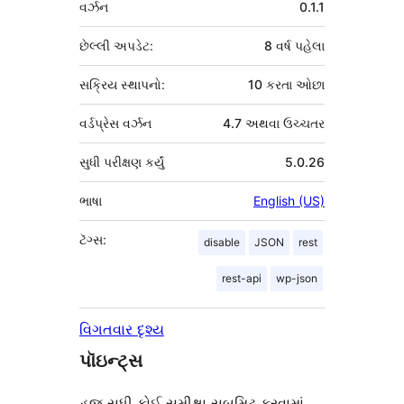
વર્ઝન
0.1.1
છેલ્લી અપડેટ:
8 વર્ષ
પહેલા
સક્રિય સ્થાપનો:
10 કરતા ઓછા
વર્ડપ્રેસ વર્ઝન
4.7 અથવા ઉચ્ચતર
સુધી પરીક્ષણ કર્યું
5.0.26
ભાષા
English (US)
ટૅગ્સ:
disable
JSON
rest
rest-api
wp-json
વિગતવાર દૃશ્ય
પૉઇન્ટ્સ
હજુ સુધી કોઈ સમીક્ષા સબમિટ કરવામાં