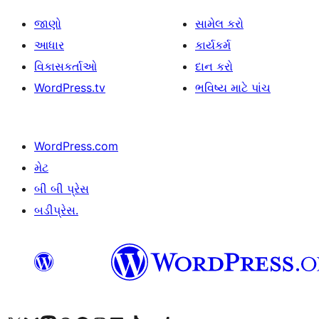
જાણો
સામેલ કરો
આધાર
કાર્યકર્મ
વિકાસકર્તાઓ
દાન કરો
WordPress.tv
ભવિષ્ય માટે પાંચ
WordPress.com
મેટ
બી બી પ્રેસ
બડીપ્રેસ.