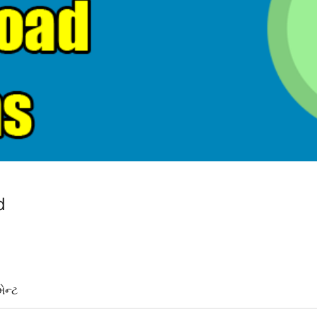
d
ેન્ટ