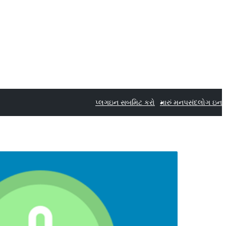
પ્લગઇન સબમિટ કરો
મારું મનપસંદ
લોગ ઇન