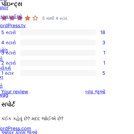
પૉઇન્ટ્સ
ધાર
િકાસકર્તાઓ
5 માંથી
4
સ્ટાર.
ordPress.tv
5 સ્ટારો
18
18
4 સ્ટારો
3
5-
3
ામેલ
3 સ્ટારો
1
સ્ટાર
4-
1
રો
2 સ્ટારો
1
સમીક્ષાઓ
સ્ટાર
3-
1
ર્યકર્મ
1 સ્ટાર
5
સમીક્ષાઓ
સ્ટાર
2-
ાન
5
સમીક્ષા
સ્ટાર
રો
1-
સમીક્ષાઓ
Your review
બધા
જુઓ
સમીક્ષા
wag
સ્ટાર
↗
સપોર્ટ
સમીક્ષાઓ
કંઈક કહેવું છે? મદદ જોઈએ છે?
ordPress.com
આધાર ફોરમ જુઓ