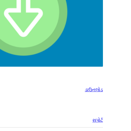
ડાઉનલોડ
સપોર્ટ