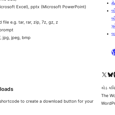
મે
Microsoft Excel), pptx (Microsoft PowerPoint)
બ
બ
le e.g. tar, rar, zip, 7z, gz, z
પ્
 prompt
બડ
, jpg, jpeg, bmp
અમારા X (અગાઉ ટ્વિટર) એકાઉન્ટની મુલાકાત લો
અમારા Bluesky એકાઉન્ટની મુલાકાત લો
અમારા માસ્
કોડ કવિ
loads
The Wo
shortcode to create a download button for your
WordPr