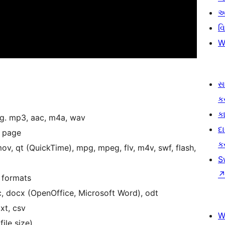
આ
વ
W
સ
ક
કા
.g. mp3, aac, m4a, wav
દ
g page
ક
ov, qt (QuickTime), mpg, mpeg, flv, m4v, swf, flash,
S
e formats
c, docx (OpenOffice, Microsoft Word), odt
xt, csv
W
ile size)