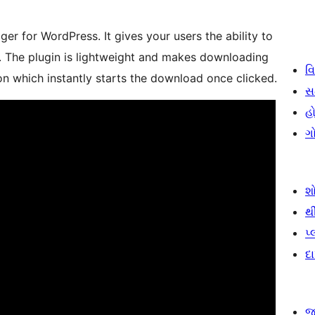
r for WordPress. It gives your users the ability to
. The plugin is lightweight and makes downloading
વિ
on which instantly starts the download once clicked.
સ
હો
ગ
શ
થ
પ
દ
જ