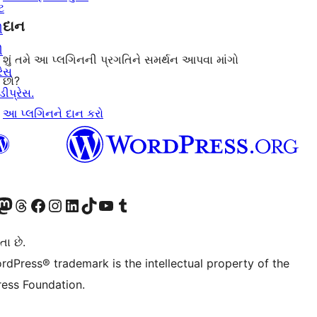
ટ
દાન
ી
ી
શું તમે આ પ્લગિનની પ્રગતિને સમર્થન આપવા માંગો
રેસ
છો?
ીપ્રેસ.
આ પ્લગિનને દાન કરો
ટોડોન એકાઉન્ટની મુલાકાત લો
અમારા Threads એકાઉન્ટની મુલાકાત લો
અમારા ફેસબુક પેજની મુલાકાત લો
અમારા ઇન્સ્ટાગ્રામ એકાઉન્ટની મુલાકાત લો
અમારા LinkedIn એકાઉન્ટની મુલાકાત લો
અમારા TikTok એકાઉન્ટની મુલાકાત લો
અમારી YouTube ચેનલની મુલાકાત લો
અમારા Tumblr એકાઉન્ટની મુલાકાત લો
તા છે.
rdPress® trademark is the intellectual property of the
ess Foundation.