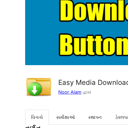
Easy Media Downloa
Noor Alam
દ્વારા
વિગતો
સમીક્ષાઓ
સ્થાપન
ડેવલપમ