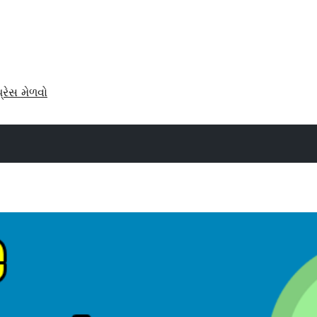
પ્રેસ મેળવો