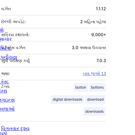
મેટા
વર્ઝન
1.1.12
છેલ્લી અપડેટ:
2 મહિના
પહેલા
શે
સક્રિય સ્થાપનો:
9,000+
માચાર
સ્ટિંગ.
વર્ડપ્રેસ વર્ઝન
3.0 અથવા ઉચ્ચતર
ોપનીયતા
સુધી પરીક્ષણ કર્યું
7.0.3
ભાષા:
બધા જુઓ 13
ોકેસ.
ટૅગ્સ:
button
buttons
ીમ્સ
્લગઇન્સ
digital downloads
download
ાખલાઓ
downloads
વિગતવાર દૃશ્ય
ાણો