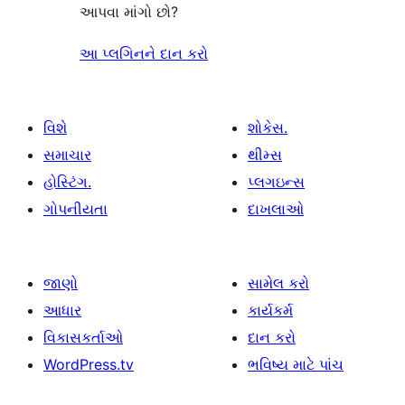
આપવા માંગો છો?
આ પ્લગિનને દાન કરો
વિશે
શોકેસ.
સમાચાર
થીમ્સ
હોસ્ટિંગ.
પ્લગઇન્સ
ગોપનીયતા
દાખલાઓ
જાણો
સામેલ કરો
આધાર
કાર્યકર્મ
વિકાસકર્તાઓ
દાન કરો
WordPress.tv
ભવિષ્ય માટે પાંચ