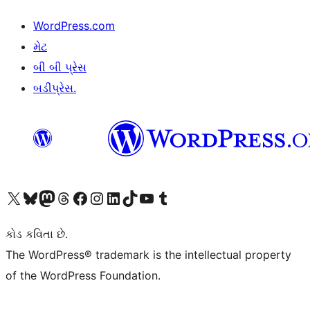
WordPress.com
મેટ
બી બી પ્રેસ
બડીપ્રેસ.
અમારા X (અગાઉ ટ્વિટર) એકાઉન્ટની મુલાકાત લો
અમારા Bluesky એકાઉન્ટની મુલાકાત લો
અમારા માસ્ટોડોન એકાઉન્ટની મુલાકાત લો
અમારા Threads એકાઉન્ટની મુલાકાત લો
અમારા ફેસબુક પેજની મુલાકાત લો
અમારા ઇન્સ્ટાગ્રામ એકાઉન્ટની મુલાકાત લો
અમારા LinkedIn એકાઉન્ટની મુલાકાત લો
અમારા TikTok એકાઉન્ટની મુલાકાત લો
અમારી YouTube ચેનલની મુલાકાત લો
અમારા Tumblr એકાઉન્ટની મુલાકાત લો
કોડ કવિતા છે.
The WordPress® trademark is the intellectual property
of the WordPress Foundation.