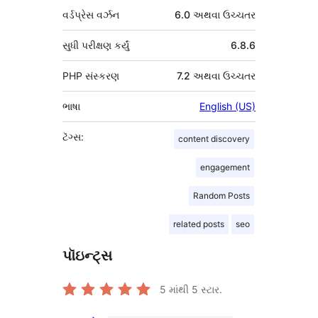
વર્ડપ્રેસ વર્ઝન
6.0 અથવા ઉચ્ચતર
સુધી પરીક્ષણ કર્યું
6.8.6
PHP સંસ્કરણ
7.2 અથવા ઉચ્ચતર
ભાષા
English (US)
ટૅગ્સ:
content discovery
engagement
Random Posts
related posts
seo
પૉઇન્ટ્સ
5 માંથી
5
સ્ટાર.