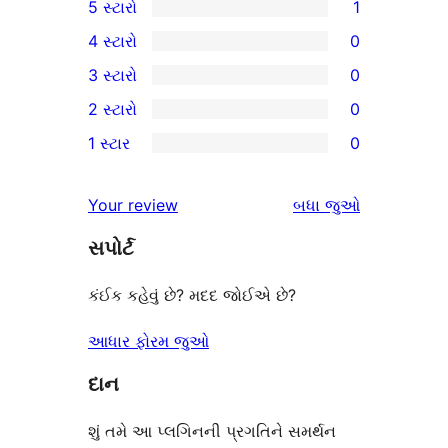
5 સ્ટારો
1
1
4 સ્ટારો
0
5-
0
3 સ્ટારો
0
સ્ટાર
4-
0
2 સ્ટારો
0
સમીક્ષા
સ્ટાર
3-
0
1 સ્ટાર
0
સમીક્ષાઓ
સ્ટાર
2-
0
સમીક્ષાઓ
સ્ટાર
1-
સમીક્ષાઓ
Your review
બધા
જુઓ
સમીક્ષાઓ
સ્ટાર
સપોર્ટ
સમીક્ષાઓ
કંઈક કહેવું છે? મદદ જોઈએ છે?
આધાર ફોરમ જુઓ
દાન
શું તમે આ પ્લગિનની પ્રગતિને સમર્થન