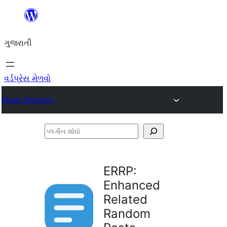
કંટેન્ટ(લખાણ)
પર
ગુજરાતી
જાઓ
વર્ડપ્રેસ મેળવો
Plugin Directory
પ્લગીન
શોધો
ERRP:
Enhanced
Related
Random