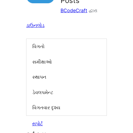
Posts
BCodeCraft
દ્વારા
ડાઉનલોડ
વિગતો
સમીક્ષાઓ
સ્થાપન
ડેવલપમેન્ટ
વિગતવાર દૃશ્ય
સપોર્ટ