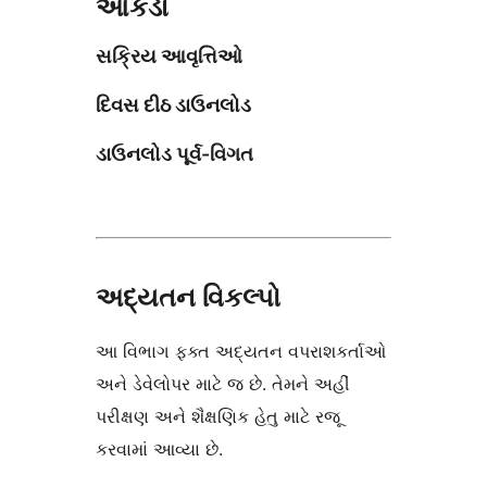
આંકડા
સક્રિય આવૃત્તિઓ
દિવસ દીઠ ડાઉનલોડ
ડાઉનલોડ પૂર્વ-વિગત
અદ્યતન વિકલ્પો
આ વિભાગ ફક્ત અદ્યતન વપરાશકર્તાઓ
અને ડેવેલોપર માટે જ છે. તેમને અહીં
પરીક્ષણ અને શૈક્ષણિક હેતુ માટે રજૂ
કરવામાં આવ્યા છે.