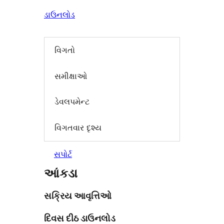
ડાઉનલોડ
વિગતો
સમીક્ષાઓ
ડેવલપમેન્ટ
વિગતવાર દૃશ્ય
સપોર્ટ
આંકડા
સક્રિય આવૃત્તિઓ
દિવસ દીઠ ડાઉનલોડ