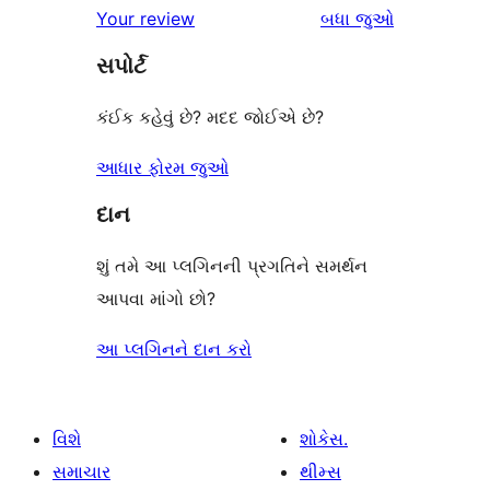
સમીક્ષાઓ
Your review
બધા
જુઓ
સમીક્ષાઓ
સ્ટાર
સપોર્ટ
સમીક્ષા
કંઈક કહેવું છે? મદદ જોઈએ છે?
આધાર ફોરમ જુઓ
દાન
શું તમે આ પ્લગિનની પ્રગતિને સમર્થન
આપવા માંગો છો?
આ પ્લગિનને દાન કરો
વિશે
શોકેસ.
સમાચાર
થીમ્સ