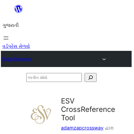
કંટેન્ટ(લખાણ)
પર
ગુજરાતી
જાઓ
વર્ડપ્રેસ મેળવો
Plugin Directory
પ્લગીન
શોધો
ESV
CrossReference
Tool
adamzapcrossway
દ્વારા