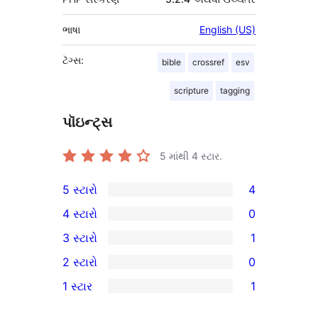
ભાષા
English (US)
ટૅગ્સ:
bible
crossref
esv
scripture
tagging
પૉઇન્ટ્સ
5 માંથી
4
સ્ટાર.
5 સ્ટારો
4
4
4 સ્ટારો
0
5-
0
3 સ્ટારો
1
સ્ટાર
4-
1
2 સ્ટારો
0
સમીક્ષાઓ
સ્ટાર
3-
0
1 સ્ટાર
1
સમીક્ષાઓ
સ્ટાર
2-
1
સમીક્ષા
સ્ટાર
1-