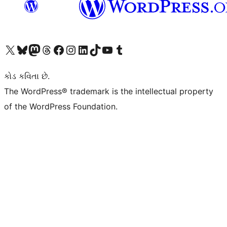
અમારા X (અગાઉ ટ્વિટર) એકાઉન્ટની મુલાકાત લો
અમારા Bluesky એકાઉન્ટની મુલાકાત લો
અમારા માસ્ટોડોન એકાઉન્ટની મુલાકાત લો
અમારા Threads એકાઉન્ટની મુલાકાત લો
અમારા ફેસબુક પેજની મુલાકાત લો
અમારા ઇન્સ્ટાગ્રામ એકાઉન્ટની મુલાકાત લો
અમારા LinkedIn એકાઉન્ટની મુલાકાત લો
અમારા TikTok એકાઉન્ટની મુલાકાત લો
અમારી YouTube ચેનલની મુલાકાત લો
અમારા Tumblr એકાઉન્ટની મુલાકાત લો
કોડ કવિતા છે.
The WordPress® trademark is the intellectual property
of the WordPress Foundation.