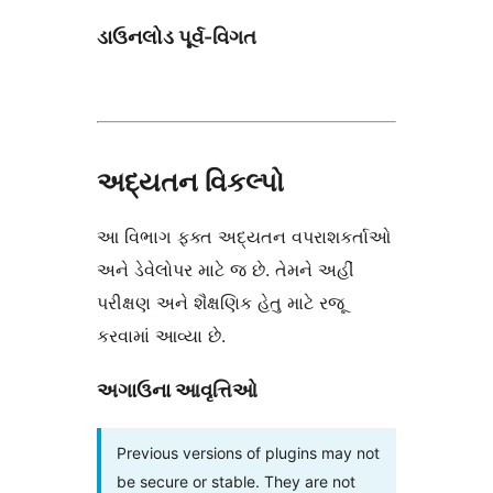
ડાઉનલોડ પૂર્વ-વિગત
અદ્યતન વિકલ્પો
આ વિભાગ ફક્ત અદ્યતન વપરાશકર્તાઓ
અને ડેવેલોપર માટે જ છે. તેમને અહીં
પરીક્ષણ અને શૈક્ષણિક હેતુ માટે રજૂ
કરવામાં આવ્યા છે.
અગાઉના આવૃત્તિઓ
Previous versions of plugins may not
be secure or stable. They are not