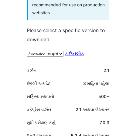
recommended for use on production
websites.
Please select a specific version to
download.
ડાઉનલોડ
મેટા
વર્ઝન
2.1
છેલ્લી અપડેટ:
3 મહિના
પહેલા
સક્રિય સ્થાપનો:
500+
વર્ડપ્રેસ વર્ઝન
2.1 અથવા ઉચ્ચતર
સુધી પરીક્ષણ કર્યું
7.0.3
PHP સંસ્કરણ
5.2.4 અથવા ઉચ્ચતર