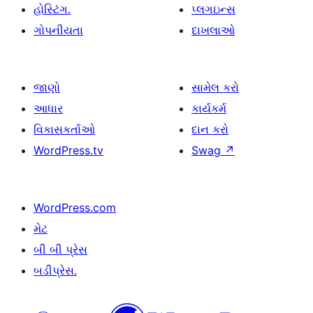
હોસ્ટિંગ.
પ્લગઇન્સ
ગોપનીયતા
દાખલાઓ
જાણો
સામેલ કરો
આધાર
કાર્યકર્મ
વિકાસકર્તાઓ
દાન કરો
WordPress.tv
Swag
↗
WordPress.com
મેટ
બી બી પ્રેસ
બડીપ્રેસ.