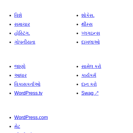
વિશે
શોકેસ.
સમાચાર
થીમ્સ
હોસ્ટિંગ.
પ્લગઇન્સ
ગોપનીયતા
દાખલાઓ
જાણો
સામેલ કરો
આધાર
કાર્યકર્મ
વિકાસકર્તાઓ
દાન કરો
WordPress.tv
Swag
↗
WordPress.com
મેટ