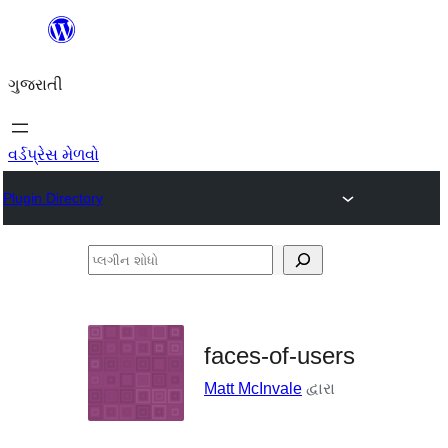
કંટેન્ટ(લખાણ)
પર
ગુજરાતી
જાઓ
વર્ડપ્રેસ મેળવો
Plugin Directory
પ્લગીન
શોધો
faces-of-users
Matt McInvale
દ્વારા