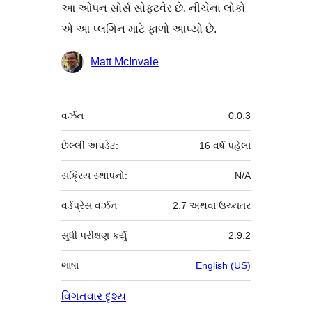
આ ઓપન સોર્સ સોફ્ટવેર છે. નીચેના લોકો
એ આ પ્લગિન માટે ફાળો આપ્યો છે.
ફાળો
Matt McInvale
આપનારા
મેટા
વર્ઝન
0.0.3
છેલ્લી અપડેટ:
16 વર્ષ
પહેલા
સક્રિય સ્થાપનો:
N/A
વર્ડપ્રેસ વર્ઝન
2.7 અથવા ઉચ્ચતર
સુધી પરીક્ષણ કર્યું
2.9.2
ભાષા
English (US)
વિગતવાર દૃશ્ય