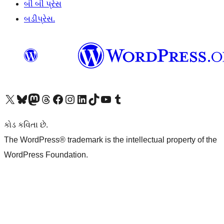
બી બી પ્રેસ
બડીપ્રેસ.
અમારા X (અગાઉ ટ્વિટર) એકાઉન્ટની મુલાકાત લો
અમારા Bluesky એકાઉન્ટની મુલાકાત લો
અમારા માસ્ટોડોન એકાઉન્ટની મુલાકાત લો
અમારા Threads એકાઉન્ટની મુલાકાત લો
અમારા ફેસબુક પેજની મુલાકાત લો
અમારા ઇન્સ્ટાગ્રામ એકાઉન્ટની મુલાકાત લો
અમારા LinkedIn એકાઉન્ટની મુલાકાત લો
અમારા TikTok એકાઉન્ટની મુલાકાત લો
અમારી YouTube ચેનલની મુલાકાત લો
અમારા Tumblr એકાઉન્ટની મુલાકાત લો
કોડ કવિતા છે.
The WordPress® trademark is the intellectual property of the
WordPress Foundation.