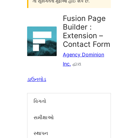
તો સુસંગતતા મુદ્દાઓ હોઈ શકે છે.
Fusion Page
Builder :
Extension –
Contact Form
Agency Dominion
Inc.
દ્વારા
ડાઉનલોડ
વિગતો
સમીક્ષાઓ
સ્થાપન