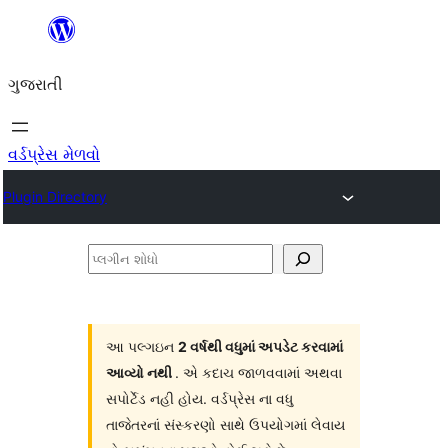
કંટેન્ટ(લખાણ)
પર
ગુજરાતી
જાઓ
વર્ડપ્રેસ મેળવો
Plugin Directory
પ્લગીન
શોધો
આ પલ્ગઇન
2 વર્ષથી વધુમાં અપડેટ કરવામાં
આવ્યો નથી
. એ કદાચ જાળવવામાં અથવા
સપોર્ટેડ નહી હોય. વર્ડપ્રેસ ના વધુ
તાજેતરનાં સંસ્કરણો સાથે ઉપયોગમાં લેવાય