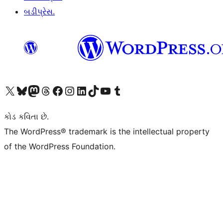
બડીપ્રેસ.
અમારા X (અગાઉ ટ્વિટર) એકાઉન્ટની મુલાકાત લો
અમારા Bluesky એકાઉન્ટની મુલાકાત લો
અમારા માસ્ટોડોન એકાઉન્ટની મુલાકાત લો
અમારા Threads એકાઉન્ટની મુલાકાત લો
અમારા ફેસબુક પેજની મુલાકાત લો
અમારા ઇન્સ્ટાગ્રામ એકાઉન્ટની મુલાકાત લો
અમારા LinkedIn એકાઉન્ટની મુલાકાત લો
અમારા TikTok એકાઉન્ટની મુલાકાત લો
અમારી YouTube ચેનલની મુલાકાત લો
અમારા Tumblr એકાઉન્ટની મુલાકાત લો
કોડ કવિતા છે.
The WordPress® trademark is the intellectual property
of the WordPress Foundation.