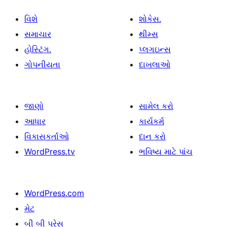
વિશે
શોકેસ.
સમાચાર
થીમ્સ
હોસ્ટિંગ.
પ્લગઇન્સ
ગોપનીયતા
દાખલાઓ
જાણો
સામેલ કરો
આધાર
કાર્યકર્મ
વિકાસકર્તાઓ
દાન કરો
WordPress.tv
ભવિષ્ય માટે પાંચ
WordPress.com
મેટ
બી બી પ્રેસ