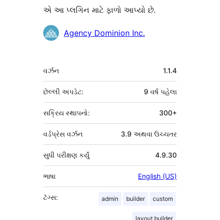
એ આ પ્લગિન માટે ફાળો આપ્યો છે.
ફાળો
Agency Dominion Inc.
આપનારા
મેટા
વર્ઝન
1.1.4
છેલ્લી અપડેટ:
9 વર્ષ
પહેલા
સક્રિય સ્થાપનો:
300+
વર્ડપ્રેસ વર્ઝન
3.9 અથવા ઉચ્ચતર
સુધી પરીક્ષણ કર્યું
4.9.30
ભાષા
English (US)
ટૅગ્સ:
admin
builder
custom
layout builder