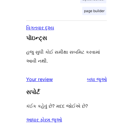
page builder
વિગતવાર દૃશ્ય
પૉઇન્ટ્સ
હજુ સુધી કોઈ સમીક્ષા સબમિટ કરવામાં
આવી નથી.
સમીક્ષાઓ
Your review
બધા
જુઓ
સપોર્ટ
કંઈક કહેવું છે? મદદ જોઈએ છે?
આધાર ફોરમ જુઓ