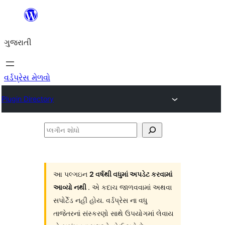
કંટેન્ટ(લખાણ)
પર
ગુજરાતી
જાઓ
વર્ડપ્રેસ મેળવો
Plugin Directory
પ્લગીન
શોધો
આ પલ્ગઇન
2 વર્ષથી વધુમાં અપડેટ કરવામાં
આવ્યો નથી
. એ કદાચ જાળવવામાં અથવા
સપોર્ટેડ નહી હોય. વર્ડપ્રેસ ના વધુ
તાજેતરનાં સંસ્કરણો સાથે ઉપયોગમાં લેવાય