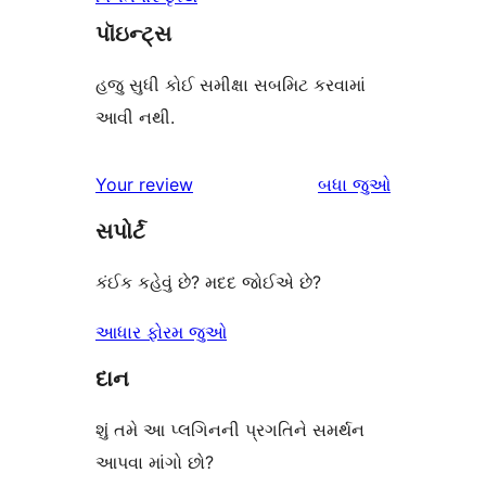
પૉઇન્ટ્સ
હજુ સુધી કોઈ સમીક્ષા સબમિટ કરવામાં
આવી નથી.
સમીક્ષાઓ
Your review
બધા
જુઓ
સપોર્ટ
કંઈક કહેવું છે? મદદ જોઈએ છે?
આધાર ફોરમ જુઓ
દાન
શું તમે આ પ્લગિનની પ્રગતિને સમર્થન
આપવા માંગો છો?