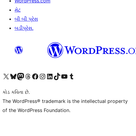
WordPress.com
મેટ
બી બી પ્રેસ
બડીપ્રેસ.
અમારા X (અગાઉ ટ્વિટર) એકાઉન્ટની મુલાકાત લો
અમારા Bluesky એકાઉન્ટની મુલાકાત લો
અમારા માસ્ટોડોન એકાઉન્ટની મુલાકાત લો
અમારા Threads એકાઉન્ટની મુલાકાત લો
અમારા ફેસબુક પેજની મુલાકાત લો
અમારા ઇન્સ્ટાગ્રામ એકાઉન્ટની મુલાકાત લો
અમારા LinkedIn એકાઉન્ટની મુલાકાત લો
અમારા TikTok એકાઉન્ટની મુલાકાત લો
અમારી YouTube ચેનલની મુલાકાત લો
અમારા Tumblr એકાઉન્ટની મુલાકાત લો
કોડ કવિતા છે.
The WordPress® trademark is the intellectual property
of the WordPress Foundation.