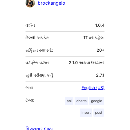
ફાળો
brockangelo
આપનારા
મેટા
વર્ઝન
1.0.4
છેલ્લી અપડેટ:
17 વર્ષ
પહેલા
સક્રિય સ્થાપનો:
20+
વર્ડપ્રેસ વર્ઝન
2.1.0 અથવા ઉચ્ચતર
સુધી પરીક્ષણ કર્યું
2.7.1
ભાષા
English (US)
ટૅગ્સ:
api
charts
google
insert
post
વિગતવાર દૃશ્ય