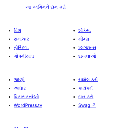
આ પ્લગિનને દાન કરો
વિશે
શોકેસ.
સમાચાર
થીમ્સ
હોસ્ટિંગ.
પ્લગઇન્સ
ગોપનીયતા
દાખલાઓ
જાણો
સામેલ કરો
આધાર
કાર્યકર્મ
વિકાસકર્તાઓ
દાન કરો
WordPress.tv
Swag
↗