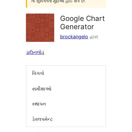
તો સુસંગતતા મુદ્દાઓ હોઈ શકે છે.
Google Chart
Generator
brockangelo
દ્વારા
ડાઉનલોડ
વિગતો
સમીક્ષાઓ
સ્થાપન
ડેવલપમેન્ટ