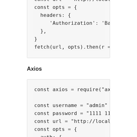
const opts = {

  headers: {

     'Authorization': 'Basic ' + b
  }, 

}

Axios
const axios = require("axios")

const username = "admin"

const password = "1111 1111 1111 1
const url = "http://localhost:3000
const opts = {
