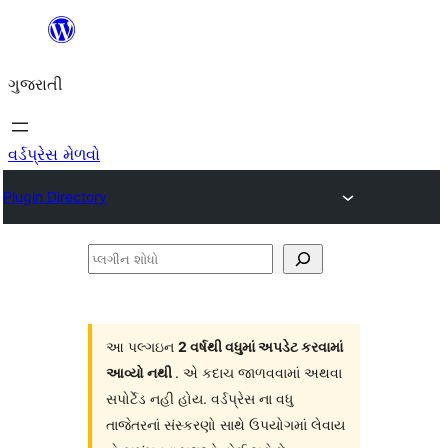
કંટેન્ટ(લખાણ)
પર
ગુજરાતી
જાઓ
વર્ડપ્રેસ મેળવો
Plugin Directory
પ્લગીન
શોધો
આ પલ્ગઇન
2 વર્ષથી વધુમાં અપડેટ કરવામાં
આવ્યો નથી
. એ કદાચ જાળવવામાં અથવા
સપોર્ટેડ નહી હોય. વર્ડપ્રેસ ના વધુ
તાજેતરનાં સંસ્કરણો સાથે ઉપયોગમાં લેવાય