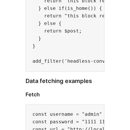
    return "this block renders sin
  } else if(is_home()) {

    return "this block renders pos
  } else {

    return $post;

  }

}

Data fetching examples
Fetch
const username = "admin"

const password = "1111 1111 1111 1
const url = "http://localhost:3000