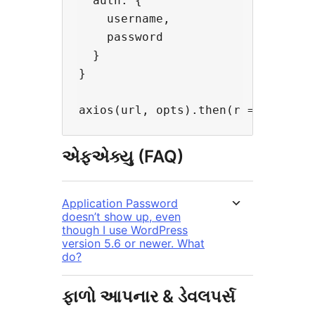
  auth: {

    username,

    password

  }

}

એફએક્યુ (FAQ)
Application Password
doesn’t show up, even
though I use WordPress
version 5.6 or newer. What
do?
ફાળો આપનાર & ડેવલપર્સ