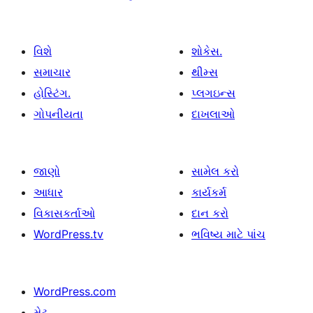
વિશે
શોકેસ.
સમાચાર
થીમ્સ
હોસ્ટિંગ.
પ્લગઇન્સ
ગોપનીયતા
દાખલાઓ
જાણો
સામેલ કરો
આધાર
કાર્યકર્મ
વિકાસકર્તાઓ
દાન કરો
WordPress.tv
ભવિષ્ય માટે પાંચ
WordPress.com
મેટ