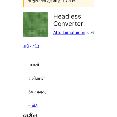
તો સુસંગતતા મુદ્દાઓ હોઈ શકે છે.
Headless
Converter
Atte Liimatainen
દ્વારા
ડાઉનલોડ
વિગતો
સમીક્ષાઓ
ડેવલપમેન્ટ
સપોર્ટ
વર્ણન