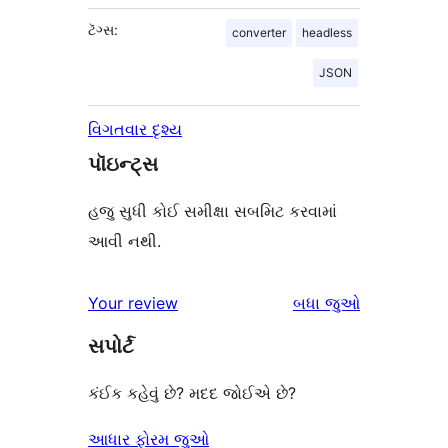
ટૅગ્સ:
converter
headless
JSON
વિગતવાર દૃશ્ય
પૉઇન્ટ્સ
હજુ સુધી કોઈ સમીક્ષા સબમિટ કરવામાં
આવી નથી.
સમીક્ષાઓ
Your review
બધા
જુઓ
સપોર્ટ
કંઈક કહેવું છે? મદદ જોઈએ છે?
આધાર ફોરમ જુઓ