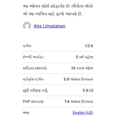
આ ઓપન સોર્સ સોફ્ટવેર છે. નીચેના લોકો
એ આ પ્લગિન માટે ફાળો આપ્યો છે.
ફાળો
Atte Liimatainen
આપનારા
મેટા
વર્ઝન
1.0.6
છેલ્લી અપડેટ:
5 વર્ષ
પહેલા
સક્રિય સ્થાપનો:
10 કરતા ઓછા
વર્ડપ્રેસ વર્ઝન
5.6 અથવા ઉચ્ચતર
સુધી પરીક્ષણ કર્યું
5.9.13
PHP સંસ્કરણ
7.4 અથવા ઉચ્ચતર
ભાષા
English (US)