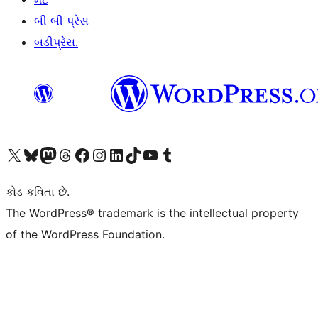
બી બી પ્રેસ
બડીપ્રેસ.
અમારા X (અગાઉ ટ્વિટર) એકાઉન્ટની મુલાકાત લો
અમારા Bluesky એકાઉન્ટની મુલાકાત લો
અમારા માસ્ટોડોન એકાઉન્ટની મુલાકાત લો
અમારા Threads એકાઉન્ટની મુલાકાત લો
અમારા ફેસબુક પેજની મુલાકાત લો
અમારા ઇન્સ્ટાગ્રામ એકાઉન્ટની મુલાકાત લો
અમારા LinkedIn એકાઉન્ટની મુલાકાત લો
અમારા TikTok એકાઉન્ટની મુલાકાત લો
અમારી YouTube ચેનલની મુલાકાત લો
અમારા Tumblr એકાઉન્ટની મુલાકાત લો
કોડ કવિતા છે.
The WordPress® trademark is the intellectual property
of the WordPress Foundation.