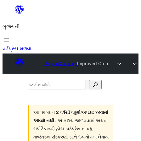
કંટેન્ટ(લખાણ)
પર
ગુજરાતી
જાઓ
વર્ડપ્રેસ મેળવો
Plugin Directory
Improved Cron
પ્લગીન
શોધો
આ પલ્ગઇન
2 વર્ષથી વધુમાં અપડેટ કરવામાં
આવ્યો નથી
. એ કદાચ જાળવવામાં અથવા
સપોર્ટેડ નહી હોય. વર્ડપ્રેસ ના વધુ
તાજેતરનાં સંસ્કરણો સાથે ઉપયોગમાં લેવાય