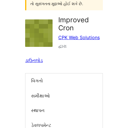
તો સુસંગતતા મુદ્દાઓ હોઈ શકે છે.
Improved
Cron
CPK Web Solutions
દ્વારા
ડાઉનલોડ
વિગતો
સમીક્ષાઓ
સ્થાપન
ડેવલપમેન્ટ