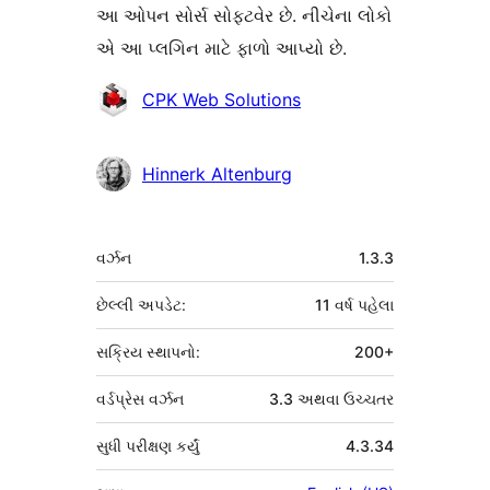
આ ઓપન સોર્સ સોફ્ટવેર છે. નીચેના લોકો
એ આ પ્લગિન માટે ફાળો આપ્યો છે.
ફાળો
CPK Web Solutions
આપનારા
Hinnerk Altenburg
મેટા
વર્ઝન
1.3.3
છેલ્લી અપડેટ:
11 વર્ષ
પહેલા
સક્રિય સ્થાપનો:
200+
વર્ડપ્રેસ વર્ઝન
3.3 અથવા ઉચ્ચતર
સુધી પરીક્ષણ કર્યું
4.3.34