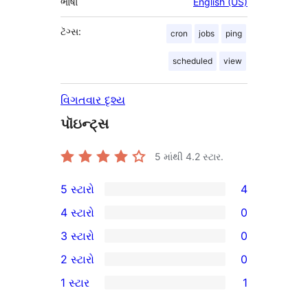
ભાષા
English (US)
ટૅગ્સ:
cron
jobs
ping
scheduled
view
વિગતવાર દૃશ્ય
પૉઇન્ટ્સ
5 માંથી
4.2
સ્ટાર.
5 સ્ટારો
4
4
4 સ્ટારો
0
5-
0
3 સ્ટારો
0
સ્ટાર
4-
0
2 સ્ટારો
0
સમીક્ષાઓ
સ્ટાર
3-
0
1 સ્ટાર
1
સમીક્ષાઓ
સ્ટાર
2-
1
સમીક્ષાઓ