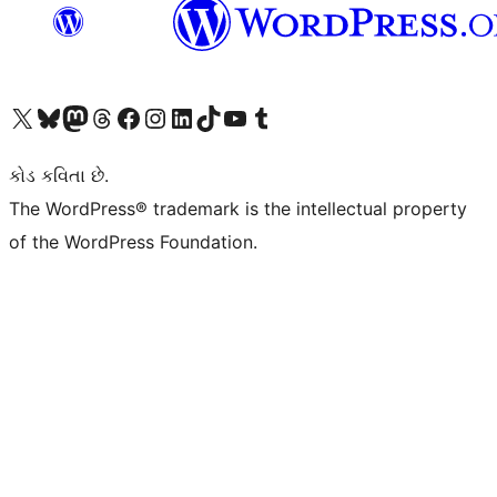
અમારા X (અગાઉ ટ્વિટર) એકાઉન્ટની મુલાકાત લો
અમારા Bluesky એકાઉન્ટની મુલાકાત લો
અમારા માસ્ટોડોન એકાઉન્ટની મુલાકાત લો
અમારા Threads એકાઉન્ટની મુલાકાત લો
અમારા ફેસબુક પેજની મુલાકાત લો
અમારા ઇન્સ્ટાગ્રામ એકાઉન્ટની મુલાકાત લો
અમારા LinkedIn એકાઉન્ટની મુલાકાત લો
અમારા TikTok એકાઉન્ટની મુલાકાત લો
અમારી YouTube ચેનલની મુલાકાત લો
અમારા Tumblr એકાઉન્ટની મુલાકાત લો
કોડ કવિતા છે.
The WordPress® trademark is the intellectual property
of the WordPress Foundation.