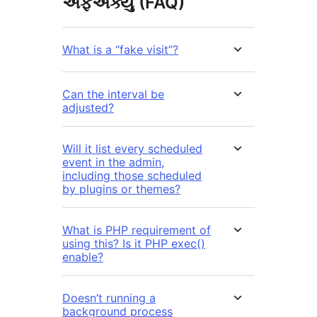
એફએક્યુ (FAQ)
What is a “fake visit”?
Can the interval be
adjusted?
Will it list every scheduled
event in the admin,
including those scheduled
by plugins or themes?
What is PHP requirement of
using this? Is it PHP exec()
enable?
Doesn’t running a
background process