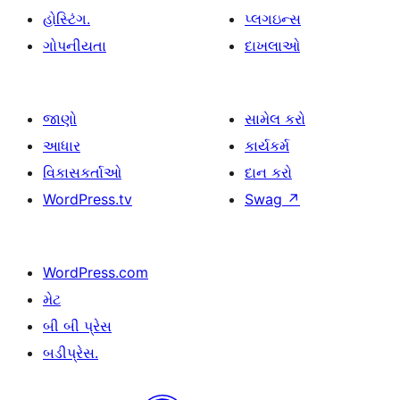
હોસ્ટિંગ.
પ્લગઇન્સ
ગોપનીયતા
દાખલાઓ
જાણો
સામેલ કરો
આધાર
કાર્યકર્મ
વિકાસકર્તાઓ
દાન કરો
WordPress.tv
Swag
↗
WordPress.com
મેટ
બી બી પ્રેસ
બડીપ્રેસ.