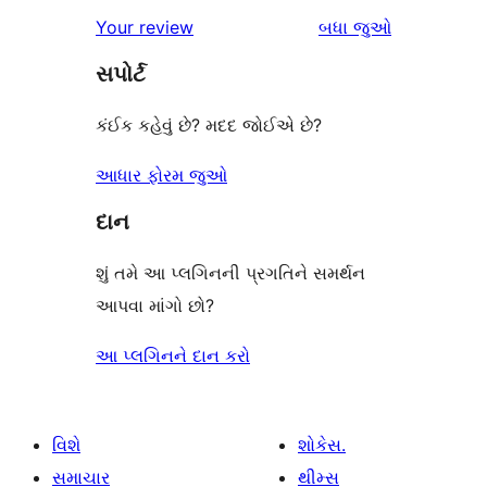
સ્ટાર
1-
સમીક્ષાઓ
Your review
બધા
જુઓ
સમીક્ષાઓ
સ્ટાર
સપોર્ટ
સમીક્ષા
કંઈક કહેવું છે? મદદ જોઈએ છે?
આધાર ફોરમ જુઓ
દાન
શું તમે આ પ્લગિનની પ્રગતિને સમર્થન
આપવા માંગો છો?
આ પ્લગિનને દાન કરો
વિશે
શોકેસ.
સમાચાર
થીમ્સ