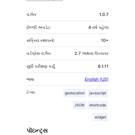
મેટા
વર્ઝન
1.0.7
છેલ્લી અપડેટ:
4 વર્ષ
પહેલા
સક્રિય સ્થાપનો:
10+
વર્ડપ્રેસ વર્ઝન
2.7 અથવા ઉચ્ચતર
સુધી પરીક્ષણ કર્યું
6.1.11
ભાષા
English (US)
ટૅગ્સ:
geolocation
javascript
JSON
shortcode
widget
પૉઇન્ટ્સ