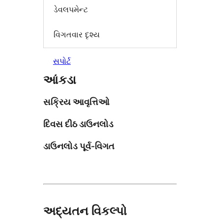
ડેવલપમેન્ટ
વિગતવાર દૃશ્ય
સપોર્ટ
આંકડા
સક્રિય આવૃત્તિઓ
દિવસ દીઠ ડાઉનલોડ
ડાઉનલોડ પૂર્વ-વિગત
અદ્યતન વિકલ્પો