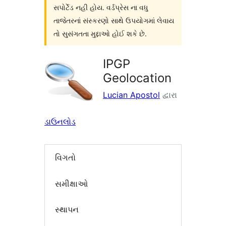
સપોર્ટેડ નહી હોય. વર્ડપ્રેસ ના વધુ
તાજેતરનાં સંસ્કરણો સાથે ઉપયોગમાં લેવાય
તો સુસંગતતા મુદ્દાઓ હોઈ શકે છે.
IPGP
Geolocation
Lucian Apostol
દ્વારા
ડાઉનલોડ
વિગતો
સમીક્ષાઓ
સ્થાપન