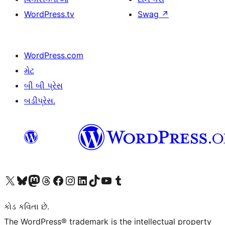
WordPress.tv
Swag
↗
WordPress.com
મેટ
બી બી પ્રેસ
બડીપ્રેસ.
અમારા X (અગાઉ ટ્વિટર) એકાઉન્ટની મુલાકાત લો
અમારા Bluesky એકાઉન્ટની મુલાકાત લો
અમારા માસ્ટોડોન એકાઉન્ટની મુલાકાત લો
અમારા Threads એકાઉન્ટની મુલાકાત લો
અમારા ફેસબુક પેજની મુલાકાત લો
અમારા ઇન્સ્ટાગ્રામ એકાઉન્ટની મુલાકાત લો
અમારા LinkedIn એકાઉન્ટની મુલાકાત લો
અમારા TikTok એકાઉન્ટની મુલાકાત લો
અમારી YouTube ચેનલની મુલાકાત લો
અમારા Tumblr એકાઉન્ટની મુલાકાત લો
કોડ કવિતા છે.
The WordPress® trademark is the intellectual property