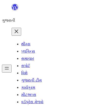
કંટેન્ટ(લખાણ)
પર
ગુજરાતી
જાઓ
થીમ્સ
પ્લગિન્સ
સમાચાર
સપોર્ટ
વિશે
ગુજરાતી ટીમ
કાર્યક્રમ
મીટઅપ્સ
વર્ડપ્રેસ મેળવો