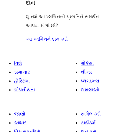
દાન
શું તમે આ પ્લગિનની પ્રગતિને સમર્થન
આપવા માંગો છો?
આ પ્લગિનને દાન કરો
વિશે
શોકેસ.
સમાચાર
થીમ્સ
હોસ્ટિંગ.
પ્લગઇન્સ
ગોપનીયતા
દાખલાઓ
જાણો
સામેલ કરો
આધાર
કાર્યકર્મ
વિકાસકર્તાઓ
દાન કરો