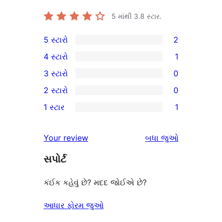
5 માંથી
3.8
સ્ટાર.
5 સ્ટારો
2
2
4 સ્ટારો
1
5-
1
3 સ્ટારો
0
સ્ટાર
4-
0
2 સ્ટારો
0
સમીક્ષાઓ
સ્ટાર
3-
0
1 સ્ટાર
1
સમીક્ષા
સ્ટાર
2-
1
સમીક્ષાઓ
સ્ટાર
1-
સમીક્ષાઓ
Your review
બધા
જુઓ
સમીક્ષાઓ
સ્ટાર
સપોર્ટ
સમીક્ષા
કંઈક કહેવું છે? મદદ જોઈએ છે?
આધાર ફોરમ જુઓ