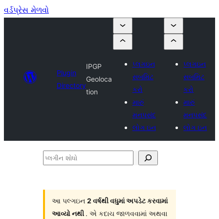
વર્ડપ્રેસ મેળવો
પ્લગઇન
પ્લગઇન
IPGP
Plugin
સબમિટ
સબમિટ
Geoloca
Directory
કરો
કરો
tion
મારું
મારું
મનપસંદ
મનપસંદ
લોગ ઇન
લોગ ઇન
પ્લગીન
શોધો
આ પલ્ગઇન
2 વર્ષથી વધુમાં અપડેટ કરવામાં
આવ્યો નથી
. એ કદાચ જાળવવામાં અથવા