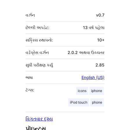
આપનારા
મેટા
વર્ઝન
v0.7
છેલ્લી અપડેટ:
13 વર્ષ
પહેલા
સક્રિય સ્થાપનો:
10+
વર્ડપ્રેસ વર્ઝન
2.0.2 અથવા ઉચ્ચતર
સુધી પરીક્ષણ કર્યું
2.85
ભાષા
English (US)
ટૅગ્સ:
icons
iphone
iPod touch
phone
વિગતવાર દૃશ્ય
પૉઇન્ટ્સ