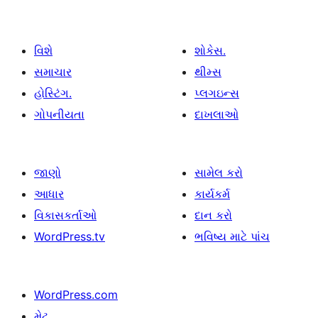
વિશે
શોકેસ.
સમાચાર
થીમ્સ
હોસ્ટિંગ.
પ્લગઇન્સ
ગોપનીયતા
દાખલાઓ
જાણો
સામેલ કરો
આધાર
કાર્યકર્મ
વિકાસકર્તાઓ
દાન કરો
WordPress.tv
ભવિષ્ય માટે પાંચ
WordPress.com
મેટ