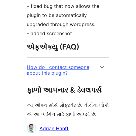
– fixed bug that now allows the
plugin to be automatically
upgraded through wordpress.
– added screenshot
એફએક્યુ (FAQ)
How do I contact someone
about this plugin?
ફાળો આપનાર & ડેવલપર્સ
આ ઓપન સોર્સ સોફ્ટવેર છે. નીચેના લોકો
એ આ પ્લગિન માટે ફાળો આપ્યો છે.
ફાળો
Adrian Hanft