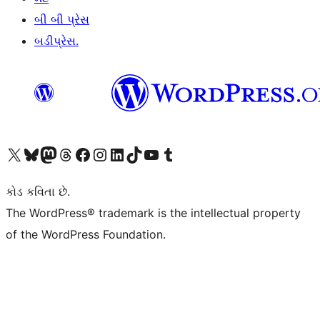
બી બી પ્રેસ
બડીપ્રેસ.
અમારા X (અગાઉ ટ્વિટર) એકાઉન્ટની મુલાકાત લો
અમારા Bluesky એકાઉન્ટની મુલાકાત લો
અમારા માસ્ટોડોન એકાઉન્ટની મુલાકાત લો
અમારા Threads એકાઉન્ટની મુલાકાત લો
અમારા ફેસબુક પેજની મુલાકાત લો
અમારા ઇન્સ્ટાગ્રામ એકાઉન્ટની મુલાકાત લો
અમારા LinkedIn એકાઉન્ટની મુલાકાત લો
અમારા TikTok એકાઉન્ટની મુલાકાત લો
અમારી YouTube ચેનલની મુલાકાત લો
અમારા Tumblr એકાઉન્ટની મુલાકાત લો
કોડ કવિતા છે.
The WordPress® trademark is the intellectual property
of the WordPress Foundation.