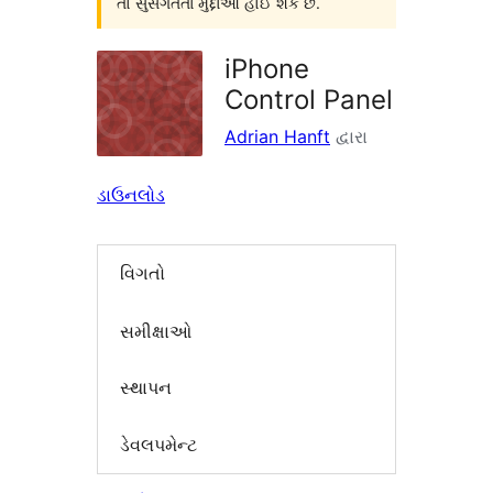
તો સુસંગતતા મુદ્દાઓ હોઈ શકે છે.
iPhone
Control Panel
Adrian Hanft
દ્વારા
ડાઉનલોડ
વિગતો
સમીક્ષાઓ
સ્થાપન
ડેવલપમેન્ટ