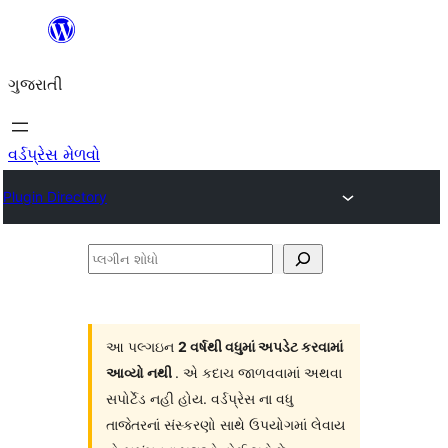
કંટેન્ટ(લખાણ)
પર
ગુજરાતી
જાઓ
વર્ડપ્રેસ મેળવો
Plugin Directory
પ્લગીન
શોધો
આ પલ્ગઇન
2 વર્ષથી વધુમાં અપડેટ કરવામાં
આવ્યો નથી
. એ કદાચ જાળવવામાં અથવા
સપોર્ટેડ નહી હોય. વર્ડપ્રેસ ના વધુ
તાજેતરનાં સંસ્કરણો સાથે ઉપયોગમાં લેવાય