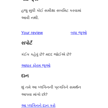
હજુ સુધી કોઈ સમીક્ષા સબમિટ કરવામાં
આવી નથી.
સમીક્ષાઓ
Your review
બધા
જુઓ
સપોર્ટ
કંઈક કહેવું છે? મદદ જોઈએ છે?
આધાર ફોરમ જુઓ
દાન
શું તમે આ પ્લગિનની પ્રગતિને સમર્થન
આપવા માંગો છો?
આ પ્લગિનને દાન કરો