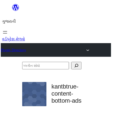
કંટેન્ટ(લખાણ)
પર
ગુજરાતી
જાઓ
વર્ડપ્રેસ મેળવો
Plugin Directory
પ્લગીન
શોધો
kantbtrue-
content-
bottom-ads