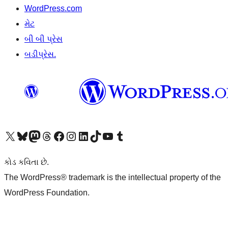
WordPress.com
મેટ
બી બી પ્રેસ
બડીપ્રેસ.
અમારા X (અગાઉ ટ્વિટર) એકાઉન્ટની મુલાકાત લો
અમારા Bluesky એકાઉન્ટની મુલાકાત લો
અમારા માસ્ટોડોન એકાઉન્ટની મુલાકાત લો
અમારા Threads એકાઉન્ટની મુલાકાત લો
અમારા ફેસબુક પેજની મુલાકાત લો
અમારા ઇન્સ્ટાગ્રામ એકાઉન્ટની મુલાકાત લો
અમારા LinkedIn એકાઉન્ટની મુલાકાત લો
અમારા TikTok એકાઉન્ટની મુલાકાત લો
અમારી YouTube ચેનલની મુલાકાત લો
અમારા Tumblr એકાઉન્ટની મુલાકાત લો
કોડ કવિતા છે.
The WordPress® trademark is the intellectual property of the
WordPress Foundation.