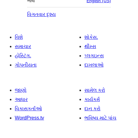
ભાષા
English (US)
વિગતવાર દૃશ્ય
વિશે
શોકેસ.
સમાચાર
થીમ્સ
હોસ્ટિંગ.
પ્લગઇન્સ
ગોપનીયતા
દાખલાઓ
જાણો
સામેલ કરો
આધાર
કાર્યકર્મ
વિકાસકર્તાઓ
દાન કરો
WordPress.tv
ભવિષ્ય માટે પાંચ