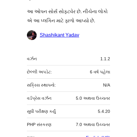
આ ઓપન સોર્સ સોફ્ટવેર છે. નીચેના લોકો
એ આ પ્લગિન માટે ફાળો આપ્યો છે.
ફાળો
Shashikant Yadav
આપનારા
મેટા
વર્ઝન
1.1.2
છેલ્લી અપડેટ:
6 વર્ષ
પહેલા
સક્રિય સ્થાપનો:
N/A
વર્ડપ્રેસ વર્ઝન
5.0 અથવા ઉચ્ચતર
સુધી પરીક્ષણ કર્યું
5.4.20
PHP સંસ્કરણ
7.0 અથવા ઉચ્ચતર