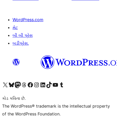
WordPress.com
મેટ
બી બી પ્રેસ
બડીપ્રેસ.
અમારા X (અગાઉ ટ્વિટર) એકાઉન્ટની મુલાકાત લો
અમારા Bluesky એકાઉન્ટની મુલાકાત લો
અમારા માસ્ટોડોન એકાઉન્ટની મુલાકાત લો
અમારા Threads એકાઉન્ટની મુલાકાત લો
અમારા ફેસબુક પેજની મુલાકાત લો
અમારા ઇન્સ્ટાગ્રામ એકાઉન્ટની મુલાકાત લો
અમારા LinkedIn એકાઉન્ટની મુલાકાત લો
અમારા TikTok એકાઉન્ટની મુલાકાત લો
અમારી YouTube ચેનલની મુલાકાત લો
અમારા Tumblr એકાઉન્ટની મુલાકાત લો
કોડ કવિતા છે.
The WordPress® trademark is the intellectual property
of the WordPress Foundation.