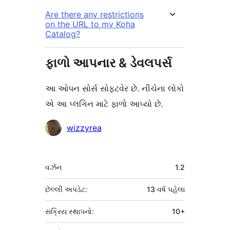
Are there any restrictions
on the URL to my Koha
Catalog?
ફાળો આપનાર & ડેવલપર્સ
આ ઓપન સોર્સ સોફ્ટવેર છે. નીચેના લોકો
એ આ પ્લગિન માટે ફાળો આપ્યો છે.
ફાળો
wizzyrea
આપનારા
મેટા
વર્ઝન
1.2
છેલ્લી અપડેટ:
13 વર્ષ
પહેલા
સક્રિય સ્થાપનો:
10+