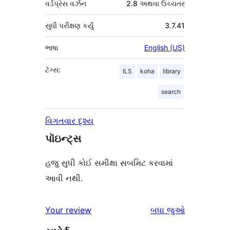
વર્ડપ્રેસ વર્ઝન
2.8 અથવા ઉચ્ચતર
સુધી પરીક્ષણ કર્યું
3.7.41
ભાષા
English (US)
ટૅગ્સ:
ILS
koha
library
search
વિગતવાર દૃશ્ય
પૉઇન્ટ્સ
હજુ સુધી કોઈ સમીક્ષા સબમિટ કરવામાં
આવી નથી.
સમીક્ષાઓ
Your review
બધા
જુઓ