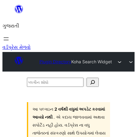
કંટેન્ટ(લખાણ)
પર
ગુજરાતી
જાઓ
વર્ડપ્રેસ મેળવો
Plugin Directory
Koha Search Widget
પ્લગીન
શોધો
આ પલ્ગઇન
2 વર્ષથી વધુમાં અપડેટ કરવામાં
આવ્યો નથી
. એ કદાચ જાળવવામાં અથવા
સપોર્ટેડ નહી હોય. વર્ડપ્રેસ ના વધુ
તાજેતરનાં સંસ્કરણો સાથે ઉપયોગમાં લેવાય