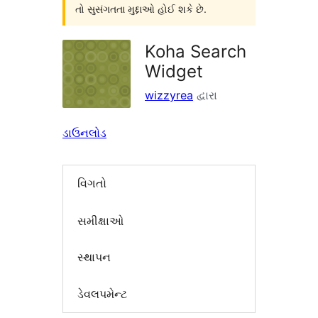
તો સુસંગતતા મુદ્દાઓ હોઈ શકે છે.
Koha Search
Widget
wizzyrea
દ્વારા
ડાઉનલોડ
વિગતો
સમીક્ષાઓ
સ્થાપન
ડેવલપમેન્ટ