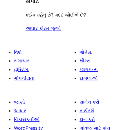
સપોર્ટ
કંઈક કહેવું છે? મદદ જોઈએ છે?
આધાર ફોરમ જુઓ
વિશે
શોકેસ.
સમાચાર
થીમ્સ
હોસ્ટિંગ.
પ્લગઇન્સ
ગોપનીયતા
દાખલાઓ
જાણો
સામેલ કરો
આધાર
કાર્યકર્મ
વિકાસકર્તાઓ
દાન કરો
WordPress.tv
ભવિષ્ય માટે પાંચ