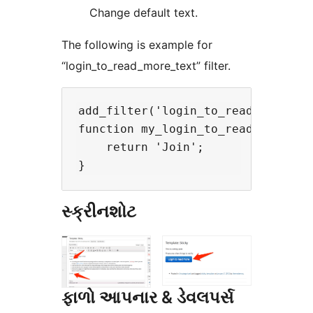
Change default text.
The following is example for
“login_to_read_more_text” filter.
add_filter('login_to_read_more_tex
function my_login_to_read_more_tex
    return 'Join';

સ્ક્રીનશોટ
ફાળો આપનાર & ડેવલપર્સ