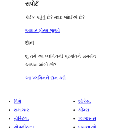
સપોર્ટ
સમીક્ષાઓ
કંઈક કહેવું છે? મદદ જોઈએ છે?
આધાર ફોરમ જુઓ
દાન
શું તમે આ પ્લગિનની પ્રગતિને સમર્થન
આપવા માંગો છો?
આ પ્લગિનને દાન કરો
વિશે
શોકેસ.
સમાચાર
થીમ્સ
હોસ્ટિંગ.
પ્લગઇન્સ
ગોપનીયતા
દાખલાઓ