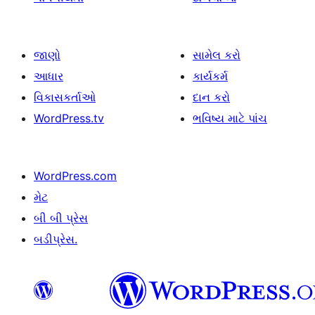
જાણો
સામેલ કરો
આધાર
કાર્યકર્મ
વિકાસકર્તાઓ
દાન કરો
WordPress.tv
ભવિષ્ય માટે પાંચ
WordPress.com
મેટ
બી બી પ્રેસ
બડીપ્રેસ.