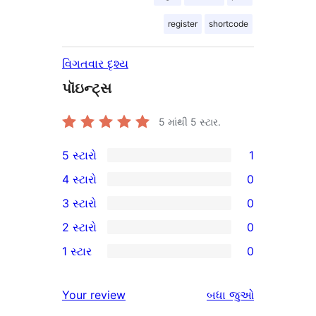
register
shortcode
વિગતવાર દૃશ્ય
પૉઇન્ટ્સ
5 માંથી
5
સ્ટાર.
5 સ્ટારો
1
1
4 સ્ટારો
0
5-
0
3 સ્ટારો
0
સ્ટાર
4-
0
2 સ્ટારો
0
સમીક્ષા
સ્ટાર
3-
0
1 સ્ટાર
0
સમીક્ષાઓ
સ્ટાર
2-
0
સમીક્ષાઓ
સ્ટાર
1-
સમીક્ષાઓ
Your review
બધા
જુઓ
સમીક્ષાઓ
સ્ટાર