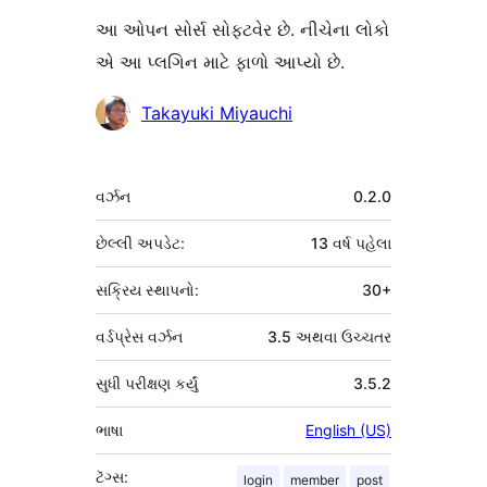
આ ઓપન સોર્સ સોફ્ટવેર છે. નીચેના લોકો
એ આ પ્લગિન માટે ફાળો આપ્યો છે.
ફાળો
Takayuki Miyauchi
આપનારા
મેટા
વર્ઝન
0.2.0
છેલ્લી અપડેટ:
13 વર્ષ
પહેલા
સક્રિય સ્થાપનો:
30+
વર્ડપ્રેસ વર્ઝન
3.5 અથવા ઉચ્ચતર
સુધી પરીક્ષણ કર્યું
3.5.2
ભાષા
English (US)
ટૅગ્સ:
login
member
post