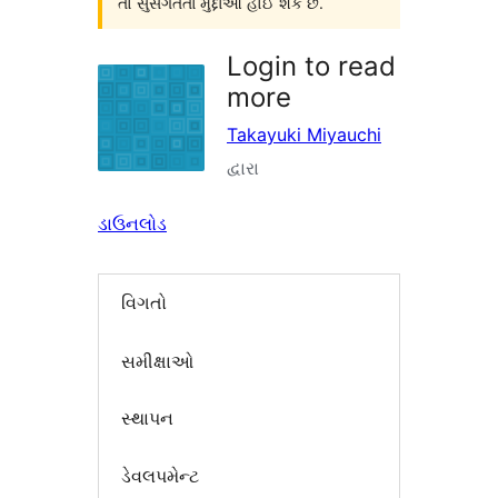
તો સુસંગતતા મુદ્દાઓ હોઈ શકે છે.
Login to read
more
Takayuki Miyauchi
દ્વારા
ડાઉનલોડ
વિગતો
સમીક્ષાઓ
સ્થાપન
ડેવલપમેન્ટ