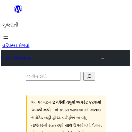
કંટેન્ટ(લખાણ)
પર
ગુજરાતી
જાઓ
વર્ડપ્રેસ મેળવો
Plugin Directory
પ્લગીન
શોધો
આ પલ્ગઇન
2 વર્ષથી વધુમાં અપડેટ કરવામાં
આવ્યો નથી
. એ કદાચ જાળવવામાં અથવા
સપોર્ટેડ નહી હોય. વર્ડપ્રેસ ના વધુ
તાજેતરનાં સંસ્કરણો સાથે ઉપયોગમાં લેવાય