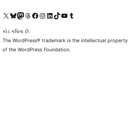
અમારા X (અગાઉ ટ્વિટર) એકાઉન્ટની મુલાકાત લો
અમારા Bluesky એકાઉન્ટની મુલાકાત લો
અમારા માસ્ટોડોન એકાઉન્ટની મુલાકાત લો
અમારા Threads એકાઉન્ટની મુલાકાત લો
અમારા ફેસબુક પેજની મુલાકાત લો
અમારા ઇન્સ્ટાગ્રામ એકાઉન્ટની મુલાકાત લો
અમારા LinkedIn એકાઉન્ટની મુલાકાત લો
અમારા TikTok એકાઉન્ટની મુલાકાત લો
અમારી YouTube ચેનલની મુલાકાત લો
અમારા Tumblr એકાઉન્ટની મુલાકાત લો
કોડ કવિતા છે.
The WordPress® trademark is the intellectual property
of the WordPress Foundation.