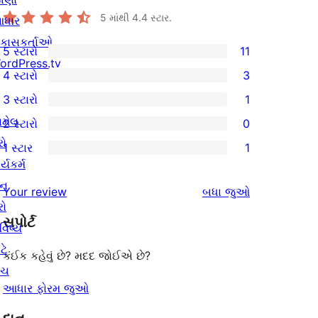
5 માંથી
4.4
સ્ટાર.
ધાર
િકાસકર્તાઓ
5 સ્ટારો
11
11
ordPress.tv
4 સ્ટારો
3
5-
3
3 સ્ટારો
1
સ્ટાર
4-
1
ામેલ
2 સ્ટારો
0
સમીક્ષાઓ
સ્ટાર
3-
0
રો
1 સ્ટાર
1
સમીક્ષાઓ
સ્ટાર
2-
1
ર્યકર્મ
સમીક્ષા
સ્ટાર
1-
ાન
સમીક્ષાઓ
Your review
બધા
જુઓ
સમીક્ષાઓ
સ્ટાર
રો
સપોર્ટ
સમીક્ષા
વિષ્ય
ટે
કંઈક કહેવું છે? મદદ જોઈએ છે?
ંચ
આધાર ફોરમ જુઓ