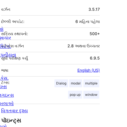
મેટા
વર્ઝન
3.5.17
છેલ્લી અપડેટ:
6 મહિના
પહેલા
શે
સક્રિય સ્થાપનો:
500+
માચાર
સ્ટિંગ.
વર્ડપ્રેસ વર્ઝન
2.8 અથવા ઉચ્ચતર
ોપનીયતા
સુધી પરીક્ષણ કર્યું
6.9.5
ભાષા
English (US)
ોકેસ.
ટૅગ્સ:
Dialog
modal
multiple
ીમ્સ
્લગઇન્સ
pop up
window
ાખલાઓ
વિગતવાર દૃશ્ય
પૉઇન્ટ્સ
ાણો