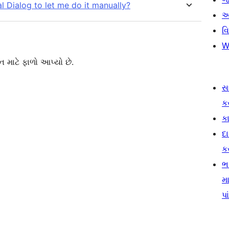
l Dialog to let me do it manually?
આ
વ
W
 માટે ફાળો આપ્યો છે.
સ
ક
કા
દ
ક
ભ
મા
પા