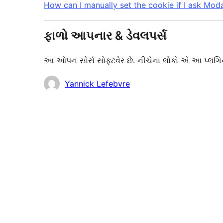
How can I manually set the cookie if I ask Moda
ફાળો આપનાર & ડેવલપર્સ
આ ઓપન સોર્સ સોફ્ટવેર છે. નીચેના લોકો એ આ પ્લગિન
ફાળો
Yannick Lefebvre
આપનારા