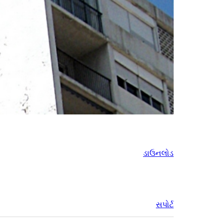
ડાઉનલોડ
સપોર્ટ