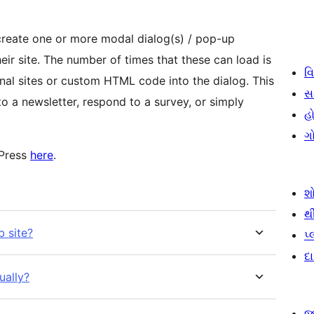
 create one or more modal dialog(s) / pop-up
eir site. The number of times that these can load is
વિ
nal sites or custom HTML code into the dialog. This
સ
to a newsletter, respond to a survey, or simply
હો
ગ
dPress
here
.
શ
થ
 site?
પ
દ
ually?
જ