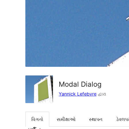
Modal Dialog
Yannick Lefebvre
દ્વારા
વિગતો
સમીક્ષાઓ
સ્થાપન
ડેવલપમ