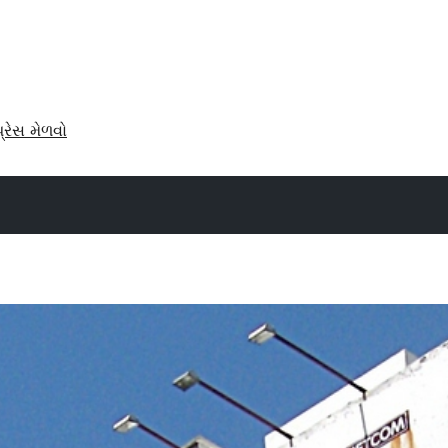
પ્રેસ મેળવો