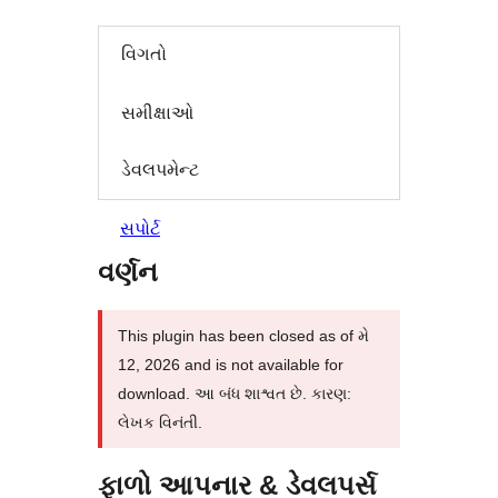
વિગતો
સમીક્ષાઓ
ડેવલપમેન્ટ
સપોર્ટ
વર્ણન
This plugin has been closed as of મે
12, 2026 and is not available for
download. આ બંધ શાશ્વત છે. કારણ:
લેખક વિનંતી.
ફાળો આપનાર & ડેવલપર્સ