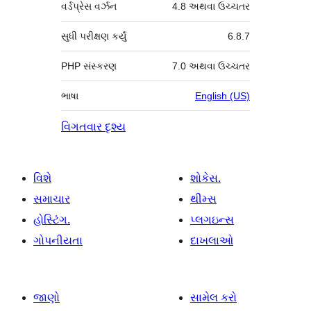
વર્ડપ્રેસ વર્ઝન
4.8 અથવા ઉચ્ચતર
સુધી પરીક્ષણ કર્યું
6.8.7
PHP સંસ્કરણ
7.0 અથવા ઉચ્ચતર
ભાષા
English (US)
વિગતવાર દૃશ્ય
વિશે
શોકેસ.
સમાચાર
થીમ્સ
હોસ્ટિંગ.
પ્લગઇન્સ
ગોપનીયતા
દાખલાઓ
જાણો
સામેલ કરો