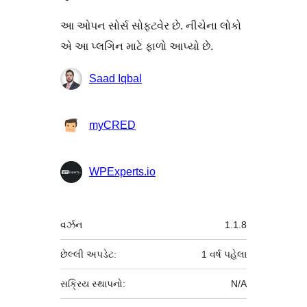
આ ઓપન સોર્સ સોફ્ટવેર છે. નીચેના લોકો
એ આ પ્લગિન માટે ફાળો આપ્યો છે.
ફાળો
Saad Iqbal
આપનારા
myCRED
WPExperts.io
મેટા
વર્ઝન
1.1.8
છેલ્લી અપડેટ:
1 વર્ષ
પહેલા
સક્રિય સ્થાપનો:
N/A