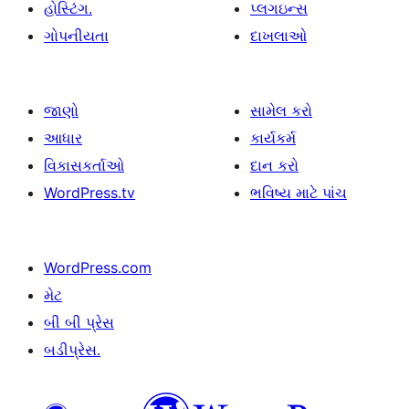
હોસ્ટિંગ.
પ્લગઇન્સ
ગોપનીયતા
દાખલાઓ
જાણો
સામેલ કરો
આધાર
કાર્યકર્મ
વિકાસકર્તાઓ
દાન કરો
WordPress.tv
ભવિષ્ય માટે પાંચ
WordPress.com
મેટ
બી બી પ્રેસ
બડીપ્રેસ.