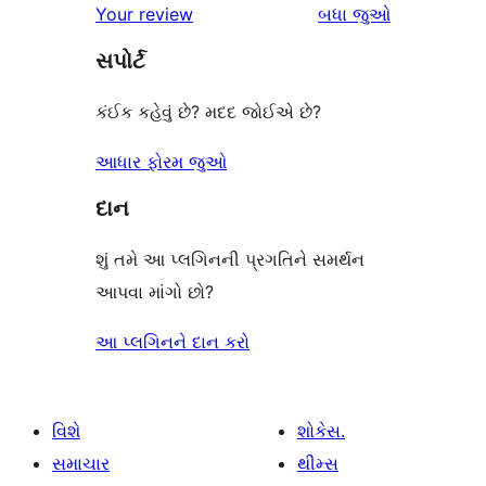
સમીક્ષાઓ
Your review
બધા
જુઓ
સમીક્ષાઓ
સ્ટાર
સપોર્ટ
સમીક્ષાઓ
કંઈક કહેવું છે? મદદ જોઈએ છે?
આધાર ફોરમ જુઓ
દાન
શું તમે આ પ્લગિનની પ્રગતિને સમર્થન
આપવા માંગો છો?
આ પ્લગિનને દાન કરો
વિશે
શોકેસ.
સમાચાર
થીમ્સ