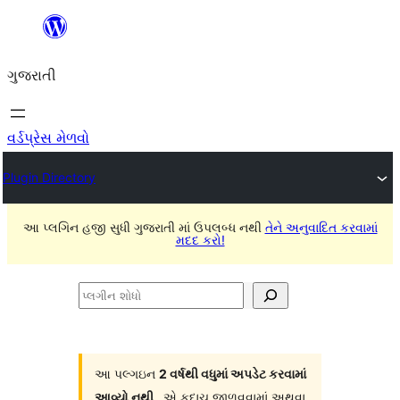
કંટેન્ટ(લખાણ)
પર
ગુજરાતી
જાઓ
વર્ડપ્રેસ મેળવો
Plugin Directory
આ પ્લગિન હજી સુધી ગુજરાતી માં ઉપલબ્ધ નથી
તેને અનુવાદિત કરવામાં
મદદ કરો!
પ્લગીન
શોધો
આ પલ્ગઇન
2 વર્ષથી વધુમાં અપડેટ કરવામાં
આવ્યો નથી
. એ કદાચ જાળવવામાં અથવા