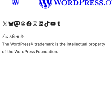
અમારા X (અગાઉ ટ્વિટર) એકાઉન્ટની મુલાકાત લો
અમારા Bluesky એકાઉન્ટની મુલાકાત લો
અમારા માસ્ટોડોન એકાઉન્ટની મુલાકાત લો
અમારા Threads એકાઉન્ટની મુલાકાત લો
અમારા ફેસબુક પેજની મુલાકાત લો
અમારા ઇન્સ્ટાગ્રામ એકાઉન્ટની મુલાકાત લો
અમારા LinkedIn એકાઉન્ટની મુલાકાત લો
અમારા TikTok એકાઉન્ટની મુલાકાત લો
અમારી YouTube ચેનલની મુલાકાત લો
અમારા Tumblr એકાઉન્ટની મુલાકાત લો
કોડ કવિતા છે.
The WordPress® trademark is the intellectual property
of the WordPress Foundation.