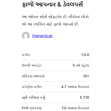
ફાળો આપનાર & ડેવલપર્સ
આ ઓપન સોર્સ સોફ્ટવેર છે. નીચેના લોકો
એ આ પ્લગિન માટે ફાળો આપ્યો છે.
ફાળો
thenerdcat
આપનારા
મેટા
વર્ઝન
1.0.0
છેલ્લી અપડેટ:
5 વર્ષ
પહેલા
સક્રિય સ્થાપનો:
10+
વર્ડપ્રેસ વર્ઝન
4.7 અથવા ઉચ્ચતર
સુધી પરીક્ષણ કર્યું
5.7.16
PHP સંસ્કરણ
7.0 અથવા ઉચ્ચતર