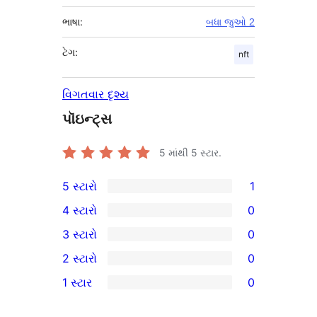
ભાષા:
બધા જુઓ 2
ટેગ:
nft
વિગતવાર દૃશ્ય
પૉઇન્ટ્સ
5 માંથી
5
સ્ટાર.
5 સ્ટારો
1
1
4 સ્ટારો
0
5-
0
3 સ્ટારો
0
સ્ટાર
4-
0
2 સ્ટારો
0
સમીક્ષા
સ્ટાર
3-
0
1 સ્ટાર
0
સમીક્ષાઓ
સ્ટાર
2-
0
સમીક્ષાઓ
સ્ટાર
1-