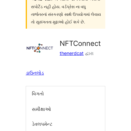
સપોર્ટેડ નહી હોય. વર્ડપ્રેસ ના વધુ
તાજેતરનાં સંસ્કરણો સાથે ઉપયોગમાં લેવાય
તો સુસંગતતા મુદ્દાઓ હોઈ શકે છે.
NFTConnect
thenerdcat
દ્વારા
ડાઉનલોડ
વિગતો
સમીક્ષાઓ
ડેવલપમેન્ટ