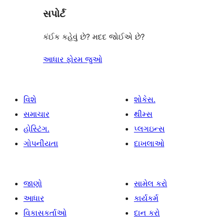
સપોર્ટ
સમીક્ષાઓ
કંઈક કહેવું છે? મદદ જોઈએ છે?
આધાર ફોરમ જુઓ
વિશે
શોકેસ.
સમાચાર
થીમ્સ
હોસ્ટિંગ.
પ્લગઇન્સ
ગોપનીયતા
દાખલાઓ
જાણો
સામેલ કરો
આધાર
કાર્યકર્મ
વિકાસકર્તાઓ
દાન કરો