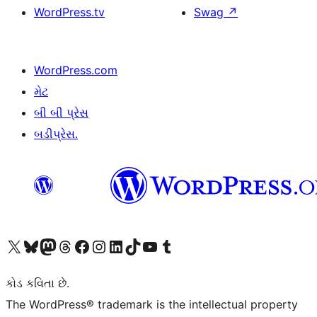
WordPress.tv
Swag
↗
WordPress.com
મેટ
બી બી પ્રેસ
બડીપ્રેસ.
અમારા X (અગાઉ ટ્વિટર) એકાઉન્ટની મુલાકાત લો
અમારા Bluesky એકાઉન્ટની મુલાકાત લો
અમારા માસ્ટોડોન એકાઉન્ટની મુલાકાત લો
અમારા Threads એકાઉન્ટની મુલાકાત લો
અમારા ફેસબુક પેજની મુલાકાત લો
અમારા ઇન્સ્ટાગ્રામ એકાઉન્ટની મુલાકાત લો
અમારા LinkedIn એકાઉન્ટની મુલાકાત લો
અમારા TikTok એકાઉન્ટની મુલાકાત લો
અમારી YouTube ચેનલની મુલાકાત લો
અમારા Tumblr એકાઉન્ટની મુલાકાત લો
કોડ કવિતા છે.
The WordPress® trademark is the intellectual property