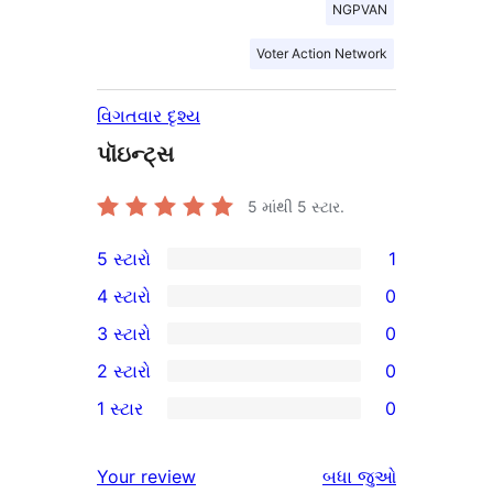
NGPVAN
Voter Action Network
વિગતવાર દૃશ્ય
પૉઇન્ટ્સ
5 માંથી
5
સ્ટાર.
5 સ્ટારો
1
1
4 સ્ટારો
0
5-
0
3 સ્ટારો
0
સ્ટાર
4-
0
2 સ્ટારો
0
સમીક્ષા
સ્ટાર
3-
0
1 સ્ટાર
0
સમીક્ષાઓ
સ્ટાર
2-
0
સમીક્ષાઓ
સ્ટાર
1-
સમીક્ષાઓ
Your review
બધા
જુઓ
સમીક્ષાઓ
સ્ટાર