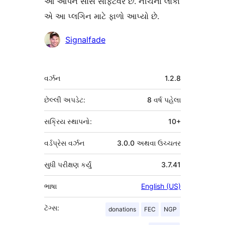
આ ઓપન સોર્સ સોફ્ટવેર છે. નીચેના લોકો
એ આ પ્લગિન માટે ફાળો આપ્યો છે.
ફાળો
Signalfade
આપનારા
મેટા
વર્ઝન
1.2.8
છેલ્લી અપડેટ:
8 વર્ષ
પહેલા
સક્રિય સ્થાપનો:
10+
વર્ડપ્રેસ વર્ઝન
3.0.0 અથવા ઉચ્ચતર
સુધી પરીક્ષણ કર્યું
3.7.41
ભાષા
English (US)
ટૅગ્સ:
donations
FEC
NGP