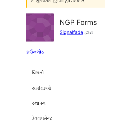
તો સુસંગતતા મુદ્દાઓ હોઈ શકે છે.
NGP Forms
Signalfade
દ્વારા
ડાઉનલોડ
વિગતો
સમીક્ષાઓ
સ્થાપન
ડેવલપમેન્ટ