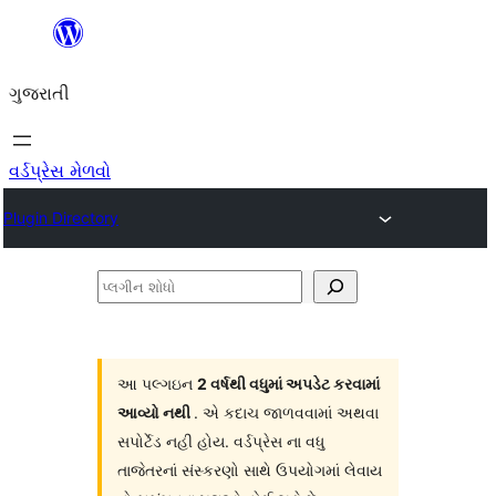
કંટેન્ટ(લખાણ)
પર
ગુજરાતી
જાઓ
વર્ડપ્રેસ મેળવો
Plugin Directory
પ્લગીન
શોધો
આ પલ્ગઇન
2 વર્ષથી વધુમાં અપડેટ કરવામાં
આવ્યો નથી
. એ કદાચ જાળવવામાં અથવા
સપોર્ટેડ નહી હોય. વર્ડપ્રેસ ના વધુ
તાજેતરનાં સંસ્કરણો સાથે ઉપયોગમાં લેવાય