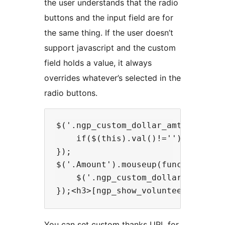
the user understands that the radio
buttons and the input field are for
the same thing. If the user doesn’t
support javascript and the custom
field holds a value, it always
overrides whatever’s selected in the
radio buttons.
$('.ngp_custom_dollar_amt').keyup(
    if($(this).val()!='') { $('.Am
});

$('.Amount').mouseup(function() {

    $('.ngp_custom_dollar_amt').va
You can set custom thanks URL for