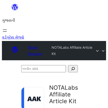
કંટેન્ટ(લખાણ)
પર
ગુજરાતી
જાઓ
વર્ડપ્રેસ મેળવો
Plugin
NOTALabs Affiliate Article
Directory
Kit
પ્લગીન
શોધો
NOTALabs
Affiliate
Article Kit