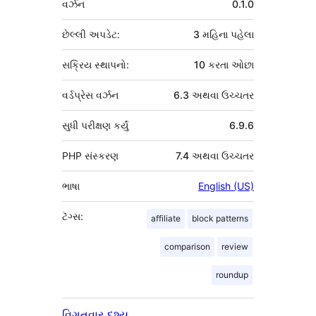
વર્ઝન
0.1.0
છેલ્લી અપડેટ:
3 મહિના
પહેલા
સક્રિય સ્થાપનો:
10 કરતા ઓછા
વર્ડપ્રેસ વર્ઝન
6.3 અથવા ઉચ્ચતર
સુધી પરીક્ષણ કર્યું
6.9.6
PHP સંસ્કરણ
7.4 અથવા ઉચ્ચતર
ભાષા
English (US)
ટૅગ્સ:
affiliate
block patterns
comparison
review
roundup
વિગતવાર દૃશ્ય