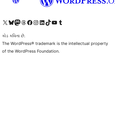
અમારા X (અગાઉ ટ્વિટર) એકાઉન્ટની મુલાકાત લો
અમારા Bluesky એકાઉન્ટની મુલાકાત લો
અમારા માસ્ટોડોન એકાઉન્ટની મુલાકાત લો
અમારા Threads એકાઉન્ટની મુલાકાત લો
અમારા ફેસબુક પેજની મુલાકાત લો
અમારા ઇન્સ્ટાગ્રામ એકાઉન્ટની મુલાકાત લો
અમારા LinkedIn એકાઉન્ટની મુલાકાત લો
અમારા TikTok એકાઉન્ટની મુલાકાત લો
અમારી YouTube ચેનલની મુલાકાત લો
અમારા Tumblr એકાઉન્ટની મુલાકાત લો
કોડ કવિતા છે.
The WordPress® trademark is the intellectual property
of the WordPress Foundation.