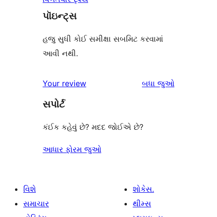
પૉઇન્ટ્સ
હજુ સુધી કોઈ સમીક્ષા સબમિટ કરવામાં
આવી નથી.
સમીક્ષાઓ
Your review
બધા
જુઓ
સપોર્ટ
કંઈક કહેવું છે? મદદ જોઈએ છે?
આધાર ફોરમ જુઓ
વિશે
શોકેસ.
સમાચાર
થીમ્સ