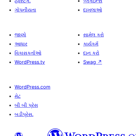
હોસ્ટિંગ.
પ્લગઇન્સ
ગોપનીયતા
દાખલાઓ
જાણો
સામેલ કરો
આધાર
કાર્યકર્મ
વિકાસકર્તાઓ
દાન કરો
WordPress.tv
Swag
↗
WordPress.com
મેટ
બી બી પ્રેસ
બડીપ્રેસ.