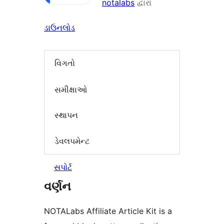
notalabs
દ્વારા
ડાઉનલોડ
વિગતો
સમીક્ષાઓ
સ્થાપન
ડેવલપમેન્ટ
સપોર્ટ
વર્ણન
NOTALabs Affiliate Article Kit is a