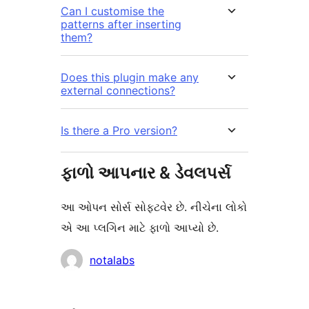
Can I customise the
patterns after inserting
them?
Does this plugin make any
external connections?
Is there a Pro version?
ફાળો આપનાર & ડેવલપર્સ
આ ઓપન સોર્સ સોફ્ટવેર છે. નીચેના લોકો
એ આ પ્લગિન માટે ફાળો આપ્યો છે.
ફાળો
notalabs
આપનારા
મેટા