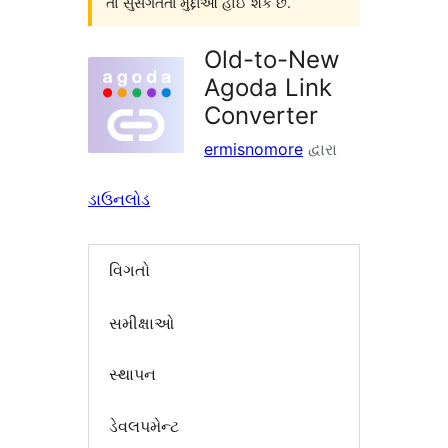
તો સુસંગતતા મુદ્દાઓ હોઈ શકે છે.
Old-to-New
Agoda Link
Converter
ermisnomore
દ્વારા
ડાઉનલોડ
વિગતો
સમીક્ષાઓ
સ્થાપન
ડેવલપમેન્ટ