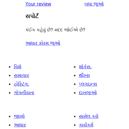
સમીક્ષાઓ
Your review
બધા
જુઓ
સમીક્ષાઓ
સ્ટાર
સપોર્ટ
સમીક્ષા
કંઈક કહેવું છે? મદદ જોઈએ છે?
આધાર ફોરમ જુઓ
વિશે
શોકેસ.
સમાચાર
થીમ્સ
હોસ્ટિંગ.
પ્લગઇન્સ
ગોપનીયતા
દાખલાઓ
જાણો
સામેલ કરો
આધાર
કાર્યકર્મ