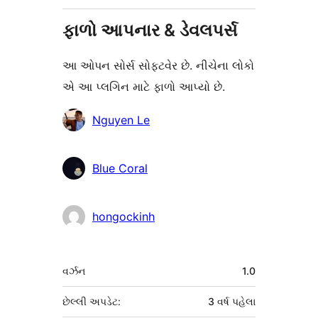
ફાળો આપનાર & ડેવલપર્સ
આ ઓપન સોર્સ સોફ્ટવેર છે. નીચેના લોકો
એ આ પ્લગિન માટે ફાળો આપ્યો છે.
ફાળો
Nguyen Le
આપનારા
Blue Coral
hongockinh
મેટા
વર્ઝન
1.0
છેલ્લી અપડેટ:
3 વર્ષ
પહેલા