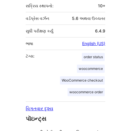
સક્રિય સ્થાપનો:
10+
વર્ડપ્રેસ વર્ઝન
5.6 અથવા ઉચ્ચતર
સુધી પરીક્ષણ કર્યું
6.4.9
ભાષા
English (US)
ટૅગ્સ:
order status
woocommerce
WooCommerce checkout
woocommerce order
વિગતવાર દૃશ્ય
પૉઇન્ટ્સ