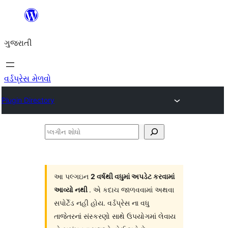
કંટેન્ટ(લખાણ)
પર
ગુજરાતી
જાઓ
વર્ડપ્રેસ મેળવો
Plugin Directory
પ્લગીન
શોધો
આ પલ્ગઇન
2 વર્ષથી વધુમાં અપડેટ કરવામાં
આવ્યો નથી
. એ કદાચ જાળવવામાં અથવા
સપોર્ટેડ નહી હોય. વર્ડપ્રેસ ના વધુ
તાજેતરનાં સંસ્કરણો સાથે ઉપયોગમાં લેવાય