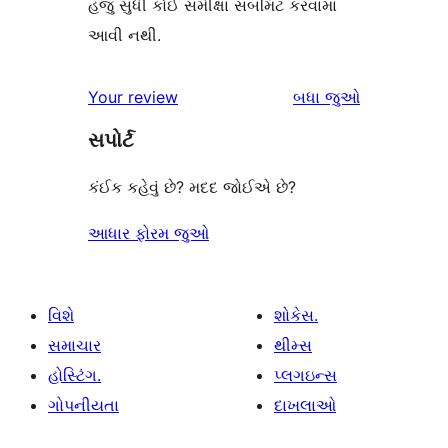
હજુ સુધી કોઈ સમીક્ષા સબમિટ કરવામાં
આવી નથી.
સમીક્ષાઓ
Your review
બધા
જુઓ
સપોર્ટ
કંઈક કહેવું છે? મદદ જોઈએ છે?
આધાર ફોરમ જુઓ
વિશે
શોકેસ.
સમાચાર
થીમ્સ
હોસ્ટિંગ.
પ્લગઇન્સ
ગોપનીયતા
દાખલાઓ