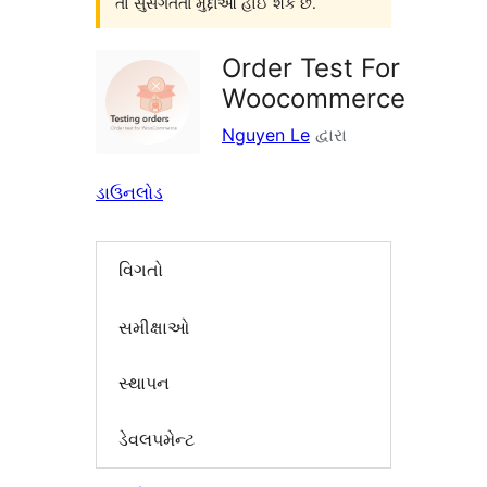
તો સુસંગતતા મુદ્દાઓ હોઈ શકે છે.
Order Test For
Woocommerce
Nguyen Le
દ્વારા
ડાઉનલોડ
વિગતો
સમીક્ષાઓ
સ્થાપન
ડેવલપમેન્ટ