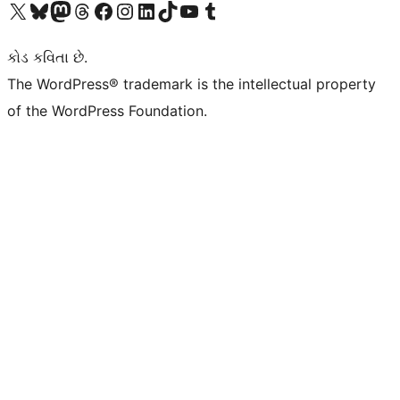
અમારા X (અગાઉ ટ્વિટર) એકાઉન્ટની મુલાકાત લો
અમારા Bluesky એકાઉન્ટની મુલાકાત લો
અમારા માસ્ટોડોન એકાઉન્ટની મુલાકાત લો
અમારા Threads એકાઉન્ટની મુલાકાત લો
અમારા ફેસબુક પેજની મુલાકાત લો
અમારા ઇન્સ્ટાગ્રામ એકાઉન્ટની મુલાકાત લો
અમારા LinkedIn એકાઉન્ટની મુલાકાત લો
અમારા TikTok એકાઉન્ટની મુલાકાત લો
અમારી YouTube ચેનલની મુલાકાત લો
અમારા Tumblr એકાઉન્ટની મુલાકાત લો
કોડ કવિતા છે.
The WordPress® trademark is the intellectual property
of the WordPress Foundation.